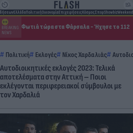
ιδήσεων
Ελλάδα
Πολιτική
Οικονομία
Επιχειρήσεις
Κόσμος
Σπορ
Showbiz
Weekend
Φωτιά τώρα στα Φάρσαλα - Ήχησε το 112
BREAKING
NEWS
Πολιτική
Εκλογές
Νίκος Χαρδαλιάς
Αυτοδιο
Αυτοδιοικητικές εκλογές 2023: Τελικά
αποτελέσματα στην Αττική – Ποιοι
εκλέγονται περιφερειακοί σύμβουλοι με
τον Χαρδαλιά