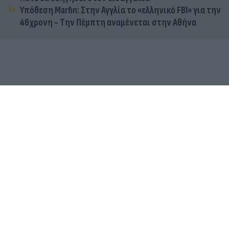
Υπόθεση Marfin: Στην Αγγλία το «ελληνικό FBI» για την
46χρονη - Την Πέμπτη αναμένεται στην Αθήνα