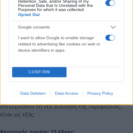
Retention, Sale, and/or Sharing of my
Personal Data that Is Unrelated with the
Purposes for which it was collected.
Opted Out
Google consents
I want to allow Google to enable storage
related to advertising like cookies on web or
device identifiers in apps.
Οι περιφερειακοί σύμβουλοι
CONFIRM
Σύμφωνα με τις αρχικές εκτιμήσεις οι
περιφερειακοί σύμβουλοι ανά Περιφερειακή
Ενότητα, οι οποίοι αναδείχθηκαν με τον
Data Deletion
Data Access
Privacy Policy
συνδυασμό του Νίκου Χαρδαλιά και θα
στελεχώσουν τη νέα Διοίκηση της Περιφέρειας,
είναι ως εξής:
Κεντρικός τομέας 13 έδρες: