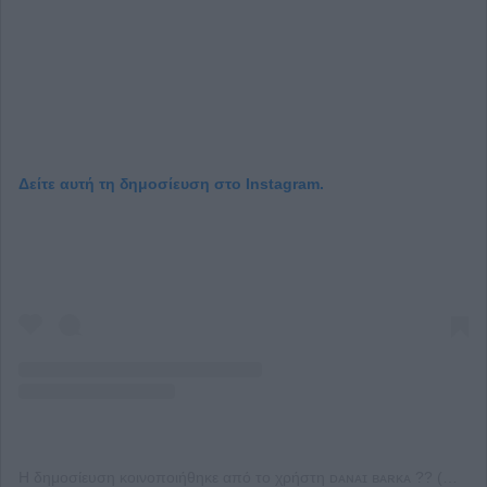
Δείτε αυτή τη δημοσίευση στο Instagram.
Η δημοσίευση κοινοποιήθηκε από το χρήστη ᴅᴀɴᴀɪ ʙᴀʀᴋᴀ ?? (@danai_barka)