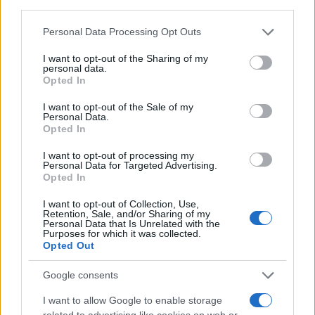
third parties.
Please note that this website/app uses one or more Google
Personal Data Processing Opt Outs
services and may gather and store information including but
not limited to your visit or usage behaviour. You may click to
I want to opt-out of the Sharing of my
personal data.
grant or deny consent to Google and its third-party tags to
Opted In
use your data for below specified purposes in below Google
consent section.
I want to opt-out of the Sale of my
Personal Data.
Opted In
Δείτε αυτή τη δημοσίευση στο Instagram.
I want to opt-out of processing my
Personal Data for Targeted Advertising.
Opted In
I want to opt-out of Collection, Use,
Retention, Sale, and/or Sharing of my
Personal Data that Is Unrelated with the
Purposes for which it was collected.
Opted Out
Google consents
I want to allow Google to enable storage
related to advertising like cookies on web or