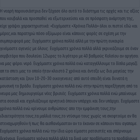
Η νεαρή παρουσιάστρια δεν ξέχασε όλο αυτό το διάστημα τις αρχές και τις αξίες
που κουβαλά και προσπαθεί να εξωτερικεύσει και σε πρόσφατη ανάρτηση της,
είχε γράψει χαρακτηριστικά: «Ευχόμαστε «Χρόνια Πολλά» όλοι οι πιστοί εδώ και
μέρες,και παρατηρώ πόσο οξύμωρο είναι κάποιες φορές σε σχέση με την
συμπεριφορά μας. Ευχόμαστε χρόνια πολλά αλλά με την πρώτη ευκαιρία
γινόμαστε αγενείς με όλους. Ευχόμαστε χρόνια πολλά αλλά γκρινιάζουμε σε έναν
σερβιτόρο που δουλεύει 12ωρες το λιγότερο με 40 βαθμούς Κελσίου αν αργήσει
να μας φέρει νερό. Ευχόμαστε χρόνια πολλά ενώ καταγγέλλουμε το δίπλα μαγαζί
απ το σπιτι μας το οποίο ήταν κλειστό 2 χρόνια και άντεξε ως δια μαγείας την
κατάσταση και ζουν 10-20-30 οικογενειες από αυτό επειδή είναι δυνατά η
μουσική το βράδυ. Ευχόμαστε χρόνια πολλά ενώ στην πρώτη παρεξήγηση από τα
νευρα μας δημιουργούμε νέες βρισιές. Ευχόμαστε χρόνια πολλά ενώ μπαίνουμε
στα σοσιαλ και σχολιάζουμε αρνητικά όποιον υπάρχει και δεν υπάρχει. Ευχόμαστε
χρόνια πολλά ενώ κρίνουμε ανθρώπους απο την εμφάνιση τους,την
ιδιαιτερότητα τους,τα μαλλιά τους,το ντύσιμο τους χωρίς να σκεφτούμε αν θα
στεναχωρηθούν ή πως θα αισθανόμασταν αν το έκαναν σε κάποιον που αγαπαμε.
Ευχόμαστε χρόνια πολλά ενώ την ίδια ώρα είμαστε ρατσιστές και σπέρνουμε
διχόνοια. Ευχόμαστε χρόνια πολλά αλλά τα δικά μας προβλήματα τα προβάλουμε