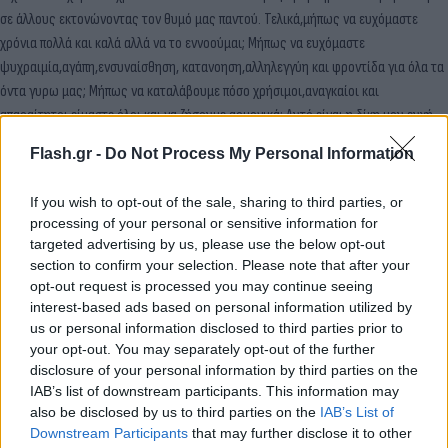
σε άλλους εκτονώνοντας τον θυμό μας παντού. Τελικά,μήπως να ευχόμαστε
χρόνια πολλά και καλά αλλά να το εννοούμαι; Μήπως να ευχόμαστε
ψυχραιμία,αγάπη,ενσυναίσθηση, κατανοηση,αλληλεγγύη και φροντίδα για όλα τα
όντα γυρω μας; Μήπως να καταλάβουμε πόσο χρήσιμοι,αναγκαίοι και
απαραίτητοι είμαστε όλοι και να ζήσουμε αρμονικά; Αυτό είναι η δίκη μου ευχή.
(Σκέψη Αυγουστιάτικη,για να την θυμάμαι πρώτα εγώ και μετά όλοι οι άλλοι.
Flash.gr -
Do Not Process My Personal Information
Σκέψη Αυγουστιάτικη που την μοιράζομαι στο ιντερνετικό μου ημερολόγιο για να
μείνει να την βλέπω όταν κάνω τα παραπάνω ή όταν αγχώνομαι για βλακείες.
If you wish to opt-out of the sale, sharing to third parties, or
Σκέψη Αυγουστιάτικη που την μοιράζομαι με εσάς που δεν γνωριζόμαστε ΑΛΛΑ
processing of your personal or sensitive information for
είναι σαν να είμαστε οικογένεια διαδικτυακή). Χρόνια πολλά,καλά,αρμονικά. Να
targeted advertising by us, please use the below opt-out
χαμογελάμε και να εκτιμάμε ο,τι έχουμε τώρα χωρίς να το θεωρούμε δεδομένο.
section to confirm your selection. Please note that after your
Με τα δυσκολα & τα εύκολα,η ζωή είναι δωρο. Ας ρίξουμε ένα χαμογελο», είχε
opt-out request is processed you may continue seeing
τονίσει η Δανάη μια ημέρα μετά τον Δεκαπενταύγουστο.
interest-based ads based on personal information utilized by
us or personal information disclosed to third parties prior to
your opt-out. You may separately opt-out of the further
disclosure of your personal information by third parties on the
IAB’s list of downstream participants. This information may
also be disclosed by us to third parties on the
IAB’s List of
Downstream Participants
that may further disclose it to other