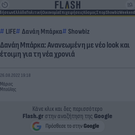
ιδήσεων
Ελλάδα
Πολιτική
Οικονομία
Επιχειρήσεις
Κόσμος
Σπορ
Showbiz
Weekend
LIFE
Δανάη Μπάρκα
Showbiz
Δανάη Μπάρκα: Ανανεωμένη με νέο look και
έτοιμη για τη νέα χρονιά
26.08.2022 19:18
Μάριος
Μπούλης
Κάνε κλικ και δες περισσότερο
Flash.gr
στην αναζήτηση της
Google