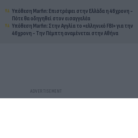
Υπόθεση Marfin: Επιστρέφει στην Ελλάδα η 46χρονη -
Πότε θα οδηγηθεί στον εισαγγελέα
Υπόθεση Marfin: Στην Αγγλία το «ελληνικό FBI» για την
46χρονη - Την Πέμπτη αναμένεται στην Αθήνα