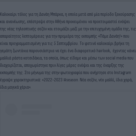
Καλοκαίρι τέλος για τη Δανάη Μπάρκα, η οποία μετά από μία περίοδο ξεκούρασης
και ανανέωσης, επέστρεψε στην Αθήνα προκειμένου να προετοιμαστεί ενόψει
της νέας τηλεοπτικής σεζόν και ετοιμάζει μαζί με την επιτυχημένη ομάδα της, τις
απαραίτητες λεπτομέρειες για την πρεμιέρα της εκπομπής «Πάμε Δανάη!» που
είναι προγραμματισμένη για τις 5 Σεπτεμβρίου. Το φετινό καλοκαίρι βρήκε τη
γεμάτη ζωντάνια παρουσιάστρια να έχει ένα διαφορετικό hairlook, έχοντας κάνει
μαλλιά ράστα κοτσιδάκια, τα οποία, όπως είδαμε και μέσω των social media που
διαχειρίζεται, αποχωρίστηκε πριν λίγες μέρες ενόψει και της έναρξης της
εκπομπής της. Στο μήνυμα της στην φωτογραφία που ανήρτησε στο Instagram
έγραψε χαρακτηριστικά: «2022-2023 #season. Νέα σεζόν, νέο μαλλί, ίδια χαρά,
ίδια μαγικά χέρια».