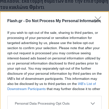
Μαλάουι: Εκατόμβη θυμάτων από την επιστροφή
του κυκλώνα Φρέντι
13.03.2023 22:21
Flash.gr -
Do Not Process My Personal Information
If you wish to opt-out of the sale, sharing to third parties, or
processing of your personal or sensitive information for
targeted advertising by us, please use the below opt-out
section to confirm your selection. Please note that after your
opt-out request is processed you may continue seeing
interest-based ads based on personal information utilized by
us or personal information disclosed to third parties prior to
your opt-out. You may separately opt-out of the further
disclosure of your personal information by third parties on the
IAB’s list of downstream participants. This information may
Hellenic Train: Με λεωφορεία τα δρομολόγια για
also be disclosed by us to third parties on the
IAB’s List of
«ορισμένες διαδρομές»
Downstream Participants
that may further disclose it to other
third parties.
13.03.2023 22:09
Please note that this website/app uses one or more Google
Personal Data Processing Opt Outs
services and may gather and store information including but