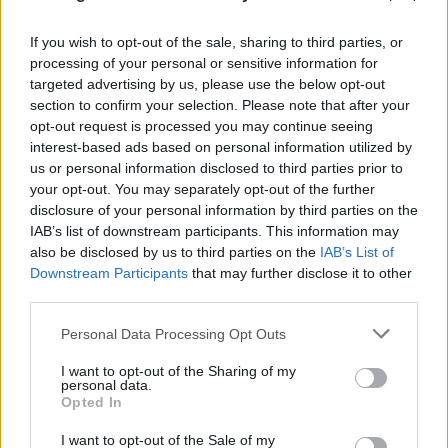
ανθρώπινη αλυσίδα για να βρουν 2χρονο που
χάθηκε
If you wish to opt-out of the sale, sharing to third parties, or
processing of your personal or sensitive information for
06.08.2026
ΜΑΡΊΑ ΚΑΤΡΙΝΆΚΗ
targeted advertising by us, please use the below opt-out
section to confirm your selection. Please note that after your
opt-out request is processed you may continue seeing
interest-based ads based on personal information utilized by
us or personal information disclosed to third parties prior to
your opt-out. You may separately opt-out of the further
disclosure of your personal information by third parties on the
IAB’s list of downstream participants. This information may
also be disclosed by us to third parties on the
IAB’s List of
Downstream Participants
that may further disclose it to other
third parties.
Please note that this website/app uses one or more Google
Personal Data Processing Opt Outs
services and may gather and store information including but
not limited to your visit or usage behaviour. You may click to
I want to opt-out of the Sharing of my
personal data.
grant or deny consent to Google and its third-party tags to
Opted In
use your data for below specified purposes in below Google
consent section.
I want to opt-out of the Sale of my