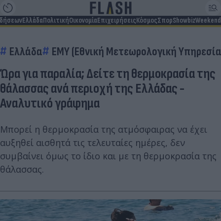
ιδήσεων
Ελλάδα
Πολιτική
Οικονομία
Επιχειρήσεις
Κόσμος
Σπορ
Showbiz
Weekend
Ελλάδα
ΕΜΥ (Εθνική Μετεωρολογική Υπηρεσία
Ώρα για παραλία; Δείτε τη θερμοκρασία της
θάλασσας ανά περιοχή της Ελλάδας -
Αναλυτικό γράφημα
Μπορεί η θερμοκρασία της ατμόσφαιρας να έχει
αυξηθεί αισθητά τις τελευταίες ημέρες, δεν
συμβαίνει όμως το ίδιο και με τη θερμοκρασία της
θάλασσας.