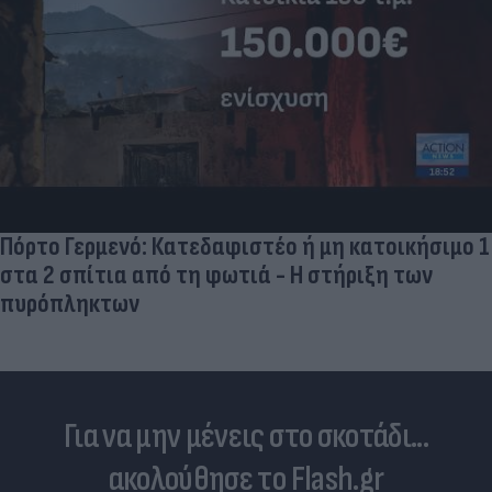
Πρωτοφανές σκάνδαλο - Aθλήτριες
«φουσκώνουν» τον στηθόδεσμό τους για να
έχουν πλεονέκτημα
Για να μην μένεις στο σκοτάδι...
ακολούθησε το Flash.gr