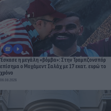
Έσκασε η μεγάλη «βόμβα»: Στην Τραμπζονσπόρ
επίσημα ο Μοχάμεντ Σαλάχ με 17 εκατ. ευρώ το
χρόνο
06.08.2026