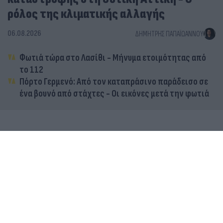
ρόλος της κλιματικής αλλαγής
06.08.2026
ΔΗΜΉΤΡΗΣ ΠΑΠΑΪΩΆΝΝΟΥ
Φωτιά τώρα στο Λασίθι - Μήνυμα ετοιμότητας από
το 112
Πόρτο Γερμενό: Από τον καταπράσινο παράδεισο σε
ένα βουνό από στάχτες - Οι εικόνες μετά την φωτιά