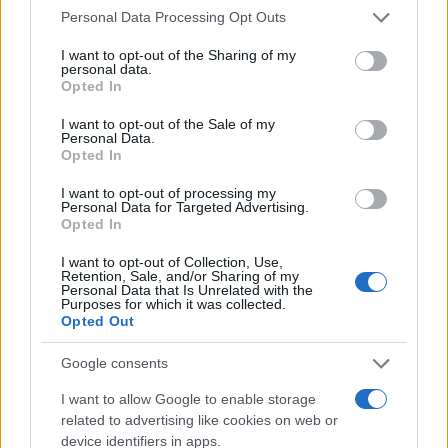
Please note that this website/app uses one or more Google
Personal Data Processing Opt Outs
services and may gather and store information including but
not limited to your visit or usage behaviour. You may click to
I want to opt-out of the Sharing of my
personal data.
grant or deny consent to Google and its third-party tags to
Opted In
use your data for below specified purposes in below Google
consent section.
I want to opt-out of the Sale of my
Personal Data.
Opted In
eurokinissi
I want to opt-out of processing my
Personal Data for Targeted Advertising.
Ο καιρός το Σάββατο (10/5)
Opted In
I want to opt-out of Collection, Use,
Στη Μακεδονία και τη Θράκη νεφώσεις παροδικά
Retention, Sale, and/or Sharing of my
Personal Data that Is Unrelated with the
αυξημένες με τοπικές βροχές και σποραδικές
Purposes for which it was collected.
Opted Out
καταιγίδες. Τα φαινόμενα που πιθανόν κατά
τόπους πρόσκαιρα στα ανατολικότερα τμήματα να
Google consents
είναι ισχυρά, βαθμιαία από το απόγευμα θα
I want to allow Google to enable storage
εξασθενήσουν και το βράδυ θα περιοριστούν στην
related to advertising like cookies on web or
κεντρική Μακεδονία.
device identifiers in apps.