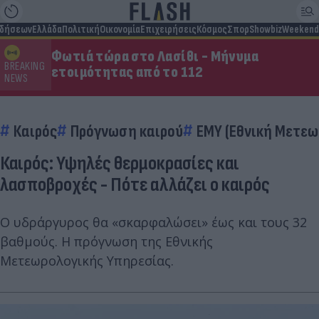
ιδήσεων
Ελλάδα
Πολιτική
Οικονομία
Επιχειρήσεις
Κόσμος
Σπορ
Showbiz
Weekend
Φωτιά τώρα στο Λασίθι - Μήνυμα
BREAKING
ετοιμότητας από το 112
NEWS
Καιρός
Πρόγνωση καιρού
ΕΜΥ (Εθνική Μετεω
Καιρός: Υψηλές θερμοκρασίες και
λασποβροχές - Πότε αλλάζει ο καιρός
Ο υδράργυρος θα «σκαρφαλώσει» έως και τους 32
βαθμούς. Η πρόγνωση της Εθνικής
Μετεωρολογικής Υπηρεσίας.