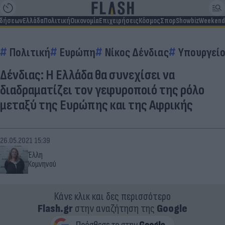
ιδήσεων
Ελλάδα
Πολιτική
Οικονομία
Επιχειρήσεις
Κόσμος
Σπορ
Showbiz
Weekend
Πολιτική
Ευρώπη
Νίκος Δένδιας
Υπουργείο
Δένδιας: Η Ελλάδα θα συνεχίσει να
διαδραματίζει τον γεφυροποιό της ρόλο
μεταξύ της Ευρώπης και της Αφρικής
26.05.2021 15:39
Έλλη
Κομνηνού
Κάνε κλικ και δες περισσότερο
Flash.gr
στην αναζήτηση της
Google