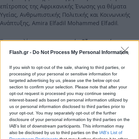
επίτροπος της Αφρικανικής Ένωσης για θέματα
Υγείας, Ανθρωπιστικής Πολιτικής και Κοινωνικής
Ανάπτυξης, Amira Elfadil Mohammed Elfadil.
Στην ομιλία του,
ο υπουργός Εξωτερικών
χαιρέτισε το ρόλο της Αφρικανικής Ένωσης για
Flash.gr -
Do Not Process My Personal Information
την ανάπτυξη,
αλλά και για την αρχιτεκτονική
ασφαλείας της αφρικανικής ηπείρου, σημειώνοντας
If you wish to opt-out of the sale, sharing to third parties, or
ειδικότερα τη δημιουργία Περιοχής Ελεύθερου
processing of your personal or sensitive information for
targeted advertising by us, please use the below opt-out
Εμπορίου
(African Continental Free Trade Area)
section to confirm your selection. Please note that after your
που έχει την προοπτική να προωθήσει μία κοινή
opt-out request is processed you may continue seeing
αγορά 1,2 δισεκατομμυρίων ανθρώπων.
interest-based ads based on personal information utilized by
us or personal information disclosed to third parties prior to
your opt-out. You may separately opt-out of the further
disclosure of your personal information by third parties on the
IAB’s list of downstream participants. This information may
also be disclosed by us to third parties on the
IAB’s List of
Downstream Participants
that may further disclose it to other