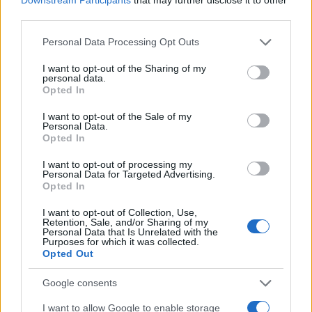
third parties.
Please note that this website/app uses one or more Google
Personal Data Processing Opt Outs
services and may gather and store information including but
not limited to your visit or usage behaviour. You may click to
I want to opt-out of the Sharing of my
personal data.
grant or deny consent to Google and its third-party tags to
Opted In
use your data for below specified purposes in below Google
consent section.
I want to opt-out of the Sale of my
Personal Data.
Opted In
I want to opt-out of processing my
Personal Data for Targeted Advertising.
Opted In
I want to opt-out of Collection, Use,
Retention, Sale, and/or Sharing of my
Personal Data that Is Unrelated with the
Purposes for which it was collected.
Opted Out
Google consents
I want to allow Google to enable storage