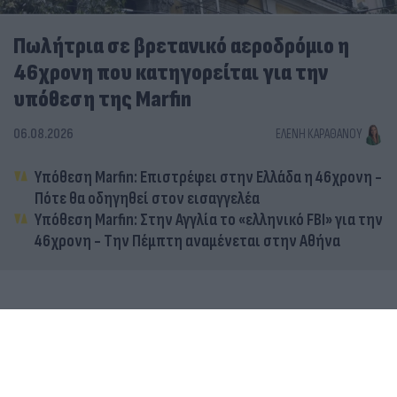
Πωλήτρια σε βρετανικό αεροδρόμιο η
46χρονη που κατηγορείται για την
υπόθεση της Marfin
06.08.2026
ΕΛΈΝΗ ΚΑΡΑΘΆΝΟΥ
Υπόθεση Marfin: Επιστρέφει στην Ελλάδα η 46χρονη -
Πότε θα οδηγηθεί στον εισαγγελέα
Υπόθεση Marfin: Στην Αγγλία το «ελληνικό FBI» για την
46χρονη - Την Πέμπτη αναμένεται στην Αθήνα