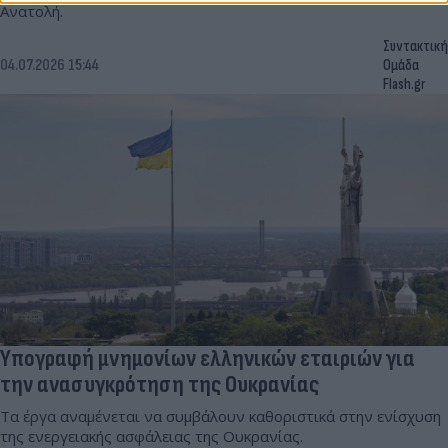
Ανατολή.
Συντακτική
04.07.2026 15:44
Ομάδα
Flash.gr
Υπογραφή μνημονίων ελληνικών εταιριών για
την ανασυγκρότηση της Ουκρανίας
Τα έργα αναμένεται να συμβάλουν καθοριστικά στην ενίσχυση
της ενεργειακής ασφάλειας της Ουκρανίας.