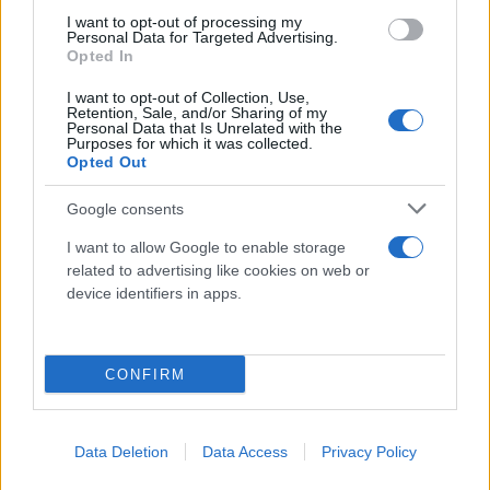
υπόθεση Φαραντούρη και η Προεδρία του 2027-Τι
I want to opt-out of processing my
λένε στο ΥΠΕΞ
Personal Data for Targeted Advertising.
Opted In
07.07.2026 07:00
ΑΝΙΧΝΕΥΤΗΣ
I want to opt-out of Collection, Use,
Retention, Sale, and/or Sharing of my
Personal Data that Is Unrelated with the
Purposes for which it was collected.
Opted Out
Google consents
I want to allow Google to enable storage
related to advertising like cookies on web or
device identifiers in apps.
CONFIRM
Τηλεφωνική επικοινωνία Γεραπετρίτη με τον
υπουργό Εξωτερικών της Αιγύπτου
Data Deletion
Data Access
Privacy Policy
Οι δύο υπουργοί αντάλλαξαν επίσης απόψεις για τις
περιφερειακές εξελίξεις στην Ανατολική Μεσόγειο και τη Μέση