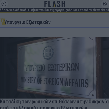
ιδήσεων
Ελλάδα
Πολιτική
Οικονομία
Επιχειρήσεις
Κόσμος
Σπορ
Showbiz
Weekend
Υπουργείο Εξωτερικών
Καταδίκη των ρωσικών επιθέσεων στην Ουκρανία
από το ελληνικό υπουργείο Εξωτερικών