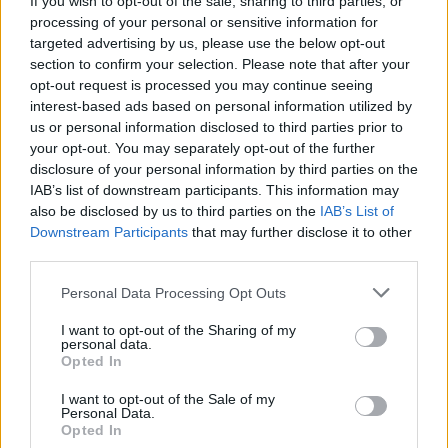
If you wish to opt-out of the sale, sharing to third parties, or
processing of your personal or sensitive information for
Συνάντηση Γεραπετρίτη με τον Ιάπωνα ομόλογό
targeted advertising by us, please use the below opt-out
του: «Μοιραζόμαστε τις ίδιες αρχές»
section to confirm your selection. Please note that after your
opt-out request is processed you may continue seeing
«Η Ελλάδα αποτελεί μια πραγματική πύλη της Ιαπωνίας προς
την Ευρώπη και τον κόσμο», δήλωσε ο υπουργός Εξωτερικών.
interest-based ads based on personal information utilized by
us or personal information disclosed to third parties prior to
Δημήτρης
your opt-out. You may separately opt-out of the further
16.07.2026 11:53
Κρικέλας
disclosure of your personal information by third parties on the
IAB’s list of downstream participants. This information may
also be disclosed by us to third parties on the
IAB’s List of
Downstream Participants
that may further disclose it to other
third parties.
Please note that this website/app uses one or more Google
Personal Data Processing Opt Outs
services and may gather and store information including but
not limited to your visit or usage behaviour. You may click to
I want to opt-out of the Sharing of my
personal data.
grant or deny consent to Google and its third-party tags to
Opted In
use your data for below specified purposes in below Google
consent section.
I want to opt-out of the Sale of my
Personal Data.
Παραίτηση Χουρμουζιάδη: Το παρασκήνιο, η
Opted In