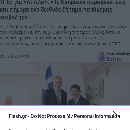
ΥΠΕΞ για «Αττίλα»: «Το Κυπριακό παραμένει έως
και σήμερα ένα διεθνές ζήτημα παράνομης
εισβολής»
«Η Ελλάδα υποκλίνεται στη μνήμη των πεσόντων και εκφράζει
τον σεβασμό και την ευγνωμοσύνη της προς όλους όσοι με
γενναιότητα και αυταπάρνηση υπερασπίστηκαν τη
Μεγαλόνησο», αναφέρει χαρακτηριστικά το ελληνικό ΥΠΕΞ.
Χριστόδουλος
20.07.2026 07:39
Σκούντας
Flash.gr -
Do Not Process My Personal Information