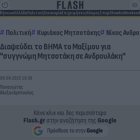
ιδήσεων
Ελλάδα
Πολιτική
Οικονομία
Επιχειρήσεις
Κόσμος
Σπορ
Showbiz
Weekend
Πολιτική
Κυριάκος Μητσοτάκης
Νίκος Ανδρ
Διαψεύδει το ΒΗΜΑ το Μαξίμου για
"συγγνώμη Μητσοτάκη σε Ανδρουλάκη"
06.08.2022 19:38
Παναγιώτης
Αλεξανδρόπουλος
Κάνε κλικ και δες περισσότερο
Flash.gr
στην αναζήτηση της
Google