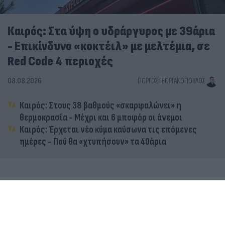
Καιρός: Στα ύψη ο υδράργυρος με 39άρια
- Επικίνδυνο «κοκτέιλ» με μελτέμια, σε
Red Code 4 περιοχές
08.08.2026
ΓΙΏΡΓΟΣ ΓΕΩΡΓΑΚΌΠΟΥΛΟΣ
Καιρός: Στους 38 βαθμούς «σκαρφαλώνει» η
θερμοκρασία - Μέχρι και 6 μποφόρ οι άνεμοι
Καιρός: Έρχεται νέο κύμα καύσωνα τις επόμενες
ημέρες - Πού θα «χτυπήσουν» τα 40άρια