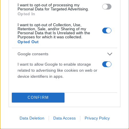
I want to opt-out of processing my
Personal Data for Targeted Advertising.
Opted In
I want to opt-out of Collection, Use,
Retention, Sale, and/or Sharing of my
Personal Data that Is Unrelated with the
Purposes for which it was collected.
Opted Out
«Αμέσως μόλις περιήλθε σε γνώση του
πρωθυπουργού η περίπτωση νόμιμης επισύνδεσης,
Google consents
κατόπιν και εγκρίσεως εισαγγελικής αρχής, για τον
I want to allow Google to enable storage
κ. Ανδρουλάκη, η κυβέρνηση επεδίωξε δια του κ.
related to advertising like cookies on web or
Γεραπετρίτη να τον ενημερώσει πλήρως, αλλά ο κ.
device identifiers in apps.
Ανδρουλάκης επέλεξε να μην ανταποκριθεί»,
αναφέρει σε δήλωσή του ο κυβερνητικός
CONFIRM
εκπρόσωπος, Γιάννης Οικονόμου.
Data Deletion
Data Access
Privacy Policy