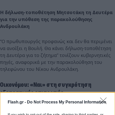
Η δήλωση-τοποθέτηση Μητσοτάκη τη Δευτέρα
για την υπόθεση της παρακολούθησης
Ανδρουλάκη
“Ο πρωθυπουργός προφανώς και δεν θα περιμένει
να ανοίξει η Βουλή. Θα κάνει δήλωση-τοποθέτηση
τη Δευτέρα για το ζήτημα” τονίζουν κυβερνητικές
πηγές, αναφορικά με την παρακολούθηση του
τηλεφώνου του Νίκου Ανδρουλάκη.
Οικονόμου: «Ναι» στη συγκρότηση
εξεταστικής επιτροπής
Flash.gr -
Do Not Process My Personal Information
If you wish to opt-out of the sale, sharing to third parties, or