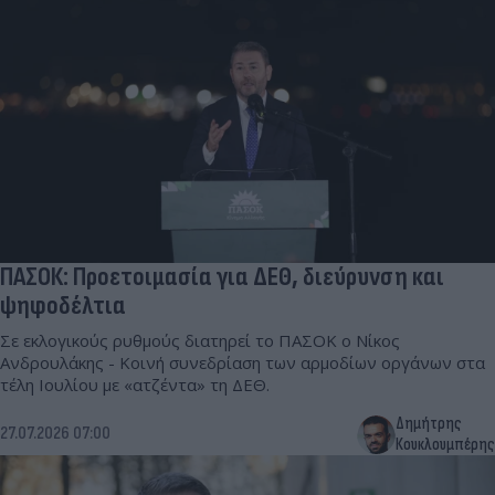
ΠΑΣΟΚ: Προετοιμασία για ΔΕΘ, διεύρυνση και
ψηφοδέλτια
Σε εκλογικούς ρυθμούς διατηρεί το ΠΑΣΟΚ ο Νίκος
Ανδρουλάκης - Κοινή συνεδρίαση των αρμοδίων οργάνων στα
τέλη Ιουλίου με «ατζέντα» τη ΔΕΘ.
Δημήτρης
27.07.2026 07:00
Κουκλουμπέρης