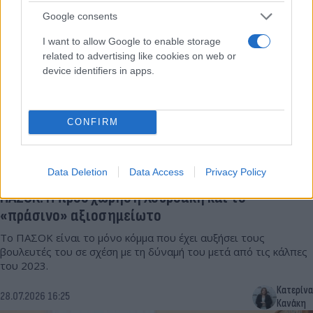
Κουκλουμπέρης
Google consents
I want to allow Google to enable storage
related to advertising like cookies on web or
device identifiers in apps.
CONFIRM
Data Deletion
Data Access
Privacy Policy
ΠΑΣΟΚ: Η προσχώρηση Χουρδάκη και το
«πράσινο» αξιοσημείωτο
Το ΠΑΣΟΚ είναι το μόνο κόμμα που έχει αυξήσει τους
βουλευτές του σε σχέση με τη δύναμή του μετά από τις κάλπες
του 2023.
Κατερίνα
28.07.2026 16:25
Κανάκη