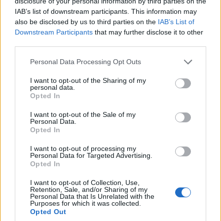
disclosure of your personal information by third parties on the
Δημήτρης
29.07.2026 18:08
IAB’s list of downstream participants. This information may
Κουκλουμπέρης
also be disclosed by us to third parties on the
IAB’s List of
Downstream Participants
that may further disclose it to other
third parties.
Please note that this website/app uses one or more Google
Personal Data Processing Opt Outs
services and may gather and store information including but
not limited to your visit or usage behaviour. You may click to
I want to opt-out of the Sharing of my
personal data.
grant or deny consent to Google and its third-party tags to
Opted In
use your data for below specified purposes in below Google
consent section.
I want to opt-out of the Sale of my
Personal Data.
Opted In
ΠΑΣΟΚ: Ικανοποίηση για τη διεύρυνση, αγωνία
I want to opt-out of processing my
Personal Data for Targeted Advertising.
για τα ποσοστά
Opted In
Έρχονται και νέες εντάξεις βουλευτών στην Κοινοβουλευτική
I want to opt-out of Collection, Use,
Ομάδα του ΠΑΣΟΚ. Ετοιμάζει τον Παπαθεοδώρου για την Α'
Retention, Sale, and/or Sharing of my
Personal Data that Is Unrelated with the
Αθηνών ο Νίκος Ανδρουλάκης.
Purposes for which it was collected.
Opted Out
Δημήτρης
29.07.2026 07:00