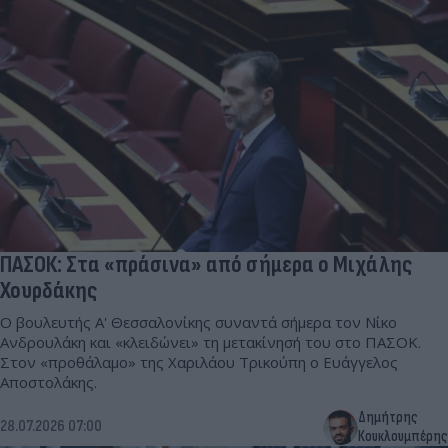
ΠΑΣΟΚ: Στα «πράσινα» από σήμερα ο Μιχάλης
Χουρδάκης
Ο βουλευτής Α' Θεσσαλονίκης συναντά σήμερα τον Νίκο
Ανδρουλάκη και «κλειδώνει» τη μετακίνησή του στο ΠΑΣΟΚ.
Στον «προθάλαμο» της Χαριλάου Τρικούπη ο Ευάγγελος
Αποστολάκης.
Δημήτρης
28.07.2026 07:00
Κουκλουμπέρης