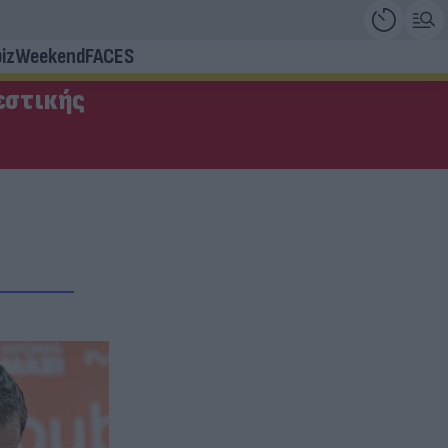
iz
Weekend
FACES
εστικής