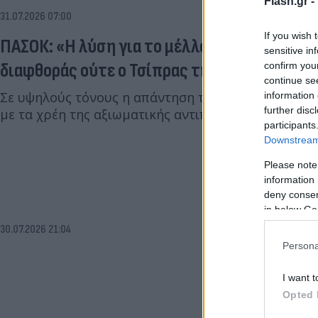
Flash.gr -
31.07.2026 07:00
If you wish 
ΠΑΣΟΚ: «Η λύση για το μέλλον δεν είναι ού
sensitive in
διαφθοράς ούτε ο Τσίπρας της διαπλοκής»
confirm you
continue se
Σε υψηλούς τόνους η απάντηση του ΠΑΣΟΚ για το ν
information 
further disc
με τα χρέη της αξιωματικής αντιπολίτευσης.
participants
Downstream 
Please note
information 
deny consent
in below Go
30.07.2026 21:04
Persona
I want t
Opted 