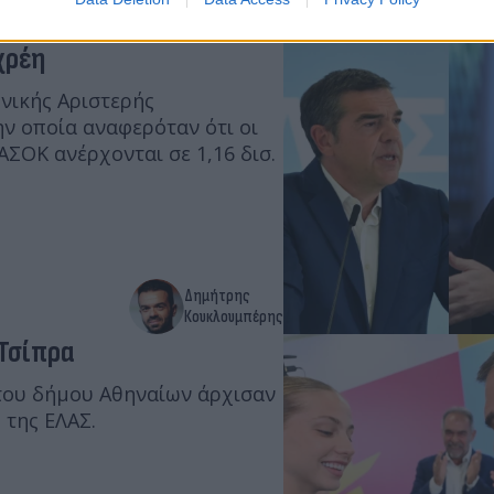
 ποιος σας
χρέη
νικής Αριστερής
ν οποία αναφερόταν ότι οι
ΑΣΟΚ ανέρχονται σε 1,16 δισ.
Δημήτρης
Κουκλουμπέρης
 Τσίπρα
του δήμου Αθηναίων άρχισαν
 της ΕΛΑΣ.