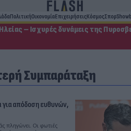
λάδα
Πολιτική
Οικονομία
Επιχειρήσεις
Κόσμος
Σπορ
Showb
Ηλείας – Ισχυρές δυνάμεις της Πυροσβ
τερή Συμπαράταξη
ρα για απόδοση ευθυνών,
άς πληγώνει. Οι φωτιές