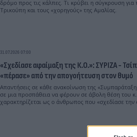
δρόμο προς τις κάλπες. Τι κρύβει η σύγκρουση για 
Τρικούπη και τους «χορηγούς» της Αμαλίας.
31.07.2026 07:00
«Σχεδίασε αφαίμαξη της Κ.Ο.»: ΣΥΡΙΖΑ - Τσίπ
«πέρασε» από την απογοήτευση στον θυμό
Απαντήσεις σε κάθε ανακοίνωση της «Συμπαράταξη
σε μια προσπάθεια να φέρουν σε άβολη θέση του κ
χαρακτηρίζεται ως ο άνθρωπος που «σχεδίασε την