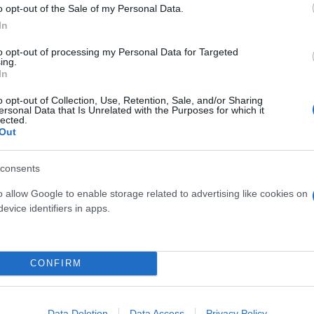
o opt-out of the Sale of my Personal Data.
In
to opt-out of processing my Personal Data for Targeted
ing.
In
o opt-out of Collection, Use, Retention, Sale, and/or Sharing
ersonal Data that Is Unrelated with the Purposes for which it
ίας και ΠΑΣΟΚ με νέο
lected.
Out
ονικολάκου, για το ζήτημα.
consents
o allow Google to enable storage related to advertising like cookies on
evice identifiers in apps.
CONFIRM
Συντακτική
Ομάδα
Flash.gr
Data Deletion
Data Access
Privacy Policy