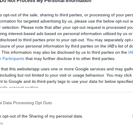
Do Not Process My Personal Information
Βαγγέλης
Παπαδημητρίου
to opt-out of the sale, sharing to third parties, or processing of your per
τε ο Μητσοτάκης της
formation for targeted advertising by us, please use the below opt-out s
r selection. Please note that after your opt-out request is processed y
eing interest-based ads based on personal information utilized by us or
έο βίντεο της ΕΛΑΣ σχετικά
disclosed to third parties prior to your opt-out. You may separately opt-
losure of your personal information by third parties on the IAB’s list of
. This information may also be disclosed by us to third parties on the
IA
Participants
that may further disclose it to other third parties.
 that this website/app uses one or more Google services and may gath
including but not limited to your visit or usage behaviour. You may click 
 to Google and its third-party tags to use your data for below specifi
ogle consent section.
Δημήτρης
Κουκλουμπέρης
l Data Processing Opt Outs
o opt-out of the Sharing of my personal data.
In