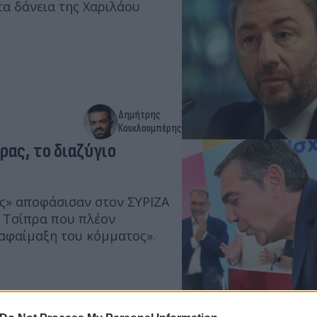
τα δάνεια της Χαριλάου
Δημήτρης
Κουκλουμπέρης
ρας, το διαζύγιο
ς» αποφάσισαν στον ΣΥΡΙΖΑ
. Τσίπρα που πλέον
 αφαίμαξη του κόμματος».