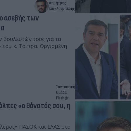
Δημήτρης
Κουκλουμπέρης
πιο ασεβής των
ρα
ν βουλευτών τους για τα
 του κ. Τσίπρα. Οργισμένη
Συντακτική
Ομάδα
Flash.gr
άλπες «ο θάνατός σου, η
όλεμος» ΠΑΣΟΚ και ΕΛΑΣ στο