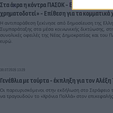
Στα άκρα η κόντρα ΠΑΣΟΚ - ΕΛΑΣ: «Πείτε μας
χρηματοδοτεί» - Επίθεση για τα κομματικά 
Η αντιπαράθεση ξεκίνησε από δημοσίευση της Ελλη
Συμπαράταξης στα μέσα κοινωνικής δικτύωσης, στη
συνολικές οφειλές της Νέας Δημοκρατίας και του Π
ευρώ.
30.07.2026 13:29
Γενέθλια με τούρτα - έκπληξη για τον Αλέξη
Οι παρευρισκόμενοι στην εκδήλωση στο Σεράφειο 
να τραγουδούν το «Χρόνια Πολλά» στον επικεφαλής