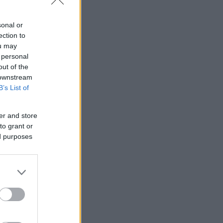
sonal or
ection to
ou may
 personal
out of the
 downstream
B’s List of
er and store
to grant or
ed purposes