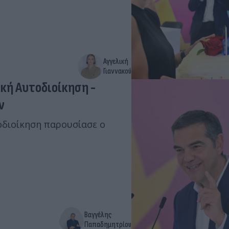
Αγγελική
Γιαννακού
ική Αυτοδιοίκηση -
ν
τοδιοίκηση παρουσίασε ο
Βαγγέλης
Παπαδημητρίου