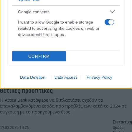
Flash.gr
Google consents
I want to allow Google to enable storage
related to advertising like cookies on web or
device identifiers in apps.
CONFIRM
Data Deletion
Data Access
Privacy Policy
Moody’s: Αναβάθμισε την Attica Bank σε Ba2 με
θετικές προοπτικές
Η Attica Bank κατάφερε να διπλασιάσει σχεδόν τα
επαναλαμβανόμενα έσοδα προ προβλέψεων κατά το 2024 σε
σύγκριση με το προηγούμενο έτος.
Συντακτική
17.03.2025 19:24
Ομάδα