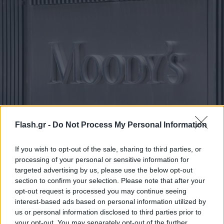
Flash.gr -
Do Not Process My Personal Information
ΗΠΑ: Σοκ με την υποβάθμιση από Moody's -
Λευκός Οίκος: Κανείς δεν τους παίρνει στα
If you wish to opt-out of the sale, sharing to third parties, or
σοβαρά
processing of your personal or sensitive information for
targeted advertising by us, please use the below opt-out
Άλλοτε θα φάνταζε αδιανόητο, όμως σήμερα έγινε
section to confirm your selection. Please note that after your
πραγματικότητα. Αιχμές για την πολιτική Τραμπ, αλλά και
opt-out request is processed you may continue seeing
διαχρονικά.
interest-based ads based on personal information utilized by
Συντακτική
us or personal information disclosed to third parties prior to
17.05.2025 07:51
Ομάδα
your opt-out. You may separately opt-out of the further