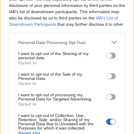
Flash.gr
disclosure of your personal information by third parties on the
IAB’s list of downstream participants. This information may
also be disclosed by us to third parties on the
IAB’s List of
Downstream Participants
that may further disclose it to other
third parties.
Please note that this website/app uses one or more Google
Personal Data Processing Opt Outs
services and may gather and store information including but
not limited to your visit or usage behaviour. You may click to
I want to opt-out of the Sharing of my
personal data.
grant or deny consent to Google and its third-party tags to
Opted In
use your data for below specified purposes in below Google
consent section.
I want to opt-out of the Sale of my
Personal Data.
Πώς οι αξιολογήσεις των διεθνών οίκων φέρνουν
Opted In
φθηνότερο χρήμα για οικονομία και τράπεζες
I want to opt-out of processing my
Personal Data for Targeted Advertising.
Ντόμινο θετικών εξελίξεων για την οικονομία και τις τράπεζες
Opted In
δρομολογεί ο νέος κύκλος αναβαθμίσεων του ελληνικού
αξιόχρεου.
I want to opt-out of Collection, Use,
Retention, Sale, and/or Sharing of my
Personal Data that Is Unrelated with the
Συντακτική
Purposes for which it was collected.
23.03.2025 08:09
Ομάδα
Opted Out