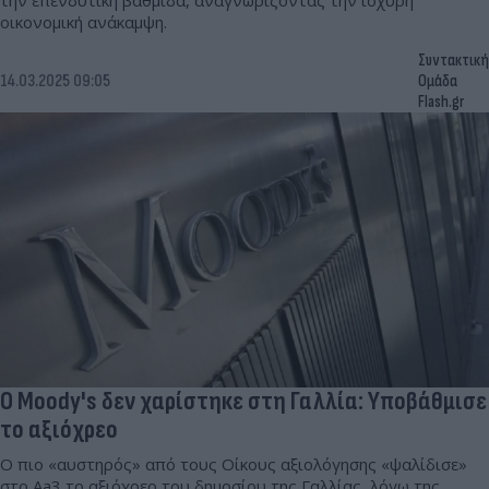
την επενδυτική βαθμίδα, αναγνωρίζοντας την ισχυρή
οικονομική ανάκαμψη.
Συντακτική
14.03.2025 09:05
Ομάδα
Flash.gr
Ο Moody's δεν χαρίστηκε στη Γαλλία: Υποβάθμισε
το αξιόχρεο
Ο πιο «αυστηρός» από τους Οίκους αξιολόγησης «ψαλίδισε»
στο Aa3 το αξιόχρεο του δημοσίου της Γαλλίας, λόγω της