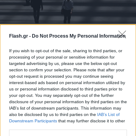
Αυτή είναι η χώρα που έχασε τρία εκατομμύρια
Flash.gr -
Do Not Process My Personal Information
κατοίκους από το 2020
If you wish to opt-out of the sale, sharing to third parties, or
Μια από τις ισχυρότερες οικονομίες του κόσμου
processing of your personal or sensitive information for
συρρικνώνεται πληθυσμιακά.
targeted advertising by us, please use the below opt-out
Έλλη
section to confirm your selection. Please note that after your
29.05.2026 10:05
Κομνηνού
opt-out request is processed you may continue seeing
interest-based ads based on personal information utilized by
us or personal information disclosed to third parties prior to
your opt-out. You may separately opt-out of the further
disclosure of your personal information by third parties on the
IAB’s list of downstream participants. This information may
also be disclosed by us to third parties on the
IAB’s List of
Downstream Participants
that may further disclose it to other
third parties.