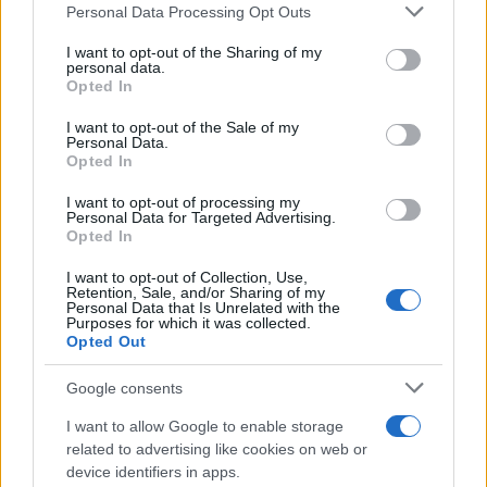
Please note that this website/app uses one or more Google
Personal Data Processing Opt Outs
services and may gather and store information including but
not limited to your visit or usage behaviour. You may click to
I want to opt-out of the Sharing of my
personal data.
Νίκος Ανδρουλάκης: Το δημογραφικό θα είναι η
grant or deny consent to Google and its third-party tags to
Opted In
use your data for below specified purposes in below Google
μεγάλη οικονομική και κοινωνική νάρκη τα
consent section.
I want to opt-out of the Sale of my
επόμενα χρόνια
Personal Data.
Opted In
Περιοδεία στην Ευρυτανία πραγματοποίησε ο πρόεδρος του
ΠΑΣΟΚ.
I want to opt-out of processing my
Personal Data for Targeted Advertising.
Συντακτική
Opted In
28.05.2026 23:27
Ομάδα
Flash.gr
I want to opt-out of Collection, Use,
Retention, Sale, and/or Sharing of my
Personal Data that Is Unrelated with the
Purposes for which it was collected.
Opted Out
Google consents
I want to allow Google to enable storage
related to advertising like cookies on web or
device identifiers in apps.