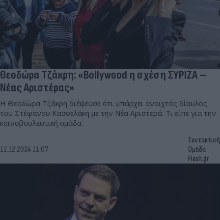
Θεοδώρα Τζάκρη: «Bollywood η σχέση ΣΥΡΙΖΑ –
Νέας Αριστέρας»
Η Θεοδώρα Τζάκρη διέψευσε ότι υπάρχει ανοιχτός δίαυλος
του Στέφανου Κασσελάκη με την Νέα Αριστερά. Τι είπε για την
κοινοβουλευτική ομάδα.
Συντακτική
12.12.2024 11:07
Ομάδα
Flash.gr