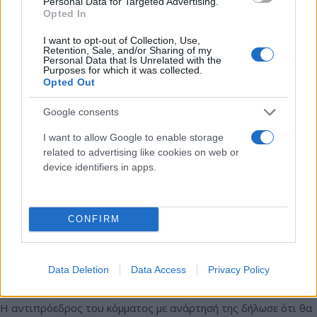
Personal Data for Targeted Advertising.
συζήτηση για το «κόμμα Καρυστιανού».
Opted In
Συντακτική
10.01.2026 12:45
I want to opt-out of Collection, Use,
Ομάδα
Retention, Sale, and/or Sharing of my
Flash.gr
Personal Data that Is Unrelated with the
Purposes for which it was collected.
Opted Out
Google consents
I want to allow Google to enable storage
related to advertising like cookies on web or
device identifiers in apps.
CONFIRM
«Μύλος» στο Κίνημα Δημοκρατίας: Οι διάλογοι
Κασσελάκη-Τζάκρη που βγήκαν στη φόρα και η
Data Deletion
Data Access
Privacy Policy
διάψευση
Η αντιπρόεδρος του κόμματος με ανάρτησή της δήλωσε ότι θα