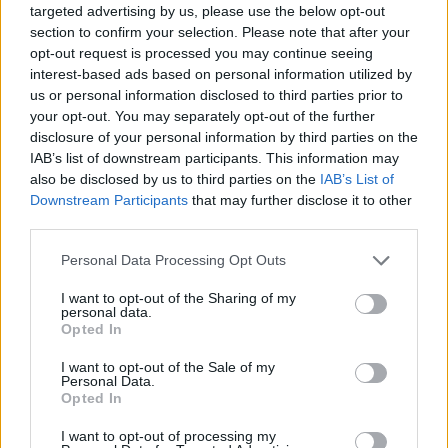
Μαρία Καρυστιανού.
targeted advertising by us, please use the below opt-out
section to confirm your selection. Please note that after your
Συντακτική
opt-out request is processed you may continue seeing
21.01.2026 10:57
Ομάδα
interest-based ads based on personal information utilized by
Flash.gr
us or personal information disclosed to third parties prior to
your opt-out. You may separately opt-out of the further
disclosure of your personal information by third parties on the
IAB’s list of downstream participants. This information may
also be disclosed by us to third parties on the
IAB’s List of
Downstream Participants
that may further disclose it to other
third parties.
Please note that this website/app uses one or more Google
Personal Data Processing Opt Outs
services and may gather and store information including but
not limited to your visit or usage behaviour. You may click to
I want to opt-out of the Sharing of my
personal data.
grant or deny consent to Google and its third-party tags to
Opted In
use your data for below specified purposes in below Google
Τηλεοπτικό «μπλακ άουτ»: Σύγκρουση Τζάκρη -
consent section.
I want to opt-out of the Sale of my
Λαζαρίδη για Καρυστιανού και αποχώρηση on air
Personal Data.
Opted In
Η αναφορά σε «αλητεία», η σφοδρή αντίδραση του βουλευτή
της ΝΔ και το πολιτικό θερμόμετρο που χτύπησε κόκκινο στη
I want to opt-out of processing my