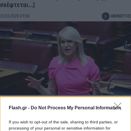
σκέφτεται...)
23.03.2026 07:00
ΑΝΙΧΝΕΥΤΗΣ
Το Κίνημα Δημοκρατίας «κλείνει το μάτι» στο
κόμμα Καρυστιανού
Flash.gr -
Do Not Process My Personal Information
Χείρα συνεργασίας προς το κυοφορούμενο κόμμα έτεινε η
ανεξάρτητη βουλευτής Θεοδώρα Τζάκρη, αφήνοντας ανοιχτό
If you wish to opt-out of the sale, sharing to third parties, or
το ενδεχόμενο συνεργασίας του Κινήματος Δημοκρατίας με τη
processing of your personal or sensitive information for