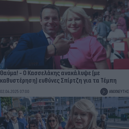
Θαύμα! - Ο Κασσελάκης ανακάλυψε (με
καθυστέρηση) ευθύνες Σπίρτζη για τα Τέμπη
02.04.2025 07:00
ΑΝΙΧΝΕΥΤΗΣ