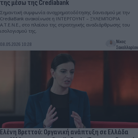
της μέσω της Crediabank
Σημαντική συμφωνία αναχρηματοδότησης δανεισμού με την
CrediaBank ανακοίνωσε η ΙΝΤΕΡΓΟΥΝΤ – ΞΥΛΕΜΠΟΡΙΑ
Α.Τ.Ε.Ν.Ε., στο πλαίσιο της στρατηγικής αναδιάρθρωσης του
ισολογισμού της.
Νίκος
08.05.2026 10:28
Σακελλαρίου
Ελένη Βρεττού: Οργανική ανάπτυξη σε Ελλάδα