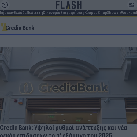
ιδήσεων
Ελλάδα
Πολιτική
Οικονομία
Επιχειρήσεις
Κόσμος
Σπορ
Showbiz
Weekend
Credia Bank
Credia Bank: Υψηλοί ρυθμοί ανάπτυξης και νέα
ρεκόρ επιδόσεων το α' εξάμηνο του 2026