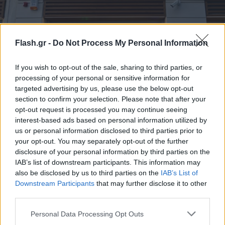
Flash.gr -
Do Not Process My Personal Information
Credia Bank: Λύσεις «5 αστέρων» για
ξενοδοχειακές επιχειρήσεις
If you wish to opt-out of the sale, sharing to third parties, or
Ολοκληρωμένη τραπεζική &επιχειρηματική προσέγγιση που
processing of your personal or sensitive information for
αναβαθμίζει κάθε σύγχρονη ξενοδοχειακή επιχείρηση.
targeted advertising by us, please use the below opt-out
section to confirm your selection. Please note that after your
Νίκος
26.05.2026 16:48
opt-out request is processed you may continue seeing
Σακελλαρίου
interest-based ads based on personal information utilized by
us or personal information disclosed to third parties prior to
your opt-out. You may separately opt-out of the further
disclosure of your personal information by third parties on the
IAB’s list of downstream participants. This information may
also be disclosed by us to third parties on the
IAB’s List of
Downstream Participants
that may further disclose it to other
third parties.
Please note that this website/app uses one or more Google
Personal Data Processing Opt Outs
services and may gather and store information including but