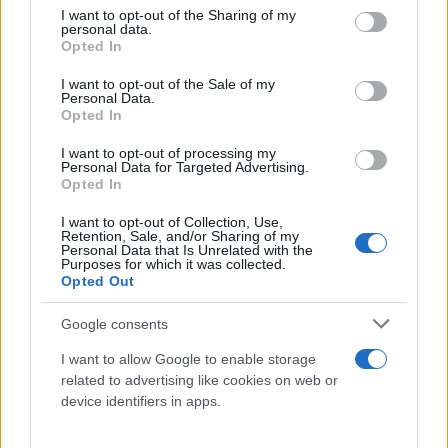
not limited to your visit or usage behaviour. You may click to
I want to opt-out of the Sharing of my
personal data.
grant or deny consent to Google and its third-party tags to
Opted In
CrediaBank: Ισχυρά αποτελέσματα το 2026 από
use your data for below specified purposes in below Google
τη Γενική Συνέλευση - Νέα εποχή ανάπτυξης
consent section.
I want to opt-out of the Sale of my
Personal Data.
Η διευθύνουσα σύμβουλος της CREDIABANK μίλησε στην
Opted In
Γενική Συνέλευση των μετόχων για την πορεία της τράπεζας ,
τους στόχους της σε όλους τους τομείς και την πρόσφατη
I want to opt-out of processing my
Personal Data for Targeted Advertising.
εξαγορά της ΕΥΡΩΠΗ Holdings.
Opted In
Νίκος
22.05.2026 12:36
I want to opt-out of Collection, Use,
Σακελλαρίου
Retention, Sale, and/or Sharing of my
Personal Data that Is Unrelated with the
Purposes for which it was collected.
Opted Out
Google consents
I want to allow Google to enable storage
related to advertising like cookies on web or
device identifiers in apps.