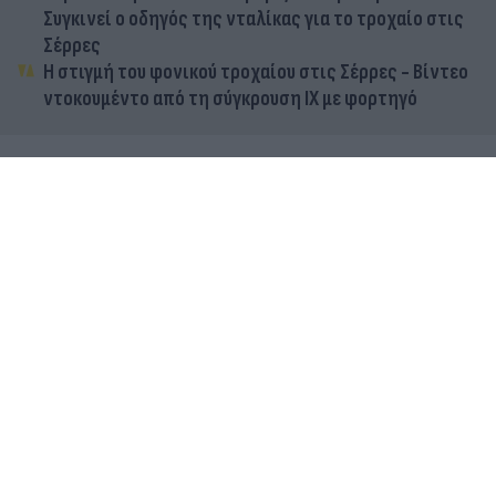
Συγκινεί ο οδηγός της νταλίκας για το τροχαίο στις
Σέρρες
Η στιγμή του φονικού τροχαίου στις Σέρρες - Βίντεο
ντοκουμέντο από τη σύγκρουση ΙΧ με φορτηγό