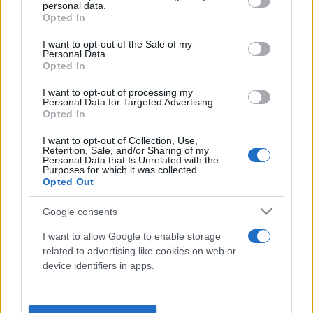
personal data.
grant or deny consent to Google and its third-party tags to
Opted In
use your data for below specified purposes in below Google
consent section.
I want to opt-out of the Sale of my
Personal Data.
Opted In
I want to opt-out of processing my
Η δίκη για την υπόθεση ξεκίνησε στις 15
Personal Data for Targeted Advertising.
Opted In
Σεπτεμβρίου
με την Ιωάννα να εμφανίζεται στο
δικαστήριο με ειδική μάσκα, καπέλο και γυαλιά και
I want to opt-out of Collection, Use,
Retention, Sale, and/or Sharing of my
γάντια προκαλώντας με την εικόνα της ένα κύμα
Personal Data that Is Unrelated with the
Purposes for which it was collected.
συγκίνησης αλλά και συμπάθειας και αλληλεγγύης
Opted Out
για όσα ακόμη και σήμερα υφίσταται από το
Google consents
καυστικό υγρό που της έριξε η 37χρονη. Στην
δικαστική αίθουσα το εδώλιο την πρώτη ημέρα της
I want to allow Google to enable storage
δίκης παρέμεινε άδειο καθώς η κατηγορούμενη δεν
related to advertising like cookies on web or
device identifiers in apps.
θέλησε να μεταχθεί στο δικαστήριο.