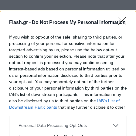
Ο Μπορέλ έπρεπε να εγκρίνει την τοποθέτηση του
νέου πρέσβη, από την αρμόδια Επιτροπή
Flash.gr -
Do Not Process My Personal Information
Αξιολόγησης, στις 16 Νοεμβρίου 2022. Ωστόσο, όλα
If you wish to opt-out of the sale, sharing to third parties, or
δείχνουν ότι επηρεάστηκε από το σάλο που
processing of your personal or sensitive information for
ξέσπασε στον ιταλικό Τύπο και ακόμη δεν έχει
targeted advertising by us, please use the below opt-out
υπογράψει για το ποιος θα αναλάβει το πόστο.
section to confirm your selection. Please note that after your
Σύμφωνα με τη διαδικασία, η απόφαση του Ύπατου
opt-out request is processed you may continue seeing
interest-based ads based on personal information utilized by
Εκπροσώπου της ΕΕ για την Ασφάλεια και την
us or personal information disclosed to third parties prior to
Άμυνα πρέπει να δημοσιοποιηθεί έως το τέλος του
your opt-out. You may separately opt-out of the further
τρέχοντος έτους.
disclosure of your personal information by third parties on the
IAB’s list of downstream participants. This information may
also be disclosed by us to third parties on the
IAB’s List of
Διπλωματικοί κύκλοι στις Βρυξέλλες εκτιμούν,
Downstream Participants
that may further disclose it to other
πλέον, πως ο Ζοζεπ Μπορέλ δεν θα αξιοποιήσει
third parties.
ούτε την υποψηφιότητα Αβραμόπουλου ούτε
Please note that this website/app uses one or more Google
Personal Data Processing Opt Outs
εκείνη του Κύπριου πρώην Επιτρόπου Μάρκου
services and may gather and store information including but