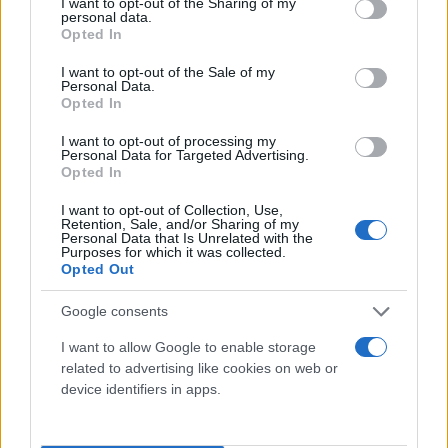
not limited to your visit or usage behaviour. You may click to
I want to opt-out of the Sharing of my
Κυπριανού, που ήταν μεταξύ των φιναλιστ.
personal data.
grant or deny consent to Google and its third-party tags to
Opted In
use your data for below specified purposes in below Google
consent section.
I want to opt-out of the Sale of my
Personal Data.
Opted In
I want to opt-out of processing my
Personal Data for Targeted Advertising.
Opted In
I want to opt-out of Collection, Use,
Retention, Sale, and/or Sharing of my
Personal Data that Is Unrelated with the
Purposes for which it was collected.
Opted Out
Google consents
I want to allow Google to enable storage
related to advertising like cookies on web or
device identifiers in apps.