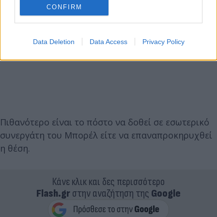
CONFIRM
Data Deletion
Data Access
Privacy Policy
Πιθανότερο είναι το πόστο να δοθεί σε εσωτερικό
συνεργάτη του Μπορέλ είτε να επαναπροκηρυχθεί
η θέση.
Κάνε κλικ και δες περισσότερο
Flash.gr
στην αναζήτηση της
Google