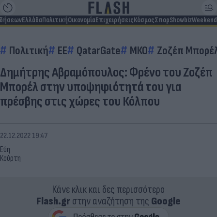
ιδήσεων
Ελλάδα
Πολιτική
Οικονομία
Επιχειρήσεις
Κόσμος
Σπορ
Showbiz
Weekend
Πολιτική
EE
QatarGate
ΜΚΟ
Ζοζέπ Μπορέ
Δημήτρης Αβραμόπουλος: Φρένο του Ζοζέπ
Μπορέλ στην υποψηφιότητά του για
πρέσβης στις χώρες του Κόλπου
22.12.2022 19:47
Εύη
Κούρτη
Κάνε κλικ και δες περισσότερο
Flash.gr
στην αναζήτηση της
Google