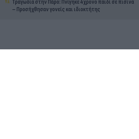
Τραγωδία στην Πάρο: Πνίγηκε 4χρονο παιδί σε πισίνα
– Προσήχθησαν γονείς και ιδιοκτήτης