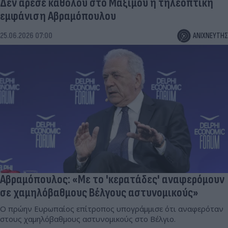
Δεν άρεσε καθόλου στο Μαξίμου η τηλεοπτική
εμφάνιση Αβραμόπουλου
25.06.2026 07:00
ΑΝΙΧΝΕΥΤΗΣ
Αβραμόπουλος: «Με το 'κερατάδες' αναφερόμουν
σε χαμηλόβαθμους Βέλγους αστυνομικούς»
Ο πρώην Ευρωπαίος επίτροπος υπογράμμισε ότι αναφερόταν
στους χαμηλόβαθμους αστυνομικούς στο Βέλγιο.