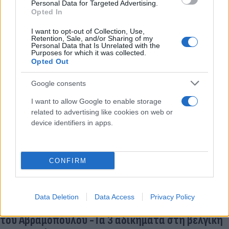
Personal Data for Targeted Advertising.
Πρώτος που θα λάβει γνώση του υλικού που διαβιβάστηκε στη
Opted In
βουλή θα είναι ο ίδιος ο κ. Αβραμόπουλος. Στις αρχές της
επόμενης εβδομάδας η συνεδρίαση της επιτροπής
I want to opt-out of Collection, Use,
Δεοντολογίας.
Retention, Sale, and/or Sharing of my
Personal Data that Is Unrelated with the
Purposes for which it was collected.
Κατερίνα
23.06.2026 15:13
Opted Out
Κανάκη
Google consents
I want to allow Google to enable storage
related to advertising like cookies on web or
device identifiers in apps.
CONFIRM
Data Deletion
Data Access
Privacy Policy
Qatargate: Στη Βουλή το αίτημα άρσης ασυλίας
του Αβραμόπουλου -Τα 3 αδικήματα στη βελγική