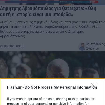
Δημήτρης Αβραμόπουλος για Qatargate: «Όλη
αυτή η ιστορία είναι μια μπούρδα»
«Εγώ συμμετείχα ως τιμητικό μέλος και έπαιρνα 5.000 ευρώ τον
μήνα τα οποία τα δήλωνα. Φορολογούμαι στην Ελλάδα. Είναι
δυνατόν να υπάρχει μίζα;» διερωτάται ο Δημήτρης
Αβραμόπουλος.
Χριστόδουλος
24.06.2026 09:00
Σκούντας
Flash.gr -
Do Not Process My Personal Information
If you wish to opt-out of the sale, sharing to third parties, or
processing of your personal or sensitive information for