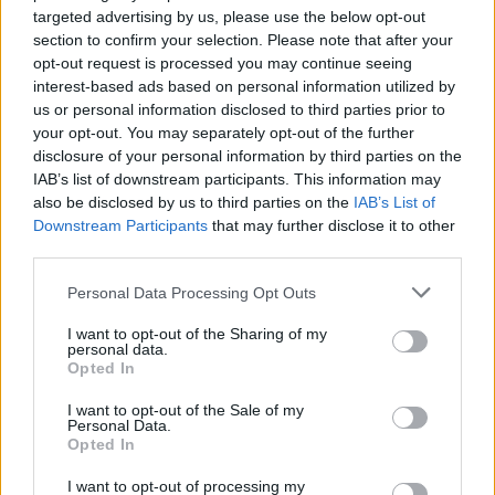
targeted advertising by us, please use the below opt-out
Ο Αβραμόπουλος πήρε τη δικογραφία - Τι λέει για
section to confirm your selection. Please note that after your
το περιεχόμενο της και τις βελγικές αρχές
opt-out request is processed you may continue seeing
interest-based ads based on personal information utilized by
24.06.2026 07:00
ΑΝΙΧΝΕΥΤΗΣ
us or personal information disclosed to third parties prior to
your opt-out. You may separately opt-out of the further
disclosure of your personal information by third parties on the
IAB’s list of downstream participants. This information may
also be disclosed by us to third parties on the
IAB’s List of
Downstream Participants
that may further disclose it to other
third parties.
Please note that this website/app uses one or more Google
Personal Data Processing Opt Outs
services and may gather and store information including but
not limited to your visit or usage behaviour. You may click to
I want to opt-out of the Sharing of my
personal data.
grant or deny consent to Google and its third-party tags to
Opted In
use your data for below specified purposes in below Google
consent section.
I want to opt-out of the Sale of my
Φάκελος Αβραμόπουλου: Σε τροχιά άρσης
Personal Data.
ασυλίας, άμεσα η συνεδρίαση της επιτροπής
Opted In
Δεοντολογίας
I want to opt-out of processing my