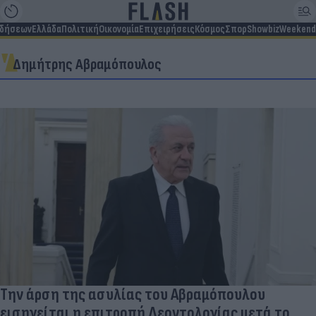
ιδήσεων
Ελλάδα
Πολιτική
Οικονομία
Επιχειρήσεις
Κόσμος
Σπορ
Showbiz
Weekend
Δημήτρης Αβραμόπουλος
Την άρση της ασυλίας του Αβραμόπουλου
εισηγείται η επιτροπή Δεοντολογίας μετά το