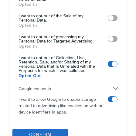
grant or deny consent to Google and its third-party tags to
Opted In
use your data for below specified purposes in below Google
consent section.
I want to opt-out of the Sale of my
Personal Data.
Opted In
I want to opt-out of processing my
Personal Data for Targeted Advertising.
Opted In
I want to opt-out of Collection, Use,
Retention, Sale, and/or Sharing of my
Personal Data that Is Unrelated with the
Purposes for which it was collected.
Opted Out
Google consents
I want to allow Google to enable storage
related to advertising like cookies on web or
Ερωτηθείς για το αίτημα της κυβέρνησης για
device identifiers in apps.
έλεγχο σε βάθος δεκαετίας, ο Δημήτρης Μάντζος
υπογράμμισε ότι «όπως εμείς είμαστε
συγκεκριμένοι, θέλουμε κάθε κοινοβουλευτική
CONFIRM