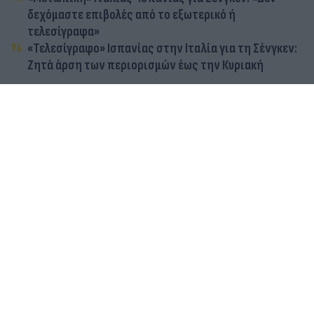
δεχόμαστε επιβολές από το εξωτερικό ή
τελεσίγραφα»
«Τελεσίγραφο» Ισπανίας στην Ιταλία για τη Σένγκεν:
Ζητά άρση των περιορισμών έως την Κυριακή