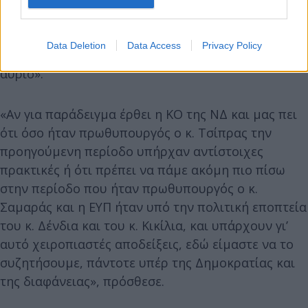
ομάδα με δικό της αίτημα να κάνει το ίδιο. Αν
έχουν αντίστοιχα χειροπιαστά αποδεικτικά μέσα,
Data Deletion
Data Access
Privacy Policy
ας τα καταθέσουν, η Βουλή είναι ανοικτή από
αύριο».
«Αν για παράδειγμα έρθει η ΚΟ της ΝΔ και μας πει
ότι όσο ήταν πρωθυπουργός ο κ. Τσίπρας την
προηγούμενη περίοδο υπήρχαν αντίστοιχες
πρακτικές ή ότι πρέπει να πάμε ακόμη πιο πίσω
στην περίοδο που ήταν πρωθυπουργός ο κ.
Σαμαράς και η ΕΥΠ ήταν υπό την πολιτική εποπτεία
του κ. Δένδια και του κ. Κικίλια, και υπάρχουν γι’
αυτό χειροπιαστές αποδείξεις, εδώ είμαστε να το
συζητήσουμε, πάντοτε υπέρ της Δημοκρατίας και
της διαφάνειας», πρόσθεσε.