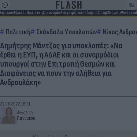
ιδήσεων
Ελλάδα
Πολιτική
Οικονομία
Επιχειρήσεις
Κόσμος
Σπορ
Showbiz
Weekend
Πολιτική
Σκάνδαλο Υποκλοπών
Νίκος Ανδρο
Δημήτρης Μάντζος για υποκλοπές: «Να
έρθει η ΕΥΠ, η ΑΔΑΕ και οι συναρμόδιοι
υπουργοί στην Επιτροπή Θεσμών και
Διαφάνειας να πουν την αλήθεια για
Ανδρουλάκη»
21.08.2022 16:31
Αγγελική
Γιαννακού