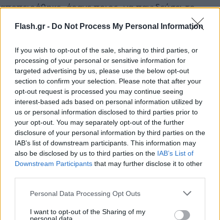
αποπειράθηκε -άραγε ποιος- να παγιδεύσει το
κινητό τηλέφωνο του Νίκου Ανδρουλάκη κατά
Flash.gr -
Do Not Process My Personal Information
διαβολική σύμπτωση την ίδια ακριβώς περίοδο
που έχει ξεκινήσει και έχει παραταθεί η
If you wish to opt-out of the sale, sharing to third parties, or
παρακολούθηση από την ΕΥΠ».
processing of your personal or sensitive information for
targeted advertising by us, please use the below opt-out
section to confirm your selection. Please note that after your
opt-out request is processed you may continue seeing
interest-based ads based on personal information utilized by
us or personal information disclosed to third parties prior to
your opt-out. You may separately opt-out of the further
disclosure of your personal information by third parties on the
IAB’s list of downstream participants. This information may
also be disclosed by us to third parties on the
IAB’s List of
Downstream Participants
that may further disclose it to other
third parties.
Please note that this website/app uses one or more Google
Personal Data Processing Opt Outs
services and may gather and store information including but
not limited to your visit or usage behaviour. You may click to
I want to opt-out of the Sharing of my
personal data.