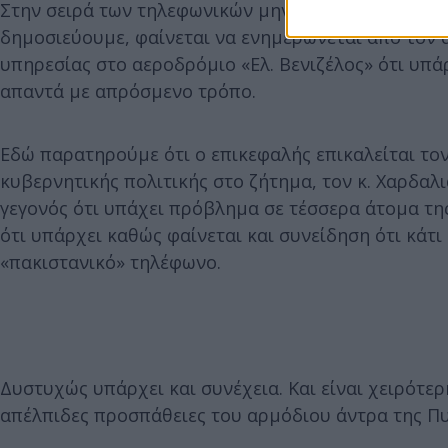
Στην σειρά των τηλεφωνικών μηνυμάτων που διαθέτε
δημοσιεύουμε, φαίνεται να ενημερώνεται από τον 
υπηρεσίας στο αεροδρόμιο «Ελ. Βενιζέλος» ότι υπ
απαντά με απρόσμενο τρόπο.
Εδώ παρατηρούμε ότι ο επικεφαλής επικαλείται τον
κυβερνητικής πολιτικής στο ζήτημα, τον κ. Χαρδαλι
γεγονός ότι υπάχει πρόβλημα σε τέσσερα άτομα της
ότι υπάρχει καθώς φαίνεται και συνείδηση ότι κάτ
«πακιστανικό» τηλέφωνο.
Δυστυχώς υπάρχει και συνέχεια. Και είναι χειρότερ
απέλπιδες προσπάθειες του αρμόδιου άντρα της Πυ