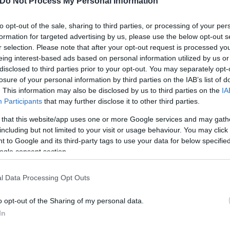
Do Not Process My Personal Information
to opt-out of the sale, sharing to third parties, or processing of your per
formation for targeted advertising by us, please use the below opt-out s
r selection. Please note that after your opt-out request is processed y
eing interest-based ads based on personal information utilized by us or
disclosed to third parties prior to your opt-out. You may separately opt-
losure of your personal information by third parties on the IAB’s list of
. This information may also be disclosed by us to third parties on the
IA
Participants
that may further disclose it to other third parties.
α με την εφημερίδα - ως εξής:
 that this website/app uses one or more Google services and may gath
including but not limited to your visit or usage behaviour. You may click 
έρ έχουν πυρετό!
 to Google and its third-party tags to use your data for below specifi
ogle consent section.
l Data Processing Opt Outs
o opt-out of the Sharing of my personal data.
In