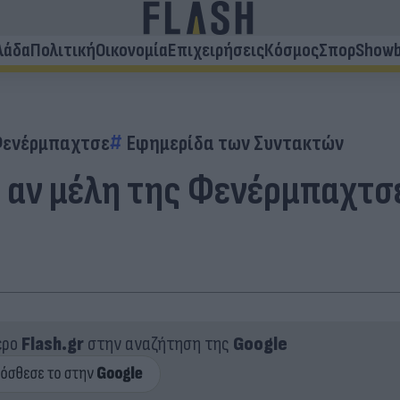
λάδα
Πολιτική
Οικονομία
Επιχειρήσεις
Κόσμος
Σπορ
Showb
ενέρμπαχτσε
Εφημερίδα των Συντακτών
ο αν μέλη της Φενέρμπαχτσ
ερο
Flash.gr
στην αναζήτηση της
Google