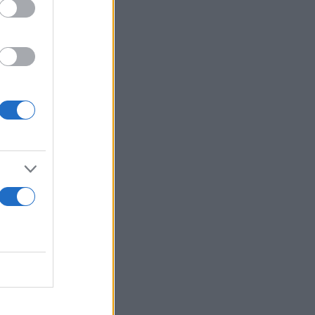
ς ευθύνες
α πολλοστή
.»
τη εικόνα
ικών
ηρού
δου της