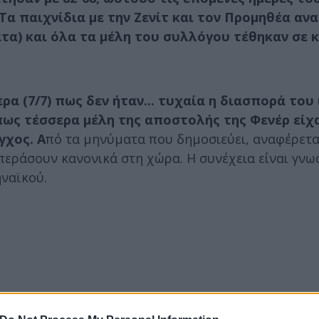
α παιχνίδια με την Ζενίτ και τον Προμηθέα αν
ατα) και όλα τα μέλη του συλλόγου τέθηκαν σε
α (7/7) πως δεν ήταν... τυχαία η διασπορά του 
πως τέσσερα μέλη της αποστολής της Φενέρ είχ
γχος. Α
πό τα μηνύματα που δημοσιεύει, αναφέρετα
περάσουν κανονικά στη χώρα. Η συνέχεια είναι γνω
ηναϊκού.