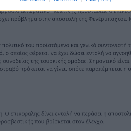
ι η «Εφ.Συν.», όπως διακρίνεται στα στιγμιότυπα 
αρμόδιο αξιωματικό Πολιτικής Προστασίας ο επικεφ
άρχει πρόβλημα στην αποστολή της Φενέρμπαχτσε. Κ
 πολιτικό του προϊστάμενο και γενικό συντονιστή 
ά, ο οποίος φέρεται να έχει δώσει εντολή να αγνοηθ
 συνοδείας της τουρκικής ομάδας. Σημαντικό είναι
ι στραβό πρόκειται να γίνει, οπότε παραπέμπεται η
η. Ο επικεφαλής δίνει εντολή να περάσει η αποστολ
ροσβεστικής που βρίσκεται στον έλεγχο.