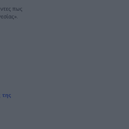
ύντες πως
εσίας».
 της