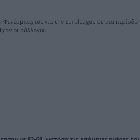
 Φενέρμπαχτσε για την Euroleague σε μια περίοδο
χαν οι σύλλογοι.
τησαν με 82-68, ωστόσο τις επόμενες ημέρες το