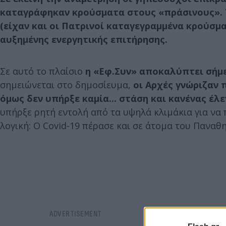
καταγράφηκαν κρούσματα στους «πράσινους». Τ
(είχαν και οι Πατρινοί καταγεγραμμένα κρούσμ
αυξημένης ενεργητικής επιτήρησης.
Σε αυτό το πλαίσιο
η «Εφ.Συν» αποκαλύπτει σήμερ
σημειώνεται στο δημοσίευμα,
οι Αρχές γνώριζαν 
όμως δεν υπήρξε καμία... στάση και κανένας έλε
υπήρξε ρητή εντολή από τα υψηλά κλιμάκια για να 
λογική: Ο Covid-19 πέρασε και σε άτομα του Παναθ