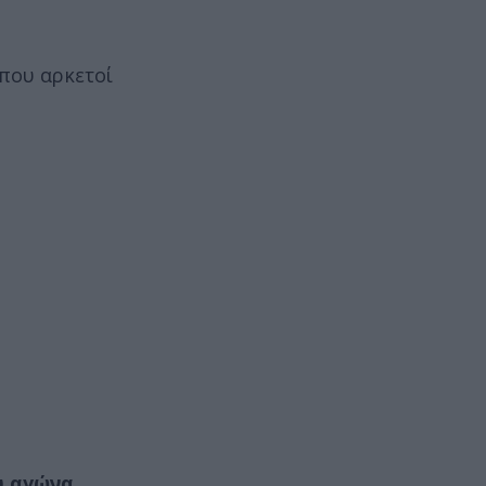
 που αρκετοί
υ αγώνα