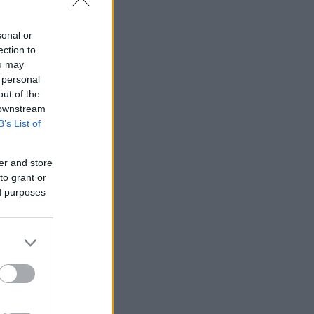
sonal or
ection to
ou may
 personal
out of the
 downstream
B’s List of
er and store
to grant or
ed purposes