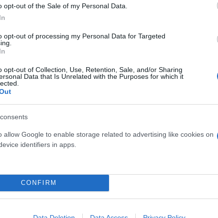
o opt-out of the Sale of my Personal Data.
κιστανικό το τηλέφωνο.
In
to opt-out of processing my Personal Data for Targeted
υ αναφέρει μεταξύ άλλων για το περιστατικό:
ing.
In
συνεχείς αυστηρές προειδοποιήσεις επέρριπταν τι
o opt-out of Collection, Use, Retention, Sale, and/or Sharing
ersonal Data that Is Unrelated with the Purposes for which it
νδημίας στις πλάτες των πολιτών, αποδεικνύεται γι
lected.
Out
η πολιτική. Τα στοιχεία που έφτασαν στην «Εφ.Συν
 Μητσοτάκης ενδιαφέρονται μόνο για την αψεγάδιασ
consents
αι επιπόλαιων επιλογών ακόμα και κρίσιμων επιτελ
o allow Google to enable storage related to advertising like cookies on
evice identifiers in apps.
 δύο εβδομάδες πριν την ανακοίνωση επιβολής σκλ
ζοταν αυστηρότατα μέτρα ελέγχου στις πύλες εισό
CONFIRM
Data Deletion
Data Access
Privacy Policy