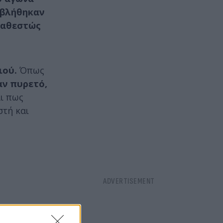
αβλήθηκαν
 καθεστώς
ιού.
Όπως
αν πυρετό,
ι πως
στή και