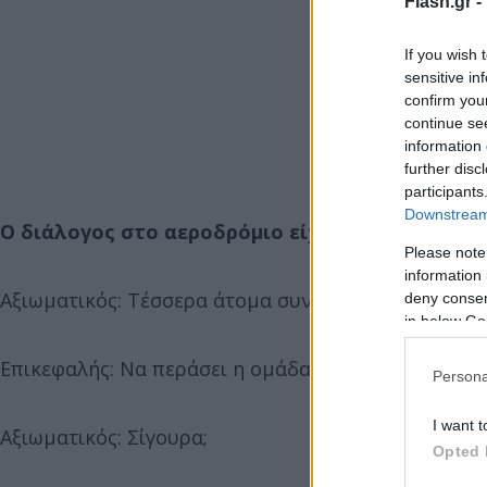
Flash.gr -
If you wish 
sensitive in
confirm you
continue se
information 
further disc
participants
Downstream 
Ο διάλογος στο αεροδρόμιο είχε -σύμφωνα πάντ
Please note
information 
Αξιωματικός: Τέσσερα άτομα συνοδείας από τη Φεν
deny consent
in below Go
Επικεφαλής: Να περάσει η ομάδα!
Persona
I want t
Αξιωματικός: Σίγουρα;
Opted 