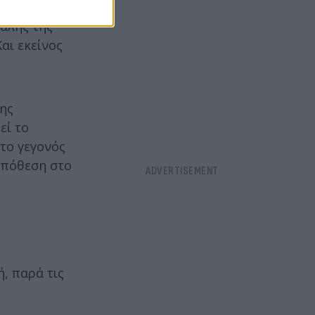
που
αλής της
αι εκείνος
της
εί το
 το γεγονός
 υπόθεση στο
ή, παρά τις