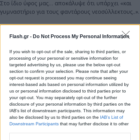
Στο ίδιο ύφος μας… αποκάλυψε ότι υπάρχει «και
γυμναστήριο για τους φαντάρους νεοσύλλεκτους..».
Να δούμε τι μέλλει γενέσθαι, κατέληξε στο
Flash.gr -
Do Not Process My Personal Information
ειρωνικό σχόλιό του ο γνωστός δημοσιογράφος…
If you wish to opt-out of the sale, sharing to third parties, or
Η έντονη αντίδραση Κασσελάκη
processing of your personal or sensitive information for
targeted advertising by us, please use the below opt-out
Σε ανάρτησή του στα σόσιαλ ο νέος πρόεδρος του
section to confirm your selection. Please note that after your
ΣΥΡΙΖΑ καταγγέλλει τον δημοσιογράφο και καλεί τη
opt-out request is processed you may continue seeing
interest-based ads based on personal information utilized by
διοίκηση του μέσου να αντιδράσει. Όπως
us or personal information disclosed to third parties prior to
σημειώνει:
your opt-out. You may separately opt-out of the further
disclosure of your personal information by third parties on the
IAB’s list of downstream participants. This information may
also be disclosed by us to third parties on the
IAB’s List of
Downstream Participants
that may further disclose it to other
third parties.