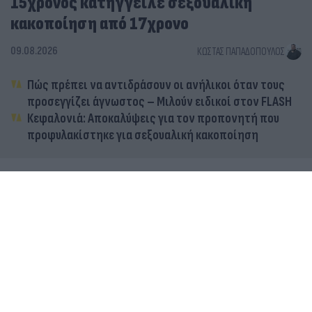
15χρονος κατήγγειλε σεξουαλική
κακοποίηση από 17χρονο
09.08.2026
ΚΏΣΤΑΣ ΠΑΠΑΔΌΠΟΥΛΟΣ
Πώς πρέπει να αντιδράσουν οι ανήλικοι όταν τους
προσεγγίζει άγνωστος – Μιλούν ειδικοί στον FLASH
Κεφαλονιά: Αποκαλύψεις για τον προπονητή που
προφυλακίστηκε για σεξουαλική κακοποίηση