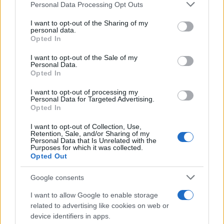
Please note that this website/app uses one or more Google
Personal Data Processing Opt Outs
services and may gather and store information including but
not limited to your visit or usage behaviour. You may click to
I want to opt-out of the Sharing of my
personal data.
grant or deny consent to Google and its third-party tags to
Opted In
use your data for below specified purposes in below Google
consent section.
I want to opt-out of the Sale of my
Personal Data.
Opted In
I want to opt-out of processing my
Personal Data for Targeted Advertising.
Opted In
I want to opt-out of Collection, Use,
Retention, Sale, and/or Sharing of my
Personal Data that Is Unrelated with the
Purposes for which it was collected.
Opted Out
Google consents
I want to allow Google to enable storage
related to advertising like cookies on web or
device identifiers in apps.