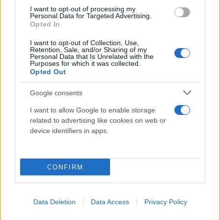
I want to opt-out of processing my
Personal Data for Targeted Advertising.
Opted In
I want to opt-out of Collection, Use,
Retention, Sale, and/or Sharing of my
Personal Data that Is Unrelated with the
Purposes for which it was collected.
Opted Out
Google consents
I want to allow Google to enable storage
Ευρωβουλευτές ΝΔ: Πρωτιά για τον Γιώργο Αυτιά
related to advertising like cookies on web or
- Ποια ηχηρά ονόματα μένουν εκτός
device identifiers in apps.
Πρωτός σε σταυρούς ο γνωστός δημοσιογράφος, ακολουθεί ο
νυν ευρωβουλευτής Βαγγέλης Μεϊμαράκης, ενώ την τριάδα
συμπληρώνει ο Φρέντης Μπελέρης
CONFIRM
Συντακτική
09.06.2024 22:23
Ομάδα
Flash.gr
Data Deletion
Data Access
Privacy Policy