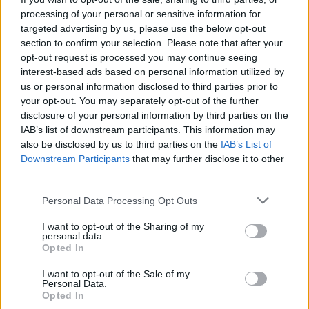
processing of your personal or sensitive information for
targeted advertising by us, please use the below opt-out
section to confirm your selection. Please note that after your
opt-out request is processed you may continue seeing
interest-based ads based on personal information utilized by
us or personal information disclosed to third parties prior to
your opt-out. You may separately opt-out of the further
disclosure of your personal information by third parties on the
IAB’s list of downstream participants. This information may
also be disclosed by us to third parties on the
IAB’s List of
Downstream Participants
that may further disclose it to other
Ευρωεκλογές 2024: Οι διάσημοι που μπαίνουν
third parties.
στην Ευρωβουλή
Please note that this website/app uses one or more Google
Personal Data Processing Opt Outs
Αρκετοί ήταν οι εκπρόσωποι της τηλεόρασης και της σόουμπιζ
services and may gather and store information including but
οι οποίοι κέρδισαν την ψήφο των πολιτών και κατάφεραν να
not limited to your visit or usage behaviour. You may click to
I want to opt-out of the Sharing of my
μπουν στην Ευρωβουλή
personal data.
grant or deny consent to Google and its third-party tags to
Opted In
Συντακτική
use your data for below specified purposes in below Google
10.06.2024 08:56
Ομάδα
consent section.
I want to opt-out of the Sale of my
Flash.gr
Personal Data.
Opted In