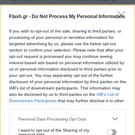
γυναίκες σήμερα, έκαναν ουρές για το χατίρι τους,
ενώ αφίσες τους κοσμούσαν κάθε δωμάτιο που ο
Flash.gr -
Do Not Process My Personal Information
ιδιοκτήτης του σέβονταν τον μουσικό του εαυτό.
If you wish to opt-out of the sale, sharing to third parties, or
processing of your personal or sensitive information for
To soundtrack στην ταινία του Τζέιμς Μποντ
targeted advertising by us, please use the below opt-out
section to confirm your selection. Please note that after your
Το 1985 η βρετανική μπάντα κατάφερε να έχει
opt-out request is processed you may continue seeing
παρουσία και στη μεγάλη οθόνη, φτάνοντας ακόμα
interest-based ads based on personal information utilized by
us or personal information disclosed to third parties prior to
και στο νούμερο 1 των ΗΠΑ. Το τραγούδι «A View
your opt-out. You may separately opt-out of the further
To A Kill» έγινε το soundtrack της ομώνυμης
disclosure of your personal information by third parties on the
ταινίας με πρωταγωνιστή τον ήρωα του Ίαν
IAB’s list of downstream participants. This information may
Φλέμινγκ. Στο φιλμ που είναι γνωστό στο ελληνικό
also be disclosed by us to third parties on the
IAB’s List of
Downstream Participants
that may further disclose it to other
κοινό ως «Επιχείρηση Κινούμενος Στόχος», τον
third parties.
ρόλο του Τζέιμς Μποντ ενσάρκωνε ο υπέροχος
Please note that this website/app uses one or more Google
Ρότζερ Μουρ.
Personal Data Processing Opt Outs
services and may gather and store information including but
not limited to your visit or usage behaviour. You may click to
I want to opt-out of the Sharing of my
personal data.