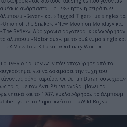
κυκλοφορώντας δίσκους και singles που γίνονταν
αμέσως ανάρπαστα. Το 1983 ήταν η σειρά των
άλμπουμ «Seven» και «Ragged Tiger», με singles τα
«Union of the Snake», «New Moon on Monday» και
«The Reflex». Δύο χρόνια αργότερα, κυκλοφόρησαν
το άλμπουμ «Notorious», με το ομώνυμο single και
τα «A View to a Kill» και «Ordinary World».
Το 1986 ο Σάιμον Λε Μπόν αποχώρησε από το
συγκρότημα, για να δοκιμάσει την τύχη του
κάνοντας σόλο καριέρα. Οι Duran Duran συνέχισαν
ως τρίο, με τον Αντι Ρέι να αναλαμβάνει τα
φωνητικά και το 1987, κυκλοφόρησαν το άλμπουμ
«Liberty» με το δημοφιλέστατο «Wild Boys».