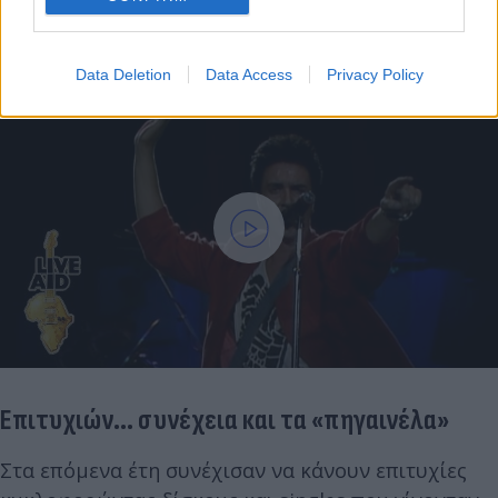
συναυλίες τους, ενώ απέκτησαν εκατομμύρια
θαυμαστές σε ολόκληρο τον κόσμο.
Data Deletion
Data Access
Privacy Policy
Επιτυχιών... συνέχεια και τα «πηγαινέλα»
Στα επόμενα έτη συνέχισαν να κάνουν επιτυχίες