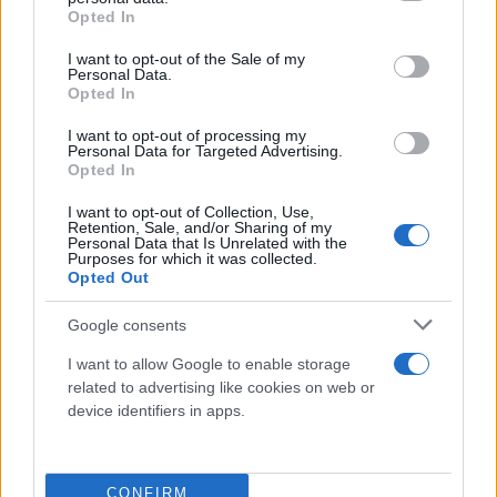
grant or deny consent to Google and its third-party tags to
Opted In
use your data for below specified purposes in below Google
consent section.
I want to opt-out of the Sale of my
Personal Data.
Opted In
I want to opt-out of processing my
Personal Data for Targeted Advertising.
Opted In
I want to opt-out of Collection, Use,
Retention, Sale, and/or Sharing of my
Personal Data that Is Unrelated with the
Purposes for which it was collected.
Opted Out
Ήδη από το 1982 είχαν κυκλοφορήσει το δεύτερο
Google consents
άλμπουμ τους, «Rio». Ο δίσκος έκανε ακόμα
I want to allow Google to enable storage
μεγαλύτερο «γκελ» στον κόσμο, με singles όπως τα
related to advertising like cookies on web or
«Rio», «Save a Prayer» και «Is There Something I
device identifiers in apps.
Should Know». Οι Duran Duran έγιναν παγκόσμιοι
σταρ, με τον κόσμο να συρρέει κατά χιλιάδες στις
CONFIRM