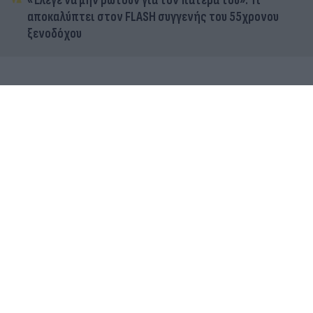
«Έλεγε να μην ρωτούν για τον πατέρα του»: Τι
αποκαλύπτει στον FLASH συγγενής του 55χρονου
ξενοδόχου