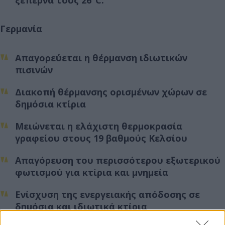
ξεπερνά τους 26°C.
Γερμανία
Απαγορεύεται η θέρμανση ιδιωτικών
πισινών
Διακοπή θέρμανσης ορισμένων χώρων σε
δημόσια κτίρια
Μειώνεται η ελάχιστη θερμοκρασία
γραφείου στους 19 βαθμούς Κελσίου
Απαγόρευση του περισσότερου εξωτερικού
φωτισμού για κτίρια και μνημεία
Ενίσχυση της ενεργειακής απόδοσης σε
δημόσια και ιδιωτικά κτίρια