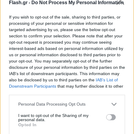
Flash.gr -
Do Not Process My Personal Information
Ιταλία
If you wish to opt-out of the sale, sharing to third parties, or
Χαμηλότερες θερμοκρασίες και μείωση των
processing of your personal or sensitive information for
ωρών θέρμανσης στα σπίτια και τα γραφεία
targeted advertising by us, please use the below opt-out
section to confirm your selection. Please note that after your
κατά τη διάρκεια του χειμώνα, ώστε να
opt-out request is processed you may continue seeing
μειωθεί το φυσικό αέριο που
interest-based ads based on personal information utilized by
χρησιμοποιείται για θέρμανση κατά
us or personal information disclosed to third parties prior to
περισσότερο από 10%
your opt-out. You may separately opt-out of the further
disclosure of your personal information by third parties on the
Μείωση του φωτισμού των δημόσιων χώρων
IAB’s list of downstream participants. This information may
και των καταστημάτων τη νύχτα
also be disclosed by us to third parties on the
IAB’s List of
Downstream Participants
that may further disclose it to other
Παράταση της διάρκειας ζωής των
third parties.
εργοστασίων άνθρακα για τη μείωση του
Please note that this website/app uses one or more Google
Personal Data Processing Opt Outs
φυσικού αερίου που χρησιμοποιείται για
services and may gather and store information including but
την παραγωγή ηλεκτρικής ενέργειας
not limited to your visit or usage behaviour. You may click to
I want to opt-out of the Sharing of my
personal data.
grant or deny consent to Google and its third-party tags to
Opted In
Παύση λειτουργίας των εργοστασίων μπορεί
use your data for below specified purposes in below Google