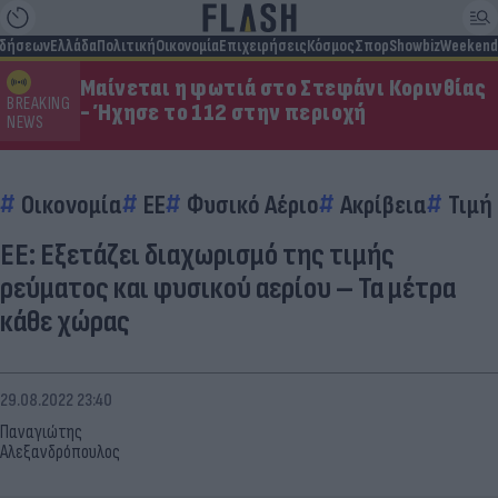
ιδήσεων
Ελλάδα
Πολιτική
Οικονομία
Επιχειρήσεις
Κόσμος
Σπορ
Showbiz
Weekend
Μαίνεται η φωτιά στο Στεφάνι Κορινθίας
BREAKING
- Ήχησε το 112 στην περιοχή
NEWS
Οικονομία
EE
Φυσικό Αέριο
Ακρίβεια
Τιμή
ΕΕ: Εξετάζει διαχωρισμό της τιμής
ρεύματος και φυσικού αερίου – Τα μέτρα
κάθε χώρας
29.08.2022 23:40
Παναγιώτης
Αλεξανδρόπουλος