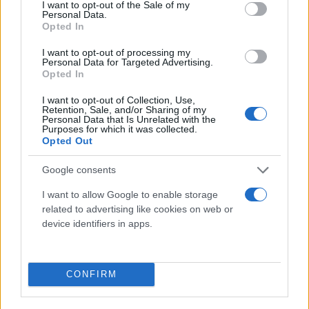
να αποτελέσει μέρος του σχεδίου, αλλά
consent section.
I want to opt-out of the Sale of my
Personal Data.
αρκετές ενεργοβόρες βιομηχανίες
Opted In
περιορίζουν ήδη τις δραστηριότητές τους
λόγω της εκτίναξης του κόστους
I want to opt-out of processing my
Personal Data for Targeted Advertising.
Opted In
Ισπανία
I want to opt-out of Collection, Use,
Retention, Sale, and/or Sharing of my
Personal Data that Is Unrelated with the
Περιορίζεται το κλιματιστικό στους 27°C
Purposes for which it was collected.
Opted Out
στα δημόσια κτίρια και στις περισσότερες
επιχειρήσεις, καθώς και στα αεροδρόμια και
Google consents
τους σιδηροδρομικούς σταθμούς.
I want to allow Google to enable storage
Καθορισμός της θέρμανσης στους 19°C το
related to advertising like cookies on web or
device identifiers in apps.
χειμώνα, με εξαιρέσεις τα δωμάτια
ξενοδοχείων, τις κουζίνες εστιατορίων, τα
κομμωτήρια, τα γυμναστήρια, τα σχολεία
και τα νοσοκομεία.
CONFIRM
Απαγόρευση του φωτισμού των μνημείων