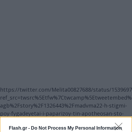
https://twitter.com/Melita00827688/status/153969
ref_src=twsrc%5Etfw%7Ctwcamp%5Etweetembed%
agb%2Fstory%2F1326443%2Fmadvma22-h-stigmi-
poy-fygadeyetai-i-paparizoy-tin-apotheosan-sto-
twitter
Flash.gr -
Do Not Process My Personal Information