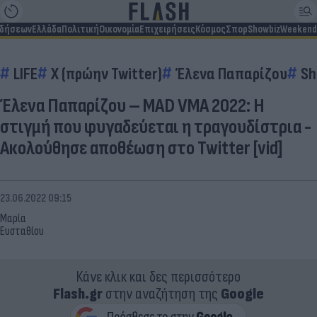
ιδήσεων
Ελλάδα
Πολιτική
Οικονομία
Επιχειρήσεις
Κόσμος
Σπορ
Showbiz
Weekend
LIFE
X (πρώην Twitter)
Έλενα Παπαρίζου
Sh
Έλενα Παπαρίζου – MAD VMA 2022: Η
στιγμή που φυγαδεύεται η τραγουδίστρια -
Ακολούθησε αποθέωση στο Twitter [vid]
23.06.2022 09:15
Μαρία
Ευσταθίου
Κάνε κλικ και δες περισσότερο
Flash.gr
στην αναζήτηση της
Google