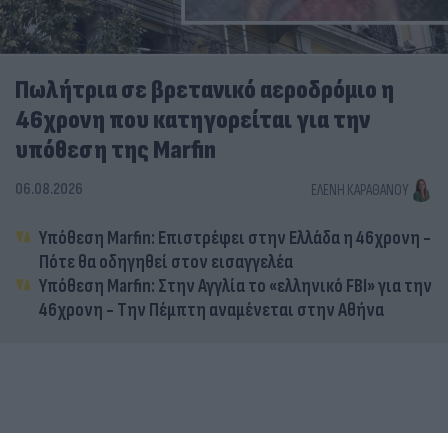
Πωλήτρια σε βρετανικό αεροδρόμιο η
46χρονη που κατηγορείται για την
υπόθεση της Marfin
06.08.2026
ΕΛΈΝΗ ΚΑΡΑΘΆΝΟΥ
Υπόθεση Marfin: Επιστρέφει στην Ελλάδα η 46χρονη -
Πότε θα οδηγηθεί στον εισαγγελέα
Υπόθεση Marfin: Στην Αγγλία το «ελληνικό FBI» για την
46χρονη - Την Πέμπτη αναμένεται στην Αθήνα