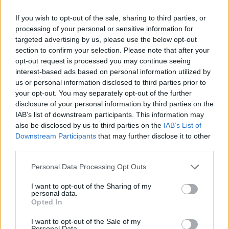
Μετά το πρώτο επεισόδιο, η τραγουδίστρια
If you wish to opt-out of the sale, sharing to third parties, or
επέστρεψε στη θέση της.
processing of your personal or sensitive information for
targeted advertising by us, please use the below opt-out
section to confirm your selection. Please note that after your
Λίγη ώρα αργότερα, ξέσπασε νέο επεισόδιο, τη
opt-out request is processed you may continue seeing
στιγμή που η τραγουδίστρια περίμενε να πάρει το
interest-based ads based on personal information utilized by
βραβείο της.
us or personal information disclosed to third parties prior to
your opt-out. You may separately opt-out of the further
disclosure of your personal information by third parties on the
Μάλιστα, πηγές αναφέρουν ότι κατά την διάρκεια
IAB’s list of downstream participants. This information may
also be disclosed by us to third parties on the
IAB’s List of
της έντασης, η Έλενα Παπαρίζου χτυπήθηκε από
Downstream Participants
that may further disclose it to other
τους εμπλεκόμενους. Μετά τον καυγά,
η Έλενα
third parties.
Παπαρίζου αποχώρησε από την τελετή
Please note that this website/app uses one or more Google
έχοντας υποστεί έναν ελαφρύ τραυματισμό.
Personal Data Processing Opt Outs
services and may gather and store information including but
not limited to your visit or usage behaviour. You may click to
I want to opt-out of the Sharing of my
personal data.
grant or deny consent to Google and its third-party tags to
https://twitter.com/DaPurpleQueenGr/status/1539
Opted In
use your data for below specified purposes in below Google
ref_src=twsrc%5Etfw%7Ctwcamp%5Etweetembed%
consent section.
I want to opt-out of the Sale of my
fun%2Fmusic-stage%2Fmad-video-music-awards-
Personal Data.