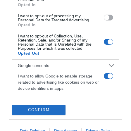
Opted In
22-traymatistikan-koromila-kai-paparizou%2F
I want to opt-out of processing my
Personal Data for Targeted Advertising.
Την αποθέωσε όλο το Twitter
Opted In
I want to opt-out of Collection, Use,
Retention, Sale, and/or Sharing of my
Από την πλευρά τους, οι χρήστες του Twitter
Personal Data that Is Unrelated with the
Purposes for which it was collected.
αποθέωσαν την Έλενα Παπαρίζου για την απόφασή
Opted Out
της να αποχωρήσει από τα βραβεία.
Google consents
https://twitter.com/sleepygeor/status/1539708627
I want to allow Google to enable storage
ref_src=twsrc%5Etfw%7Ctwcamp%5Etweetembed%
related to advertising like cookies on web or
device identifiers in apps.
agb%2Fstory%2F1326443%2Fmadvma22-h-stigmi-
poy-fygadeyetai-i-paparizoy-tin-apotheosan-sto-
twitter
CONFIRM
https://twitter.com/Sot_Charal/status/1539725677
Data Deletion
Data Access
Privacy Policy