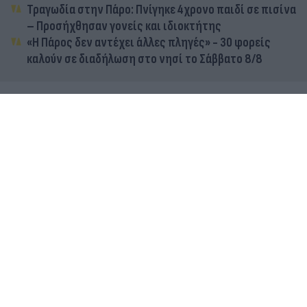
Τραγωδία στην Πάρο: Πνίγηκε 4χρονο παιδί σε πισίνα
– Προσήχθησαν γονείς και ιδιοκτήτης
«Η Πάρος δεν αντέχει άλλες πληγές» - 30 φορείς
καλούν σε διαδήλωση στο νησί το Σάββατο 8/8