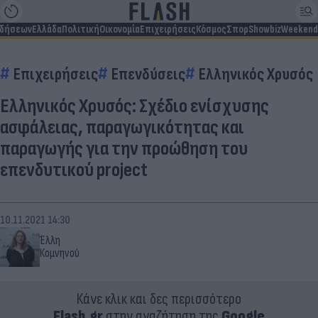
ιδήσεων
Ελλάδα
Πολιτική
Οικονομία
Επιχειρήσεις
Κόσμος
Σπορ
Showbiz
Weekend
Επιχειρήσεις
Επενδύσεις
Ελληνικός Χρυσός
Ελληνικός Χρυσός: Σχέδιο ενίσχυσης
ασφάλειας, παραγωγικότητας και
παραγωγής για την προώθηση του
επενδυτικού project
10.11.2021 14:30
Έλλη
Κομνηνού
Κάνε κλικ και δες περισσότερο
Flash.gr
στην αναζήτηση της
Google