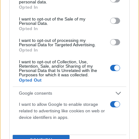
Κέντρου αυτού, οι εργαζόμενοι της Ελληνικός
personal data.
grant or deny consent to Google and its third-party tags to
Opted In
Χρυσός - καθώς και ευρύτερα οι κάτοικοι των
use your data for below specified purposes in below Google
τοπικών κοινωνιών μακροπρόθεσμα - θα έχουν
consent section.
I want to opt-out of the Sale of my
Personal Data.
πρόσβαση σε σύγχρονη τεχνογνωσία και υψηλής
Opted In
ποιότητας κατάρτιση, εκπαιδευόμενοι για να
I want to opt-out of processing my
ανταποκριθούν στα νέα δεδομένα που αξιώνει η
Personal Data for Targeted Advertising.
σύγχρονη μεταλλευτική δραστηριότητα, αλλά και
Opted In
το άκρως απαιτητικό έργο των Σκουριών.
I want to opt-out of Collection, Use,
Retention, Sale, and/or Sharing of my
Personal Data that Is Unrelated with the
Purposes for which it was collected.
Στα
μεταλλεία της Ολυμπιάδας,
θα επιδιωχθεί η
Opted Out
επιστροφή τους στην κερδοφορία μέσα από
κινήσεις εκσυγχρονισμού και αύξησης της
Google consents
παραγωγικότητας, αλλά και μέσα από την αύξηση
I want to allow Google to enable storage
της παραγωγικής τους δυναμικότητας από τους 400
related to advertising like cookies on web or
device identifiers in apps.
στους 650 χιλιάδες τόνους.
Αντίθετα, το μεταλλείο των
Μαύρων Πετρών