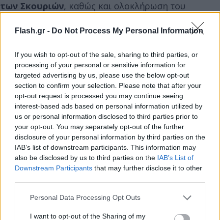
των Σκουριών
, καθώς και ολοκλήρωση του
εργοστασίου εμπλουτισμού. Ως αποτέλεσμα,
Flash.gr -
Do Not Process My Personal Information
αναμένεται ότι η τοπική απασχόληση και η τοπική
ανάπτυξη θα επηρεαστούν θετικά ήδη από τις
If you wish to opt-out of the sale, sharing to third parties, or
αρχές του 2022.
processing of your personal or sensitive information for
targeted advertising by us, please use the below opt-out
section to confirm your selection. Please note that after your
Μάλιστα, στο
Στρατώνι
θα δημιουργηθεί ένα
opt-out request is processed you may continue seeing
πρότυπο
Κέντρο Τεχνικής Κατάρτισης &
interest-based ads based on personal information utilized by
Εκπαίδευσης
, προκειμένου να εκπαιδεύσει σε νέες
us or personal information disclosed to third parties prior to
δεξιότητες το εργατικό δυναμικό εν όψει της
your opt-out. You may separately opt-out of the further
disclosure of your personal information by third parties on the
λειτουργίας του νέου μεταλλείου στις Σκουριές. Το
IAB’s list of downstream participants. This information may
μεταλλείο των Σκουριών, θα είναι πλήρως
also be disclosed by us to third parties on the
IAB’s List of
ηλεκτρικό και θα εφαρμόζει τεχνολογίες αιχμής
Downstream Participants
that may further disclose it to other
third parties.
ειδικά σχεδιασμένες για να δίνουν τη δυνατότητα
απομακρυσμένης εξόρυξης (χρήση RMT -
Please note that this website/app uses one or more Google
Personal Data Processing Opt Outs
Τεχνολογία Απομακρυσμένης Εξόρυξης). Μέσω του
services and may gather and store information including but
not limited to your visit or usage behaviour. You may click to
I want to opt-out of the Sharing of my