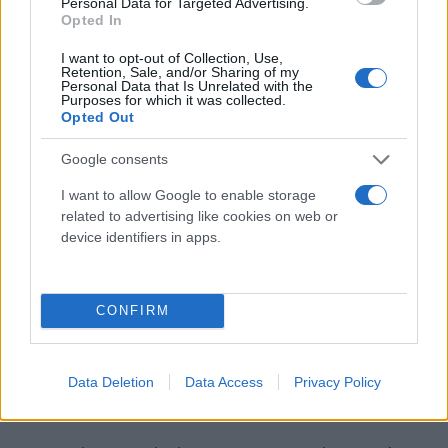
Personal Data for Targeted Advertising.
Opted In
I want to opt-out of Collection, Use,
Retention, Sale, and/or Sharing of my
Personal Data that Is Unrelated with the
Purposes for which it was collected.
Opted Out
Οι ανακοινώσεις της εταιρείας
Google consents
I want to allow Google to enable storage
Όπως ανακοίνωσε η αμερικανική φαρμακευτική
related to advertising like cookies on web or
Novavax, στην τρίτη φάση κλινικών δοκιμών
device identifiers in apps.
συμμετείχαν πάνω από 15.000 άνθρωποι.
Αναφέρεται ότι «το NVX-CoV2373 έχει τη
δυνατότητα να διαδραματίσει σημαντικό ρόλο
CONFIRM
στην επίλυση αυτής της παγκόσμιας κρίσης στον
τομέα της δημόσιας υγείας», όπως δήλωσε ο
Data Deletion
Data Access
Privacy Policy
εκτελεστικός διευθυντής της Novavax, Στάλνεϊ Ερκ.