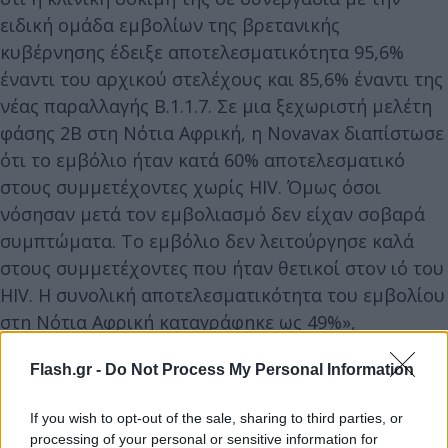
ειδική ομάδα εμβολίων της βρετανικής
κυβέρνησης έδειξε αποτελεσματικότητα 95,6%
έναντι του αρχικού στελέχους και 85,6% έναντι της
νέας παραλλαγής B.1.1.7. Σε μια ξεχωριστή μελέτη
φάσης 2B στη Νότια Αφρική, η Novavax διαπίστωσε
ότι το εμβόλιο ήταν κατά 60% αποτελεσματικό
στους συμμετέχοντες χωρίς HIV. Όμως όσοι
νόσησαν μετά τον εμβολιασμό δεν είχαν σοβαρά
συμπτώματα. Το εμβόλιο δεν λειτούργησε καλά
στους συμμετέχοντες που ήταν θετικοί στον ιό του
HIV. Η συνολική αποτελεσματικότητα του εμβολίου
στη Νότια Αφρική καταγράφηκε ως 49%»,
προσθέτει.
Flash.gr -
Do Not Process My Personal Information
If you wish to opt-out of the sale, sharing to third parties, or
processing of your personal or sensitive information for