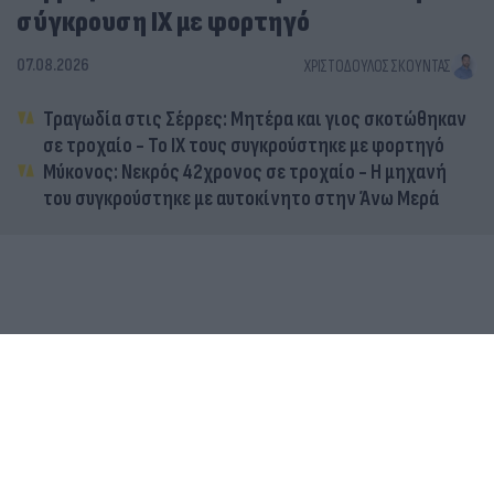
σύγκρουση ΙΧ με φορτηγό
07.08.2026
ΧΡΙΣΤΌΔΟΥΛΟΣ ΣΚΟΎΝΤΑΣ
Τραγωδία στις Σέρρες: Μητέρα και γιος σκοτώθηκαν
σε τροχαίο - Το ΙΧ τους συγκρούστηκε με φορτηγό
Μύκονος: Νεκρός 42χρονος σε τροχαίο - Η μηχανή
του συγκρούστηκε με αυτοκίνητο στην Άνω Μερά