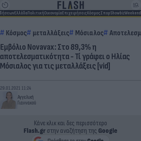
ιδήσεων
Ελλάδα
Πολιτική
Οικονομία
Επιχειρήσεις
Κόσμος
Σπορ
Showbiz
Weekend
Κόσμος
μεταλλάξεις
Μόσιαλος
Αποτελεσμ
Εμβόλιο Novavax: Στο 89,3% η
αποτελεσματικότητα - Τί γράφει ο Ηλίας
Μόσιαλος για τις μεταλλάξεις [vid]
29.01.2021 11:24
Αγγελική
Γιαννακού
Κάνε κλικ και δες περισσότερο
Flash.gr
στην αναζήτηση της
Google