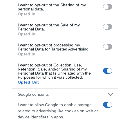
αποτελεσματικό είναι τελικά
not limited to your visit or usage behaviour. You may click to
I want to opt-out of the Sharing of my
personal data.
grant or deny consent to Google and its third-party tags to
Opted In
Αγγελική
06.05.2021 13:05
use your data for below specified purposes in below Google
Γιαννακού
consent section.
I want to opt-out of the Sale of my
Personal Data.
Opted In
I want to opt-out of processing my
Personal Data for Targeted Advertising.
Opted In
I want to opt-out of Collection, Use,
Retention, Sale, and/or Sharing of my
Personal Data that Is Unrelated with the
Purposes for which it was collected.
Opted Out
Google consents
Johnson & Johnson εμβόλιο: Τι δείχνει νέα μελέτη
I want to allow Google to enable storage
για την ασφάλεια και την αποτελεσματικότητα
related to advertising like cookies on web or
Αγγελική
device identifiers in apps.
25.04.2021 11:30
Γιαννακού