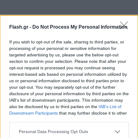
Εμβόλια AstraZeneca Pfizer/BioNTech:
Αποτελεσματικά κατά των παραλλαγμένων
Flash.gr -
Do Not Process My Personal Information
στελεχών Δέλτα και Κάππα
If you wish to opt-out of the sale, sharing to third parties, or
Αγγελική
23.06.2021 16:30
processing of your personal or sensitive information for
Γιαννακού
targeted advertising by us, please use the below opt-out
section to confirm your selection. Please note that after your
opt-out request is processed you may continue seeing
interest-based ads based on personal information utilized by
us or personal information disclosed to third parties prior to
your opt-out. You may separately opt-out of the further
disclosure of your personal information by third parties on the
IAB’s list of downstream participants. This information may
also be disclosed by us to third parties on the
IAB’s List of
Downstream Participants
that may further disclose it to other
third parties.
Please note that this website/app uses one or more Google
Personal Data Processing Opt Outs
Εμβόλιο Pfizer/BioNTech: Μεγάλη έρευνα - Πόσο
services and may gather and store information including but