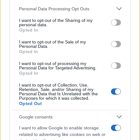
στους παραγωγούς και στους διανομείς αερίου,
Please note that this website/app uses one or more Google
Personal Data Processing Opt Outs
άνθρακα και πετρελαίου, που ευνοούνται από την
services and may gather and store information including but
απογείωση των τιμών σε παγκόσμια κλίμακα.
not limited to your visit or usage behaviour. You may click to
I want to opt-out of the Sharing of my
personal data.
grant or deny consent to Google and its third-party tags to
Opted In
use your data for below specified purposes in below Google
Χρειάζεται «συζήτηση χωρίς ταμπού» για «τους
consent section.
I want to opt-out of the Sale of my
ενεργειακούς ομίλους που καταγράφουν εξαιρετικά
Personal Data.
Opted In
κέρδη σε καιρό πολέμου», δήλωσε χθες Πέμπτη η
αυστριακή υπουργός Λεονόρε Γκέβεσλερ.
I want to opt-out of processing my
Personal Data for Targeted Advertising.
Opted In
«Μη εποικοδομητική»
I want to opt-out of Collection, Use,
Retention, Sale, and/or Sharing of my
Personal Data that Is Unrelated with the
Purposes for which it was collected.
Μετά τη συμφωνία των 27 στα τέλη του Ιουλίου με
Opted Out
σκοπό να περιοριστεί η κατανάλωση αερίου στην
ΕΕ, η Κομισιόν προτείνει εξάλλου να οριστούν
Google consents
«δεσμευτικοί στόχοι» για τη μείωση της ζήτησης
I want to allow Google to enable storage
ηλεκτρισμού, με πτώση για κάθε κράτος μέλος
related to advertising like cookies on web or