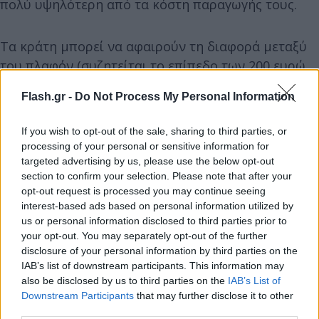
πολύ υψηλότερη από τα κόστη παραγωγής τους.
Τα κράτη μπορεί να αφαιρούν τη διαφορά μεταξύ
του πλαφόν (συζητείται το επίπεδο των 200 ευρώ
ανά μεγαβατώρα) και της τιμής της αγοράς και να
Flash.gr -
Do Not Process My Personal Information
αναδιανέμουν τα «υπερκέρδη» σε ευάλωτα
νοικοκυριά και σε επιχειρήσεις.
If you wish to opt-out of the sale, sharing to third parties, or
processing of your personal or sensitive information for
targeted advertising by us, please use the below opt-out
«Η ιδέα έλαβε τεράστια υποστήριξη από τα κράτη»,
section to confirm your selection. Please note that after your
όμως «ο διάβολος βρίσκεται στις λεπτομέρειες,
opt-out request is processed you may continue seeing
πρέπει να αποφασιστεί το πλαφόν», τόνισε
interest-based ads based on personal information utilized by
ευρωπαίος διπλωμάτης. Βερολίνο και Παρίσι
us or personal information disclosed to third parties prior to
your opt-out. You may separately opt-out of the further
πρότειναν αυτόν τον μηχανισμό.
disclosure of your personal information by third parties on the
IAB’s list of downstream participants. This information may
also be disclosed by us to third parties on the
IAB’s List of
Παράλληλα, η Ευρωπαϊκή Επιτροπή θέλει να
Downstream Participants
that may further disclose it to other
δημιουργηθεί «προσωρινό τέλος αλληλεγγύης»
third parties.