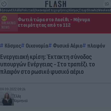
ιδήσεων
Ελλάδα
Πολιτική
Οικονομία
Επιχειρήσεις
Κόσμος
Σπορ
Showbiz
Weekend
Φωτιά τώρα στο Λασίθι - Μήνυμα
BREAKING
ετοιμότητας από το 112
NEWS
Κόσμος
Οικονομία
Φυσικό Αέριο
πλαφόν
Ενεργειακή κρίση: Έκτακτη σύνοδος
υπουργών Ενέργειας - Στο τραπέζι το
πλαφόν στο ρωσικό φυσικό αέριο
09.09.2022 09:24
Έλλη
Κομνηνού