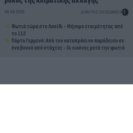
ρόλος της κλιματικής αλλαγής
06.08.2026
ΔΗΜΉΤΡΗΣ ΠΑΠΑΪΩΆΝΝΟΥ
Φωτιά τώρα στο Λασίθι - Μήνυμα ετοιμότητας από
το 112
Πόρτο Γερμενό: Από τον καταπράσινο παράδεισο σε
ένα βουνό από στάχτες - Οι εικόνες μετά την φωτιά