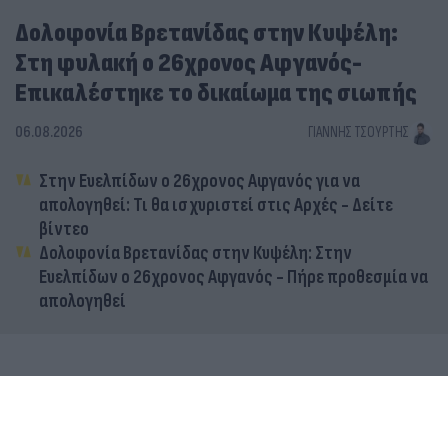
Δολοφονία Βρετανίδας στην Κυψέλη:
Στη φυλακή ο 26χρονος Αφγανός-
Επικαλέστηκε το δικαίωμα της σιωπής
06.08.2026
ΓΙΆΝΝΗΣ ΤΣΟΎΡΤΗΣ
Στην Ευελπίδων ο 26χρονος Αφγανός για να
απολογηθεί: Τι θα ισχυριστεί στις Αρχές - Δείτε
βίντεο
Δολοφονία Βρετανίδας στην Κυψέλη: Στην
Ευελπίδων ο 26χρονος Αφγανός - Πήρε προθεσμία να
απολογηθεί