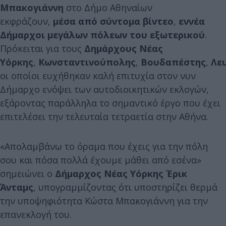
Μπακογιάννη
στο Δήμο Αθηναίων
εκφράζουν,
μέσα από σύντομα βίντεο
,
εννέα
Δήμαρχοι μεγάλων πόλεων του εξωτερικού
.
Πρόκειται για τους
Δημάρχους Νέας
Υόρκης
,
Κωνσταντινούπολης
,
Βουδαπέστης
,
Λε
οι οποίοι ευχήθηκαν καλή επιτυχία στον νυν
Δήμαρχο ενόψει των αυτοδιοικητικών εκλογών,
εξάροντας παράλληλα το σημαντικό έργο που έχει
επιτελέσει την τελευταία τετραετία στην Αθήνα.
«Απολαμβάνω το όραμα που έχεις για την πόλη
σου και πόσα πολλά έχουμε μάθει από εσένα»
σημειώνει ο
Δ
ήμαρχος Νέας Υόρκης Έρικ
Άνταμς
, υπογραμμίζοντας ότι υποστηρίζει θερμά
την υποψηφιότητα Κώστα Μπακογιάννη για την
επανεκλογή του.