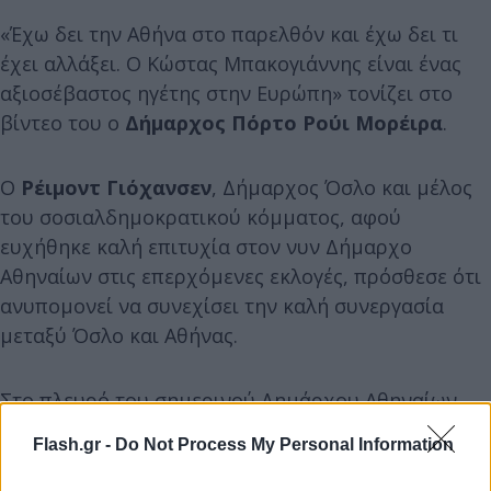
«Έχω δει την Αθήνα στο παρελθόν και έχω δει τι
έχει αλλάξει. Ο Κώστας Μπακογιάννης είναι ένας
αξιοσέβαστος ηγέτης στην Ευρώπη» τονίζει στο
βίντεο του ο
Δήμαρχος Πόρτο Ρούι Μορέιρα
.
Ο
Ρέιμοντ Γιόχανσεν
, Δήμαρχος Όσλο και μέλος
του σοσιαλδημοκρατικού κόμματος, αφού
ευχήθηκε καλή επιτυχία στον νυν Δήμαρχο
Αθηναίων στις επερχόμενες εκλογές, πρόσθεσε ότι
ανυπομονεί να συνεχίσει την καλή συνεργασία
μεταξύ Όσλο και Αθήνας.
Στο πλευρό του σημερινού Δημάρχου Αθηναίων
βρίσκεται και ο
Δήμαρχος της Μπράγκα
,
Flash.gr -
Do Not Process My Personal Information
επισημαίνοντας ότι οι δήμαρχοι των πόλεων από
όλο τον κόσμο επωφελήθηκαν από τη συμμετοχή