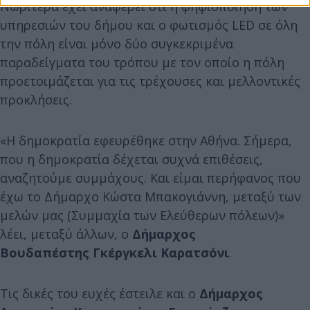
Νωρίτερα έχει αναφέρει ότι η ψηφιοποίηση των
υπηρεσιών του δήμου και ο φωτισμός LED σε όλη
την πόλη είναι μόνο δύο συγκεκριμένα
παραδείγματα του τρόπου με τον οποίο η πόλη
προετοιμάζεται για τις τρέχουσες και μελλοντικές
προκλήσεις.
«Η δημοκρατία εφευρέθηκε στην Αθήνα. Σήμερα,
που η δημοκρατία δέχεται συχνά επιθέσεις,
αναζητούμε συμμάχους. Και είμαι περήφανος που
έχω το Δήμαρχο Κώστα Μπακογιάννη, μεταξύ των
μελών μας (Συμμαχία των Ελεύθερων πόλεων)»
λέει, μεταξύ άλλων, ο
Δήμαρχος
Βουδαπέστης
Γκέργκελι Καρατσόνι
.
Τις δικές του ευχές έστειλε και ο
Δήμαρχος