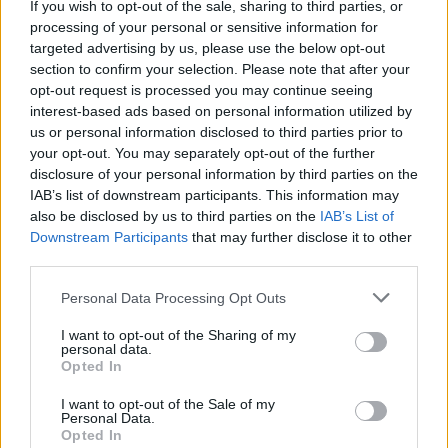
If you wish to opt-out of the sale, sharing to third parties, or
του Κώστα Μπακογιάννη σε διεθνή δίκτυα,
processing of your personal or sensitive information for
μοιράζοντας την εμπειρία και την ικανότητά του
targeted advertising by us, please use the below opt-out
section to confirm your selection. Please note that after your
για καινοτομία. «Και γι’ αυτό του εύχομαι τα
opt-out request is processed you may continue seeing
καλύτερα για την επανεκλογή του στις 8
interest-based ads based on personal information utilized by
Οκτωβρίου. Και θα ήθελα να σας πω, “ψηφίστε
us or personal information disclosed to third parties prior to
your opt-out. You may separately opt-out of the further
Μπακογιάννη”» κλείνει ο
Ρικάρντο Ρίο
.
disclosure of your personal information by third parties on the
IAB’s list of downstream participants. This information may
also be disclosed by us to third parties on the
IAB’s List of
Downstream Participants
that may further disclose it to other
third parties.
Please note that this website/app uses one or more Google
Personal Data Processing Opt Outs
services and may gather and store information including but
not limited to your visit or usage behaviour. You may click to
I want to opt-out of the Sharing of my
personal data.
grant or deny consent to Google and its third-party tags to
Opted In
use your data for below specified purposes in below Google
consent section.
I want to opt-out of the Sale of my
Personal Data.
Opted In