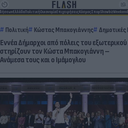
ιδήσεων
Ελλάδα
Πολιτική
Οικονομία
Επιχειρήσεις
Κόσμος
Σπορ
Showbiz
Weekend
Πολιτική
Κώστας Μπακογιάννης
Δημοτικές 
Εννέα Δήμαρχοι από πόλεις του εξωτερικού
στηρίζουν τον Κώστα Μπακογιάννη –
Ανάμεσα τους και ο Ιμάμογλου