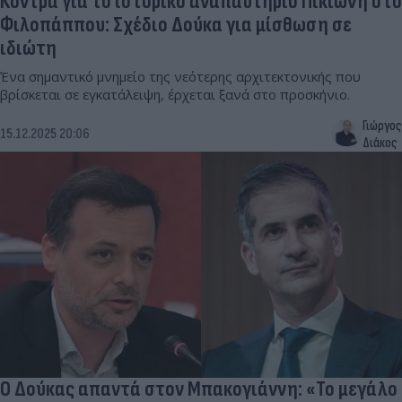
Κόντρα για το ιστορικό αναπαυτήριο Πικιώνη στο
Φιλοπάππου: Σχέδιο Δούκα για μίσθωση σε
ιδιώτη
Ένα σημαντικό μνημείο της νεότερης αρχιτεκτονικής που
βρίσκεται σε εγκατάλειψη, έρχεται ξανά στο προσκήνιο.
Γιώργος
15.12.2025 20:06
Διάκος
Ο Δούκας απαντά στον Μπακογιάννη: «Το μεγάλο