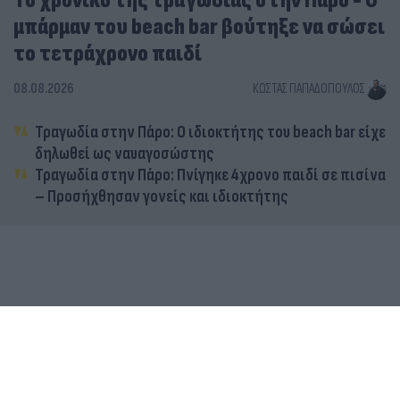
Tο χρονικό της τραγωδίας στην Πάρο - Ο
μπάρμαν του beach bar βούτηξε να σώσει
το τετράχρονο παιδί
08.08.2026
ΚΏΣΤΑΣ ΠΑΠΑΔΌΠΟΥΛΟΣ
Τραγωδία στην Πάρο: Ο ιδιοκτήτης του beach bar είχε
δηλωθεί ως ναυαγοσώστης
Τραγωδία στην Πάρο: Πνίγηκε 4χρονο παιδί σε πισίνα
– Προσήχθησαν γονείς και ιδιοκτήτης