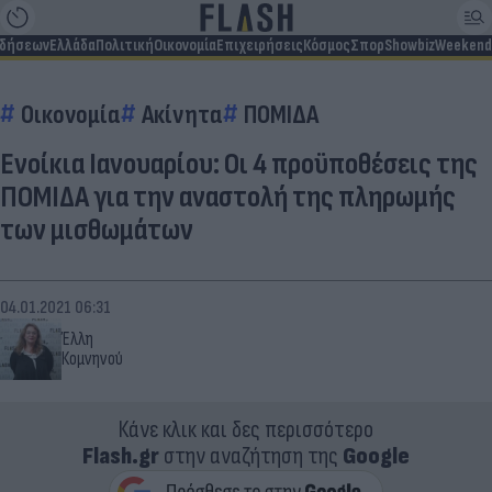
ιδήσεων
Ελλάδα
Πολιτική
Οικονομία
Επιχειρήσεις
Κόσμος
Σπορ
Showbiz
Weekend
Οικονομία
Ακίνητα
ΠΟΜΙΔΑ
Ενοίκια Ιανουαρίου: Οι 4 προϋποθέσεις της
ΠΟΜΙΔΑ για την αναστολή της πληρωμής
των μισθωμάτων
04.01.2021 06:31
Έλλη
Κομνηνού
Κάνε κλικ και δες περισσότερο
Flash.gr
στην αναζήτηση της
Google