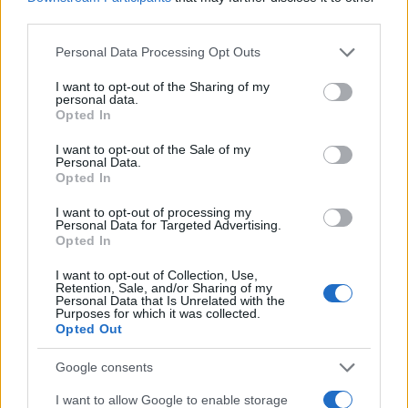
third parties.
Please note that this website/app uses one or more Google
Personal Data Processing Opt Outs
services and may gather and store information including but
not limited to your visit or usage behaviour. You may click to
I want to opt-out of the Sharing of my
personal data.
grant or deny consent to Google and its third-party tags to
Opted In
use your data for below specified purposes in below Google
consent section.
I want to opt-out of the Sale of my
Personal Data.
Opted In
I want to opt-out of processing my
Personal Data for Targeted Advertising.
Opted In
Δεύτερον,
να καταβληθούν εντός του
Ιανουαρίου οι οφειλές του Δημοσίου προς
I want to opt-out of Collection, Use,
τους ιδιοκτήτες για τις μειώσεις ενοικίων
Retention, Sale, and/or Sharing of my
Personal Data that Is Unrelated with the
Νοεμβρίου – Δεκεμβρίου 2020, και να δοθεί
Purposes for which it was collected.
παράταση για διορθώσεις σε όλες τις
Opted Out
λανθασμένες δηλώσεις του διαστήματος
Google consents
Μαρτίου-Οκτωβρίου, με βάση τις προτάσεις
της ΠΟΜΙΔΑ, ώστε να εκκαθαριστούν και
I want to allow Google to enable storage