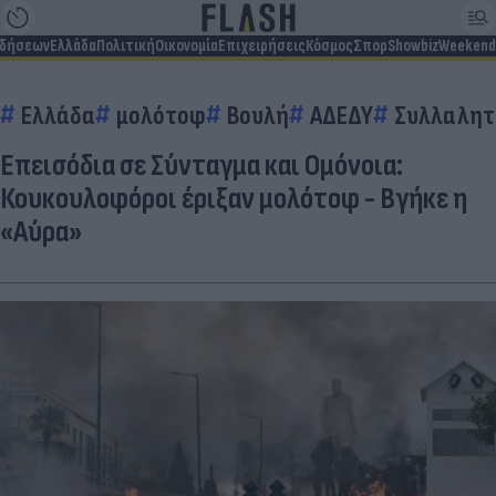
ιδήσεων
Ελλάδα
Πολιτική
Οικονομία
Επιχειρήσεις
Κόσμος
Σπορ
Showbiz
Weekend
Ελλάδα
μολότοφ
Βουλή
ΑΔΕΔΥ
Συλλαλητ
Επεισόδια σε Σύνταγμα και Ομόνοια:
Κουκουλοφόροι έριξαν μολότοφ - Βγήκε η
«Αύρα»