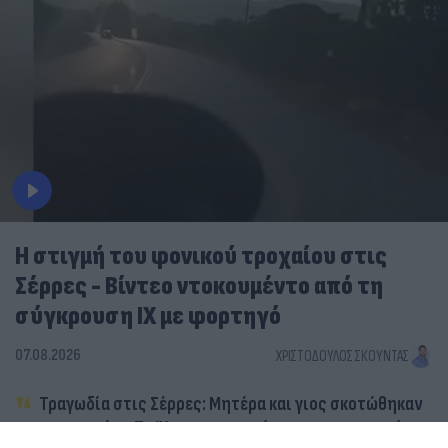
Η στιγμή του φονικού τροχαίου στις
Σέρρες - Βίντεο ντοκουμέντο από τη
σύγκρουση ΙΧ με φορτηγό
07.08.2026
ΧΡΙΣΤΌΔΟΥΛΟΣ ΣΚΟΎΝΤΑΣ
Τραγωδία στις Σέρρες: Μητέρα και γιος σκοτώθηκαν
σε τροχαίο - Το ΙΧ τους συγκρούστηκε με φορτηγό