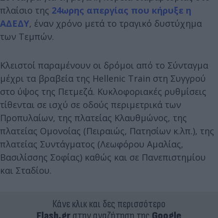
πλαίσιο της
24ωρης απεργίας που κήρυξε η
ΑΔΕΔΥ
, έναν χρόνο μετά το τραγικό δυστύχημα
των Τεμπών.
Κλειστοί παραμένουν οι δρόμοι από το Σύνταγμα
μέχρι τα βραβεία της Hellenic Train στη Συγγρού
στο ύψος της Πετμεζά. Κυκλοφοριακές ρυθμίσεις
τίθενται σε ισχύ σε οδούς περιμετρικά των
Προπυλαίων, της πλατείας Κλαυθμώνος, της
πλατείας Ομονοίας (Πειραιώς, Πατησίων κ.λπ.), της
πλατείας Συντάγματος (Λεωφόρου Αμαλίας,
Βασιλίσσης Σοφίας) καθώς και σε Πανεπιστημίου
και Σταδίου.
Κάνε κλικ και δες περισσότερο
Flash.gr
στην αναζήτηση της
Google