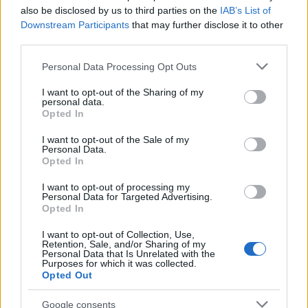
also be disclosed by us to third parties on the
IAB’s List of
Downstream Participants
that may further disclose it to other
third parties.
eurokinissi
Please note that this website/app uses one or more Google
Personal Data Processing Opt Outs
services and may gather and store information including but
Σύμφωνα με μαρτυρίες, μια ομάδα
not limited to your visit or usage behaviour. You may click to
I want to opt-out of the Sharing of my
personal data.
grant or deny consent to Google and its third-party tags to
κουκουλοφόρων αποκολλήθηκε από την πορεία,
Opted In
use your data for below specified purposes in below Google
έφτασε μπροστά από τη Βουλή και εκτόξευσε
consent section.
I want to opt-out of the Sale of my
βόμβες μολότοφ. Οι αστυνομικοί απάντησαν
Personal Data.
Opted In
κάνοντας ρίψη χημικών. Στη συνέχεια η ομάδα των
αγνώστων τράπηκε σε φυγή. Διμοιρίες των ΜΑΤ
I want to opt-out of processing my
Personal Data for Targeted Advertising.
έχουν παραταχθεί γύρω από τη Βουλή υπό τον
Opted In
φόβο νέων επεισοδίων.
I want to opt-out of Collection, Use,
Retention, Sale, and/or Sharing of my
Personal Data that Is Unrelated with the
Purposes for which it was collected.
Opted Out
Google consents