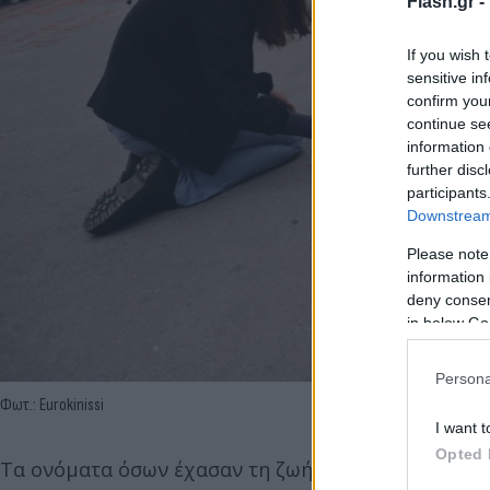
Flash.gr -
If you wish 
sensitive in
confirm you
continue se
information 
further disc
participants
Downstream 
Please note
information 
deny consent
in below Go
Persona
Φωτ.: Eurokinissi
I want t
Opted 
Τα ονόματα όσων έχασαν τη ζωή τους στο τραγικό 