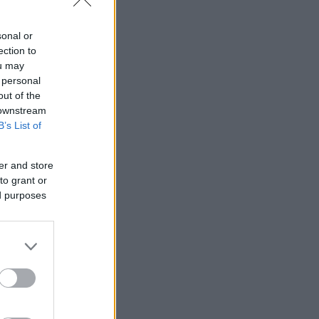
sonal or
ection to
ou may
 personal
out of the
 downstream
B’s List of
er and store
to grant or
ed purposes