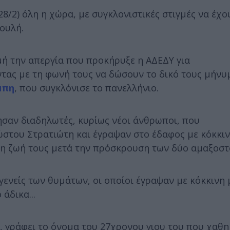
8/2) όλη η χώρα, με συγκλονιστικές στιγμές να έχο
ουλή.
μή την απεργία που προκήρυξε η ΑΔΕΔΥ για
ντας με τη φωνή τους να δώσουν το δικό τους μήνυ
μπη
, που συγκλόνισε το πανελλήνιο.
ησαν διαδηλωτές, κυρίως νέοι άνθρωποι, που
στου Στρατιώτη και έγραψαν στο έδαφος με κόκκι
η ζωή τους μετά την πρόσκρουση των δύο αμαξοστ
ενείς των θυμάτων, οι οποίοι έγραψαν με κόκκινη 
άδικα...
, γράφει το όνομα του 27χρονου γιου του που χαθη