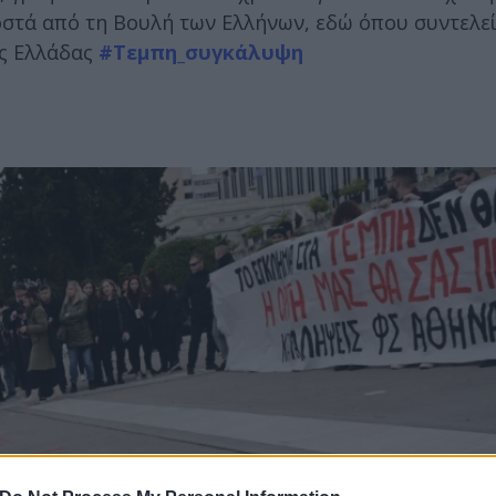
στά από τη Βουλή των Ελλήνων, εδώ όπου συντελεί
ης Ελλάδας
#Τεμπη_συγκάλυψη