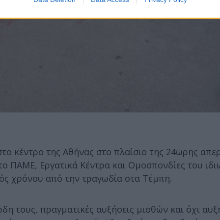
το κέντρο της Αθήνας στο πλαίσιο της 24ωρης απε
το ΠΑΜΕ, Εργατικά Κέντρα και Ομοσπονδίες του ιδι
ός χρόνου από την τραγωδία στα Τέμπη.
δη τους, πραγματικές αυξήσεις μισθών και όχι αυξ