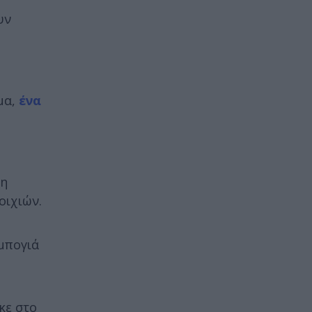
υν
μα,
ένα
νη
οιχιών.
μπογιά
κε στο