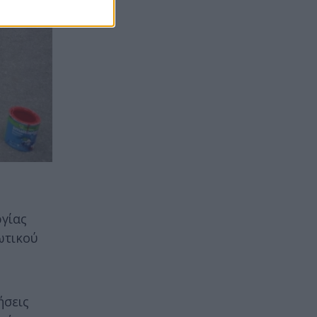
ργίας
ωτικού
ήσεις