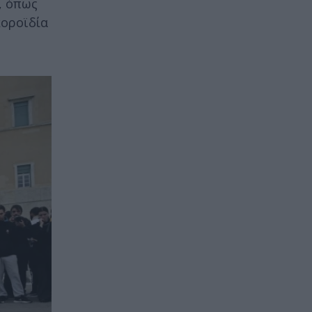
, όπως
κοροϊδία