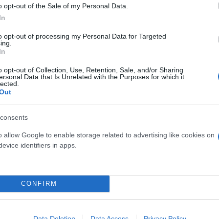
o opt-out of the Sale of my Personal Data.
In
to opt-out of processing my Personal Data for Targeted
ing.
In
o opt-out of Collection, Use, Retention, Sale, and/or Sharing
ersonal Data that Is Unrelated with the Purposes for which it
lected.
Out
consents
o allow Google to enable storage related to advertising like cookies on
evice identifiers in apps.
CONFIRM
Data Deletion
Data Access
Privacy Policy