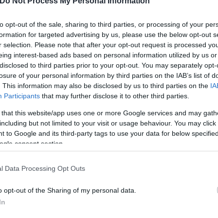
Do Not Process My Personal Information
to opt-out of the sale, sharing to third parties, or processing of your per
formation for targeted advertising by us, please use the below opt-out s
r selection. Please note that after your opt-out request is processed y
eing interest-based ads based on personal information utilized by us or
disclosed to third parties prior to your opt-out. You may separately opt-
losure of your personal information by third parties on the IAB’s list of
. This information may also be disclosed by us to third parties on the
IA
Participants
that may further disclose it to other third parties.
 that this website/app uses one or more Google services and may gath
including but not limited to your visit or usage behaviour. You may click 
 to Google and its third-party tags to use your data for below specifi
ogle consent section.
l Data Processing Opt Outs
o opt-out of the Sharing of my personal data.
In
δυστύχημα και δεν πρόκειται να ξεχαστούν ποτέ.