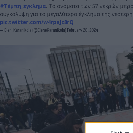
#Τέμπη_έγκλημα
. Τα ονόματα των 57 νεκρών μπρο
συγκάλυψη για το μεγαλύτερο έγκλημα της νεότερ
pic.twitter.com/w4rpaJz8rQ
— Eleni.Karanikola (@EleneKaranikola)
February 28, 2024