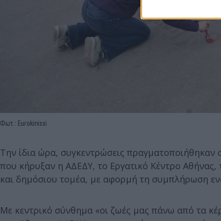
Φωτ.: Eurokinissi
Την ίδια ώρα, συγκεντρώσεις πραγματοποιήθηκαν σ
που κήρυξαν η ΑΔΕΔΥ, το Εργατικό Κέντρο Αθήνας, 
και δημόσιου τομέα, με αφορμή τη συμπλήρωση εν
Με κεντρικό σύνθημα «οι ζωές μας πάνω από τα κέρ