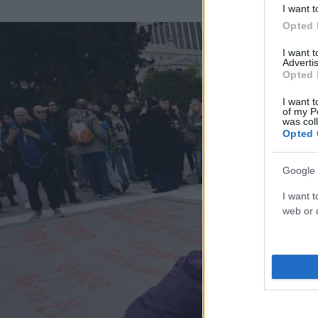
I want t
Opted 
I want 
Advertis
Opted 
I want t
of my P
was col
Opted 
Google 
I want t
web or d