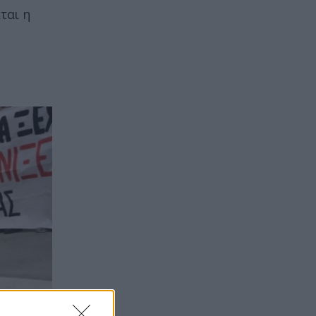
ται η