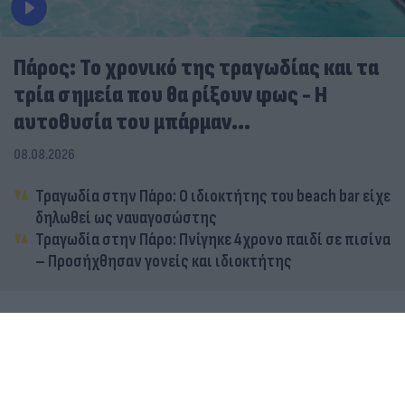
Πάρος: Το χρονικό της τραγωδίας και τα
τρία σημεία που θα ρίξουν φως - Η
αυτοθυσία του μπάρμαν...
08.08.2026
Τραγωδία στην Πάρο: Ο ιδιοκτήτης του beach bar είχε
δηλωθεί ως ναυαγοσώστης
Τραγωδία στην Πάρο: Πνίγηκε 4χρονο παιδί σε πισίνα
– Προσήχθησαν γονείς και ιδιοκτήτης