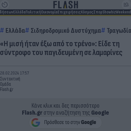
ιδήσεων
Ελλάδα
Πολιτική
Οικονομία
Επιχειρήσεις
Κόσμος
Σπορ
Showbiz
Weekend
Ελλάδα
Σιδηροδρομικό Δυστύχημα
Τραγωδία
«Η μισή ήταν έξω από το τρένο»: Είδε τη
σύντροφο του παγιδευμένη σε λαμαρίνες
28.02.2024 17:57
Συντακτική
Ομάδα
Flash.gr
Κάνε κλικ και δες περισσότερο
Flash.gr
στην αναζήτηση της
Google