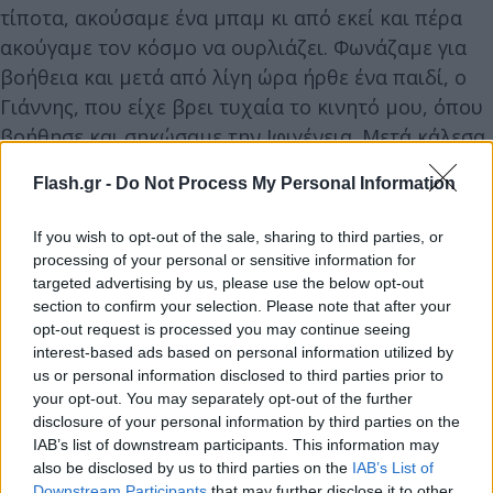
τίποτα, ακούσαμε ένα μπαμ κι από εκεί και πέρα
ακούγαμε τον κόσμο να ουρλιάζει. Φωνάζαμε για
βοήθεια και μετά από λίγη ώρα ήρθε ένα παιδί, ο
Γιάννης, που είχε βρει τυχαία το κινητό μου, όπου
βοήθησε και σηκώσαμε την Ιφιγένεια. Μετά κάλεσα
τον πατέρα μου για να του πω τι συνέβη».
Flash.gr -
Do Not Process My Personal Information
Στην συνέχεια ο σύντροφος της Ιφιγένειας, μετά το
If you wish to opt-out of the sale, sharing to third parties, or
τηλεφώνημα που είχε με τον πατέρα του,
processing of your personal or sensitive information for
targeted advertising by us, please use the below opt-out
προσπάθησε να γυρίσει ξανά στο σημείο που ήταν
section to confirm your selection. Please note that after your
η σύντροφός του, αλλά δεν του επετράπη καθώς
opt-out request is processed you may continue seeing
ήταν και ο ίδιος τραυματισμένος.
interest-based ads based on personal information utilized by
us or personal information disclosed to third parties prior to
your opt-out. You may separately opt-out of the further
disclosure of your personal information by third parties on the
IAB’s list of downstream participants. This information may
also be disclosed by us to third parties on the
IAB’s List of
Downstream Participants
that may further disclose it to other