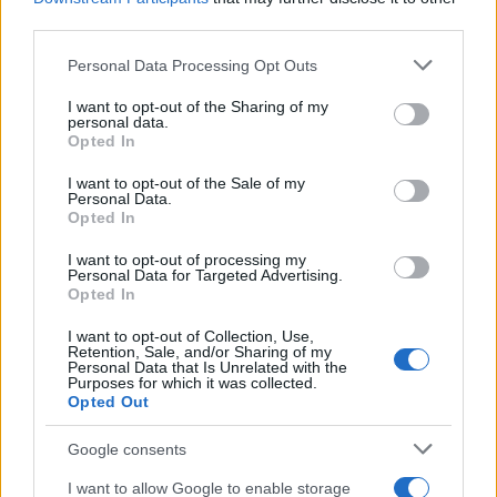
third parties.
Please note that this website/app uses one or more Google
Personal Data Processing Opt Outs
services and may gather and store information including but
not limited to your visit or usage behaviour. You may click to
I want to opt-out of the Sharing of my
personal data.
grant or deny consent to Google and its third-party tags to
Opted In
use your data for below specified purposes in below Google
consent section.
I want to opt-out of the Sale of my
Personal Data.
Opted In
I want to opt-out of processing my
Personal Data for Targeted Advertising.
Opted In
I want to opt-out of Collection, Use,
Retention, Sale, and/or Sharing of my
Personal Data that Is Unrelated with the
Purposes for which it was collected.
Opted Out
Google consents
I want to allow Google to enable storage