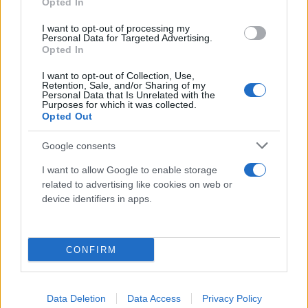
Opted In
Η διαδικασία έχει ως ακολούθως:
I want to opt-out of processing my
Personal Data for Targeted Advertising.
Opted In
• Μπαίνετε στην εφαρμογή ΤΑΧΙSnet, πατώντας το
I want to opt-out of Collection, Use,
link που ακολουθεί μετά τις οδηγίες.
Retention, Sale, and/or Sharing of my
Personal Data that Is Unrelated with the
Purposes for which it was collected.
Opted Out
• Δίνετε τον ΑΜΚΑ και δηλώνετε ότι συναινείτε
στην επεξεργασία των στοιχείων που απαιτούνται.
Google consents
Προσοχή! Οι έγγαμοι και οι εν διαστάσει θα πρέπει
I want to allow Google to enable storage
να εισαγάγουν τον ΑΦΜ και τον αντίστοιχο ΑΜΚΑ.
related to advertising like cookies on web or
device identifiers in apps.
• Πρέπει να συμπληρώσετε με προσοχή τα στοιχεία
ταυτότητας, διεύθυνσης και επικοινωνίας, καθώς
CONFIRM
και τον ΙΒΑΝ του τραπεζικού λογαριασμού σας.
• Αν κάποιο από τα τέκνα δεν πρέπει να
Data Deletion
Data Access
Privacy Policy