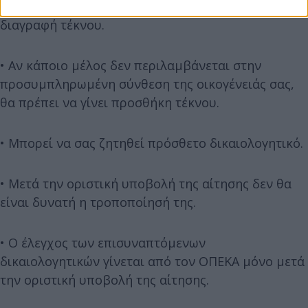
συμμετάσχει στην αίτηση, θα πρέπει να κάνετε
διαγραφή τέκνου.
• Αν κάποιο μέλος δεν περιλαμβάνεται στην
προσυμπληρωμένη σύνθεση της οικογένειάς σας,
θα πρέπει να γίνει προσθήκη τέκνου.
• Μπορεί να σας ζητηθεί πρόσθετο δικαιολογητικό.
• Μετά την οριστική υποβολή της αίτησης δεν θα
είναι δυνατή η τροποποίησή της.
• Ο έλεγχος των επισυναπτόμενων
δικαιολογητικών γίνεται από τον ΟΠΕΚΑ μόνο μετά
την οριστική υποβολή της αίτησης.