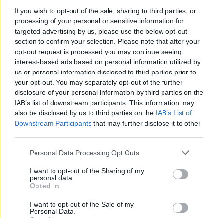
If you wish to opt-out of the sale, sharing to third parties, or
processing of your personal or sensitive information for
targeted advertising by us, please use the below opt-out
section to confirm your selection. Please note that after your
opt-out request is processed you may continue seeing
interest-based ads based on personal information utilized by
us or personal information disclosed to third parties prior to
your opt-out. You may separately opt-out of the further
disclosure of your personal information by third parties on the
IAB’s list of downstream participants. This information may
also be disclosed by us to third parties on the
IAB’s List of
Downstream Participants
that may further disclose it to other
Πώς υπολογίζεται
third parties.
Σύμφωνα με τον νόμο, το επίδομα παιδιών
Please note that this website/app uses one or more Google
Personal Data Processing Opt Outs
services and may gather and store information including but
υπολογίζεται αναλόγως των εξαρτώμενων τέκνων
not limited to your visit or usage behaviour. You may click to
I want to opt-out of the Sharing of my
που έχουν δηλωθεί στο Α21 το 2022 και σύμφωνα
personal data.
grant or deny consent to Google and its third-party tags to
Opted In
με την τελευταία εκκαθαρισμένη φορολογική
use your data for below specified purposes in below Google
consent section.
δήλωση.
I want to opt-out of the Sale of my
Personal Data.