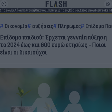
ιδήσεων
Ελλάδα
Πολιτική
Οικονομία
Επιχειρήσεις
Κόσμος
Σπορ
Showbiz
Weekend
Οικονομία
αυξήσεις
Πληρωμές
Επίδομα Πα
Επίδομα παιδιού: Έρχεται γενναία αύξηση
το 2024 έως και 600 ευρώ ετησίως - Ποιοι
είναι οι δικαιούχοι