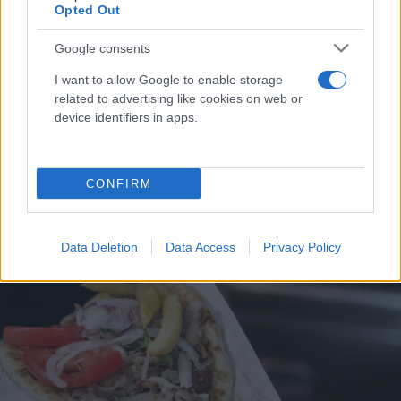
Opted Out
Google consents
I want to allow Google to enable storage
related to advertising like cookies on web or
device identifiers in apps.
Μαρινάκης: Σε τρεις δόσεις οι αυξήσεις 12% στα
διόδια - Το χρονοδιάγραμμα
CONFIRM
Συντακτική
01.12.2023 14:06
Ομάδα
Flash.gr
Data Deletion
Data Access
Privacy Policy