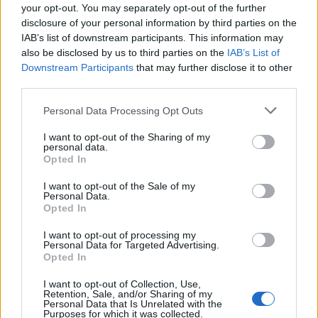
your opt-out. You may separately opt-out of the further
disclosure of your personal information by third parties on the
IAB’s list of downstream participants. This information may
also be disclosed by us to third parties on the
IAB’s List of
Downstream Participants
that may further disclose it to other
third parties.
Please note that this website/app uses one or more Google
Personal Data Processing Opt Outs
services and may gather and store information including but
not limited to your visit or usage behaviour. You may click to
I want to opt-out of the Sharing of my
personal data.
grant or deny consent to Google and its third-party tags to
Opted In
use your data for below specified purposes in below Google
Συντάξεις: Ποιοι θα δουν αυξήσεις και πόσο -
consent section.
I want to opt-out of the Sale of my
Πότε πληρώνονται οι συνταξιούχοι
Personal Data.
Opted In
Θεόδωρος
04.12.2023 17:04
Βγενής
I want to opt-out of processing my
Personal Data for Targeted Advertising.
Opted In
I want to opt-out of Collection, Use,
Retention, Sale, and/or Sharing of my
Personal Data that Is Unrelated with the
Purposes for which it was collected.