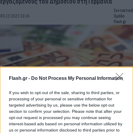
εργαζόμενους του Δημοσίου στη Γερμανία
Συντακτική
09.12.2023 18:24
Ομάδα
Flash.gr
Flash.gr -
Do Not Process My Personal Information
If you wish to opt-out of the sale, sharing to third parties, or
processing of your personal or sensitive information for
Πότε πληρώνονται αυξήσεις σε συντάξεις και
targeted advertising by us, please use the below opt-out
επιδόματα από τον ΕΦΚΑ
section to confirm your selection. Please note that after your
opt-out request is processed you may continue seeing
Θεόδωρος
08.12.2023 08:40
interest-based ads based on personal information utilized by
Βγενής
us or personal information disclosed to third parties prior to