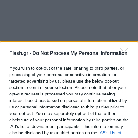
Flash.gr -
Do Not Process My Personal Information
If you wish to opt-out of the sale, sharing to third parties, or
processing of your personal or sensitive information for
targeted advertising by us, please use the below opt-out
section to confirm your selection. Please note that after your
Έτσι η πληρωμή της πλειονότητας των επιδομάτων
opt-out request is processed you may continue seeing
του ΟΠΕΚΑ και του ΟΑΕΔ θα γίνεται με
interest-based ads based on personal information utilized by
προπληρωμένες κάρτες. Σήμερα μόνο το Ελάχιστο
us or personal information disclosed to third parties prior to
your opt-out. You may separately opt-out of the further
Εγγυημένο Εισόδημα (πρώην ΚΕΑ) πληρώνεται κατά
disclosure of your personal information by third parties on the
το ήμισυ μέσω κάρτας. Τα υπόλοιπα επιδόματα του
IAB’s list of downstream participants. This information may
ΟΠΕΚΑ και τα επιδόματα ανεργίας πληρώνονται
also be disclosed by us to third parties on the
IAB’s List of