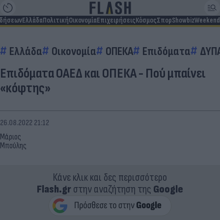
ιδήσεων
Ελλάδα
Πολιτική
Οικονομία
Επιχειρήσεις
Κόσμος
Σπορ
Showbiz
Weekend
Ελλάδα
Οικονομία
ΟΠΕΚΑ
Επιδόματα
ΔΥΠ
Επιδόματα ΟΑΕΔ και ΟΠΕΚΑ - Πού μπαίνει
«κόφτης»
26.08.2022 21:12
Μάριος
Μπούλης
Κάνε κλικ και δες περισσότερο
Flash.gr
στην αναζήτηση της
Google