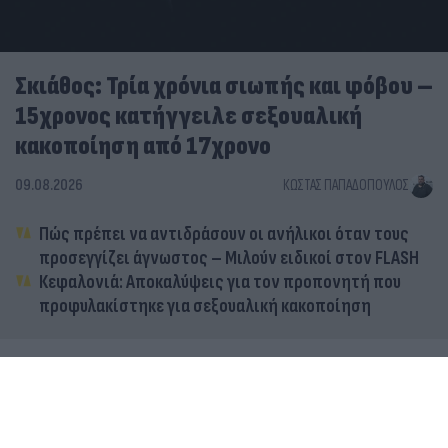
Σκιάθος: Τρία χρόνια σιωπής και φόβου –
15χρονος κατήγγειλε σεξουαλική
κακοποίηση από 17χρονο
09.08.2026
ΚΏΣΤΑΣ ΠΑΠΑΔΌΠΟΥΛΟΣ
Πώς πρέπει να αντιδράσουν οι ανήλικοι όταν τους
προσεγγίζει άγνωστος – Μιλούν ειδικοί στον FLASH
Κεφαλονιά: Αποκαλύψεις για τον προπονητή που
προφυλακίστηκε για σεξουαλική κακοποίηση