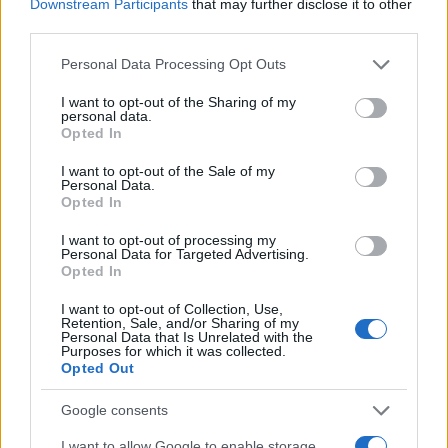
μέσω κατάθεσης σε λογαριασμό του δικαιούχου.
Downstream Participants
that may further disclose it to other
third parties.
Please note that this website/app uses one or more Google
Ποιες αλλαγές έρχονται στα επιδόματα
Personal Data Processing Opt Outs
services and may gather and store information including but
not limited to your visit or usage behaviour. You may click to
I want to opt-out of the Sharing of my
personal data.
Προπληρωμένες κάρτες και για τα
grant or deny consent to Google and its third-party tags to
Opted In
σημαντικά προνοιακά επιδόματα του
use your data for below specified purposes in below Google
consent section.
ΟΠΕΚΑ, όπως το επίδομα παιδιού και το
I want to opt-out of the Sale of my
Personal Data.
επίδομα γέννας,
Opted In
Πληρωμή με κάρτες για τα βασικά
I want to opt-out of processing my
Personal Data for Targeted Advertising.
επιδόματα ανεργίας ΟΑΕΔ
Opted In
Όρια ανάληψης μετρητών για τις
I want to opt-out of Collection, Use,
Retention, Sale, and/or Sharing of my
προπληρωμένες κάρτες. Το ποσό πέραν του
Personal Data that Is Unrelated with the
ορίου θα μπορεί να δαπανάται μόνο με
Purposes for which it was collected.
Opted Out
ηλεκτρονικές πληρωμές, δηλαδή με αγορές
μέσω POS, μέσω e-banking κ.α.
Google consents
Κίνητρα για τη χρήση των προπληρωμένων
I want to allow Google to enable storage