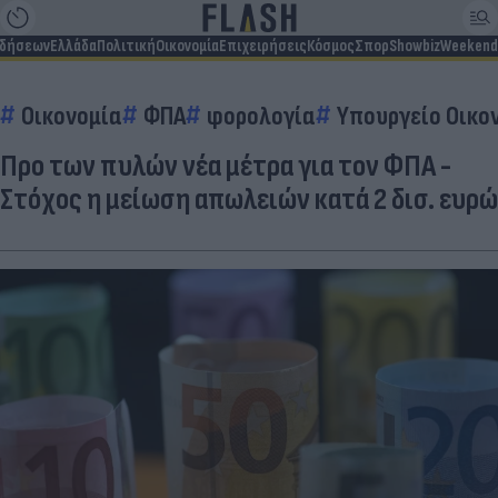
ιδήσεων
Ελλάδα
Πολιτική
Οικονομία
Επιχειρήσεις
Κόσμος
Σπορ
Showbiz
Weekend
Οικονομία
ΦΠΑ
φορολογία
Υπουργείο Οικο
Προ των πυλών νέα μέτρα για τον ΦΠΑ -
Στόχος η μείωση απωλειών κατά 2 δισ. ευρώ