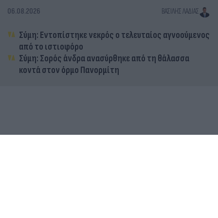
06.08.2026
ΒΑΣΊΛΗΣ ΛΑΔΙΆΣ
Σύμη: Εντοπίστηκε νεκρός ο τελευταίος αγνοούμενος
από το ιστιοφόρο
Σύμη: Σορός άνδρα ανασύρθηκε από τη θάλασσα
κοντά στον όρμο Πανορμίτη