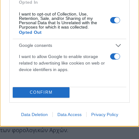
Opted In
I want to opt-out of Collection, Use,
Retention, Sale, and/or Sharing of my
Personal Data that Is Unrelated with the
Purposes for which it was collected.
Opted Out
Google consents
I want to allow Google to enable storage
related to advertising like cookies on web or
device identifiers in apps.
- Υποχρεωτική χρήση των ηλεκτρονικών
CONFIRM
τιμολογίων, έτσι ώστε οι συναλλαγές να
διασταυρώνονται και να επαληθεύονται σε
πραγματικό χρόνο. Παράλληλα αυξάνονται,
Data Deletion
Data Access
Privacy Policy
αυτοματοποιούνται και ψηφιοποιούνται οι έλεγχοι
των φορολογικών Αρχών.