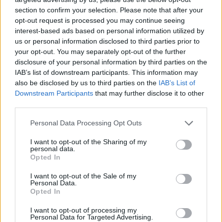
- Ολοκλήρωση διασύνδεσης
450.000 ταμειακών
section to confirm your selection. Please note that after your
μηχανών με τα POS
τους πρώτους μήνες του 2024.
opt-out request is processed you may continue seeing
interest-based ads based on personal information utilized by
us or personal information disclosed to third parties prior to
your opt-out. You may separately opt-out of the further
disclosure of your personal information by third parties on the
IAB’s list of downstream participants. This information may
also be disclosed by us to third parties on the
IAB’s List of
Downstream Participants
that may further disclose it to other
third parties.
Please note that this website/app uses one or more Google
Personal Data Processing Opt Outs
services and may gather and store information including but
not limited to your visit or usage behaviour. You may click to
I want to opt-out of the Sharing of my
personal data.
grant or deny consent to Google and its third-party tags to
Opted In
use your data for below specified purposes in below Google
consent section.
I want to opt-out of the Sale of my
Personal Data.
Opted In
I want to opt-out of processing my
Personal Data for Targeted Advertising.