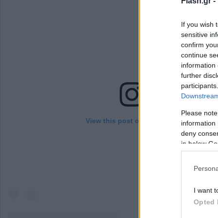
Flash.gr -
If you wish 
sensitive in
confirm you
continue se
information 
further disc
participants
Downstream 
Please note
View this post on Instagram
information 
deny consent
in below Go
Persona
I want t
Opted 