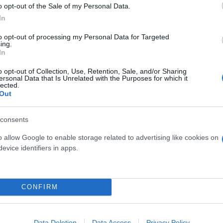
o opt-out of the Sale of my Personal Data.
In
to opt-out of processing my Personal Data for Targeted
ing.
In
τήματος επισκέφθηκε και ο πρόεδρος της
ΕΠΟ
,
Μά
o opt-out of Collection, Use, Retention, Sale, and/or Sharing
ersonal Data that Is Unrelated with the Purposes for which it
υς -μπόνους». Εκείνος δεν μπορούσε να αντισταθεί
lected.
Out
 ανακοίνωσε ότι θα λάβουν πριμ ύψους ενός εκατομ
consents
o allow Google to enable storage related to advertising like cookies on
προπονητή άρχισε να τον αποθεώνει τραγουδώντας 
evice identifiers in apps.
CONFIRM
Data Deletion
Data Access
Privacy Policy