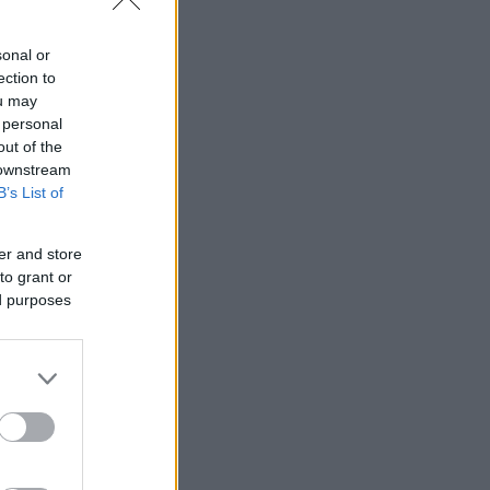
sonal or
ection to
ou may
 personal
out of the
 downstream
B’s List of
er and store
to grant or
ed purposes