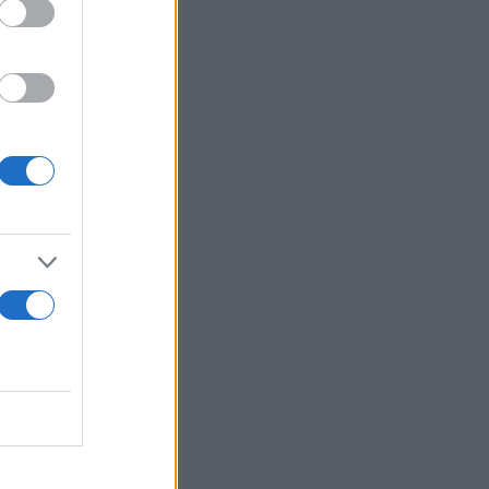
κης
 στους
μυρίου, το
το σύνθημα