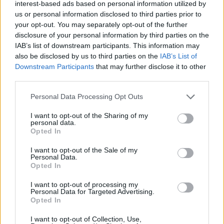
Πόλεμο, καθώς ετοιμάζεται να αλλάξει το
interest-based ads based on personal information utilized by
us or personal information disclosed to third parties prior to
διοικητικό καθεστώς του και μαζί με τα τέσσερα
your opt-out. You may separately opt-out of the further
μεγαλύτερα και ιστορικότερα μουσεία μας, τα
disclosure of your personal information by third parties on the
Αρχαιολογικά Μουσεία της Θεσσαλονίκης και του
IAB’s list of downstream participants. This information may
also be disclosed by us to third parties on the
IAB’s List of
Ηρακλείου, το Βυζαντινό Μουσείο και το Μουσείο
Downstream Participants
that may further disclose it to other
Βυζαντινού Πολιτισμού, να ενταχθεί στη σφαίρα
third parties.
του ευρύτερου δημόσιου τομέα.
Please note that this website/app uses one or more Google
Personal Data Processing Opt Outs
services and may gather and store information including but
not limited to your visit or usage behaviour. You may click to
I want to opt-out of the Sharing of my
personal data.
grant or deny consent to Google and its third-party tags to
Opted In
use your data for below specified purposes in below Google
Τί λένε από την πλευρά τους οι αρχαιολόγοι;
consent section.
I want to opt-out of the Sale of my
Κατηγορούν την πολιτική ηγεσία ότι απεχθάνεται
Personal Data.
Opted In
την ανεξαρτησία των ελληνικών Μουσείων ως
Ειδικές Περιφερειακές Υπηρεσίες του Υπουργείου
I want to opt-out of processing my
Personal Data for Targeted Advertising.
μακριά από από τους εξωυπηρεσιακούς
Opted In
παράγοντες, εκλεκτούς, φίλους και αρεστούς του/
I want to opt-out of Collection, Use,