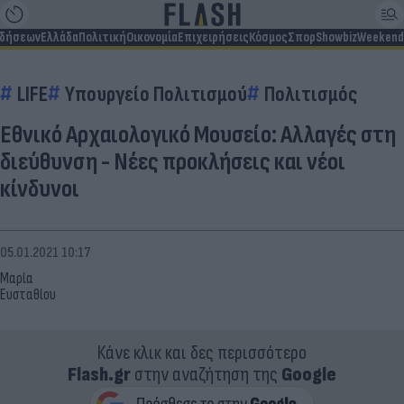
ιδήσεων
Ελλάδα
Πολιτική
Οικονομία
Επιχειρήσεις
Κόσμος
Σπορ
Showbiz
Weekend
LIFE
Υπουργείο Πολιτισμού
Πολιτισμός
Εθνικό Αρχαιολογικό Μουσείο: Αλλαγές στη
διεύθυνση - Νέες προκλήσεις και νέοι
κίνδυνοι
05.01.2021 10:17
Μαρία
Ευσταθίου
Κάνε κλικ και δες περισσότερο
Flash.gr
στην αναζήτηση της
Google