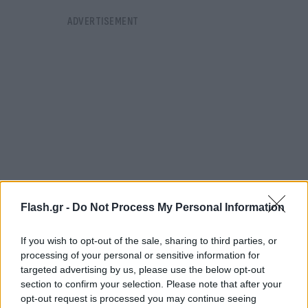
Flash.gr -
Do Not Process My Personal Information
If you wish to opt-out of the sale, sharing to third parties, or
processing of your personal or sensitive information for
Δηλαδή σε μια εποχή που το Εθνικό Αρχαιολογικό
targeted advertising by us, please use the below opt-out
Μουσείο βρίσκεται ίσως στην πιο επικίνδυνη
section to confirm your selection. Please note that after your
πρόκληση της ιστορίας του μετά τον Β' Παγκόσμιο
opt-out request is processed you may continue seeing