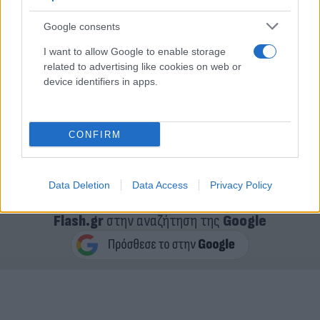
Google consents
I want to allow Google to enable storage
related to advertising like cookies on web or
device identifiers in apps.
18:50
Αυστρία - Βόρεια Μακεδονία (ΑΝΤ1)
CONFIRM
21:50
Ολλανδία - Ουκρανία (ΑΝΤ1)
Data Deletion
Data Access
Privacy Policy
Κάνε κλικ και δες περισσότερο
Flash.gr
στην αναζήτηση της
Google