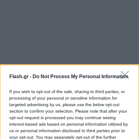
Flash.gr -
Do Not Process My Personal Information
If you wish to opt-out of the sale, sharing to third parties, or
Το πρόγραμμα
processing of your personal or sensitive information for
targeted advertising by us, please use the below opt-out
15:50
section to confirm your selection. Please note that after your
Αγγλία - Κροατία (ΑΝΤ1)
opt-out request is processed you may continue seeing
interest-based ads based on personal information utilized by
us or personal information disclosed to third parties prior to
your opt-out. You may separately opt-out of the further