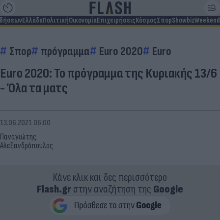
ιδήσεων
Ελλάδα
Πολιτική
Οικονομία
Επιχειρήσεις
Κόσμος
Σπορ
Showbiz
Weekend
Σπορ
πρόγραμμα
Euro 2020
Euro
Euro 2020: Το πρόγραμμα της Κυριακής 13/6
- Όλα τα ματς
13.06.2021 06:00
Παναγιώτης
Αλεξανδρόπουλος
Κάνε κλικ και δες περισσότερο
Flash.gr
στην αναζήτηση της
Google