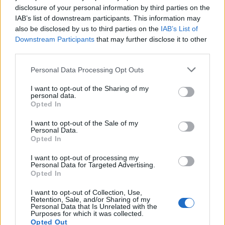
disclosure of your personal information by third parties on the
IAB’s list of downstream participants. This information may
also be disclosed by us to third parties on the
IAB’s List of
Downstream Participants
that may further disclose it to other
third parties.
Please note that this website/app uses one or more Google
Personal Data Processing Opt Outs
services and may gather and store information including but
not limited to your visit or usage behaviour. You may click to
I want to opt-out of the Sharing of my
personal data.
grant or deny consent to Google and its third-party tags to
Opted In
use your data for below specified purposes in below Google
consent section.
I want to opt-out of the Sale of my
Personal Data.
Opted In
I want to opt-out of processing my
Personal Data for Targeted Advertising.
Opted In
I want to opt-out of Collection, Use,
Retention, Sale, and/or Sharing of my
Personal Data that Is Unrelated with the
Purposes for which it was collected.
Opted Out