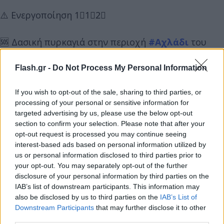
⚠️ Ενεργοποίηση 1⃣1⃣2⃣
🆘 Δασική πυρκαγιά στην περιοχή
#Αχλάδι
του
Δήμου
#Στυλίδας
της Περιφερειακής Ενότητας
#Φθιώτιδας
Flash.gr -
Do Not Process My Personal Information
If you wish to opt-out of the sale, sharing to third parties, or
‼️ Παραμείνετε σε ετοιμότητα και ακολουθείτε τις
processing of your personal or sensitive information for
οδηγίες των Αρχών
targeted advertising by us, please use the below opt-out
section to confirm your selection. Please note that after your
opt-out request is processed you may continue seeing
ℹ️
https://t.co/kexUnlnGMV
@pyrosvestiki
interest-based ads based on personal information utilized by
@hellenicpolice
us or personal information disclosed to third parties prior to
— 112 Greece (@112Greece)
June 30, 2025
your opt-out. You may separately opt-out of the further
disclosure of your personal information by third parties on the
IAB’s list of downstream participants. This information may
Για την κατάσβεση της φωτιάς επιχειρούν 55
also be disclosed by us to third parties on the
IAB’s List of
πυροσβέστες με τρεις ομάδες πεζοπόρων της 4ης
Downstream Participants
that may further disclose it to other
ΕΜΟΔΕ, 17 οχήματα, επτά αεροσκάφη και ένα
third parties.