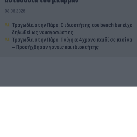
αυτοθυσία του μπάρμαν
08.08.2026
Τραγωδία στην Πάρο: Ο ιδιοκτήτης του beach bar είχε
δηλωθεί ως ναυαγοσώστης
Τραγωδία στην Πάρο: Πνίγηκε 4χρονο παιδί σε πισίνα
– Προσήχθησαν γονείς και ιδιοκτήτης