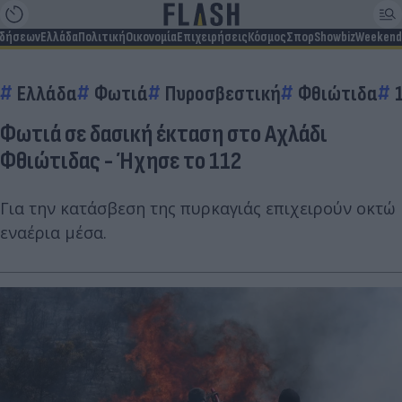
ιδήσεων
Ελλάδα
Πολιτική
Οικονομία
Επιχειρήσεις
Κόσμος
Σπορ
Showbiz
Weekend
Ελλάδα
Φωτιά
Πυροσβεστική
Φθιώτιδα
Φωτιά σε δασική έκταση στο Αχλάδι
Φθιώτιδας - Ήχησε το 112
Για την κατάσβεση της πυρκαγιάς επιχειρούν οκτώ
εναέρια μέσα.