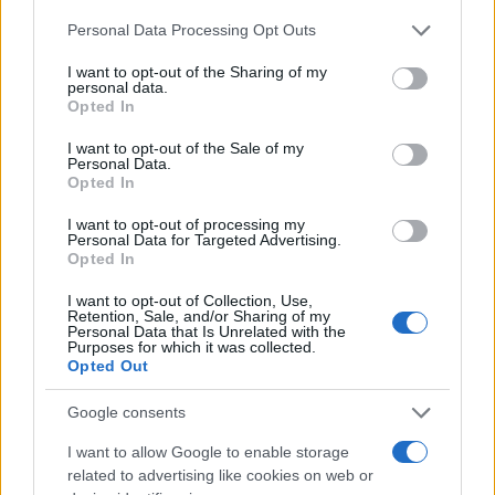
ελικόπτερο.
Please note that this website/app uses one or more Google
Personal Data Processing Opt Outs
services and may gather and store information including but
not limited to your visit or usage behaviour. You may click to
I want to opt-out of the Sharing of my
Συνδρομή παρέχουν μηχάνημα έργου και
personal data.
grant or deny consent to Google and its third-party tags to
Opted In
υδροφόρες ΟΤΑ.
use your data for below specified purposes in below Google
consent section.
I want to opt-out of the Sale of my
Personal Data.
Opted In
I want to opt-out of processing my
Personal Data for Targeted Advertising.
Opted In
I want to opt-out of Collection, Use,
Retention, Sale, and/or Sharing of my
Personal Data that Is Unrelated with the
Purposes for which it was collected.
Opted Out
Google consents
I want to allow Google to enable storage
related to advertising like cookies on web or