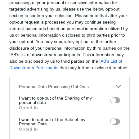
processing of your personal or sensitive information for
targeted advertising by us, please use the below opt-out
section to confirm your selection. Please note that after your
opt-out request is processed you may continue seeing
interest-based ads based on personal information utilized by
us or personal information disclosed to third parties prior to
your opt-out. You may separately opt-out of the further
Επιπλέον, κατά την παραμονή των στελεχών της
disclosure of your personal information by third parties on the
Τράπεζας στο χώρο της επιχείρησης, παρέχονται
IAB’s list of downstream participants. This information may
also be disclosed by us to third parties on the
IAB’s List of
δυνατότητες του «Mobility» στους υπαλλήλους της
Downstream Participants
that may further disclose it to other
επιχείρησης, μεταξύ των οποίων έναρξη Βασικής
third parties.
Τραπεζικής Σχέσης με την Eurobank, για νέο &
Please note that this website/app uses one or more Google
Personal Data Processing Opt Outs
υφιστάμενο πελάτη (λογαριασμός, χρεωστική
services and may gather and store information including but
κάρτα, eBanking και EuroPhone pin), διάθεση
not limited to your visit or usage behaviour. You may click to
I want to opt-out of the Sharing of my
personal data.
καταναλωτικών δανείων, πιστωτικών καρτών και
grant or deny consent to Google and its third-party tags to
Opted In
use your data for below specified purposes in below Google
επιλεγμένων ασφαλιστικών προϊόντων και παροχή
consent section.
I want to opt-out of the Sale of my
πλήρους ενημέρωσης του πελάτη, για θέματα που
Personal Data.
Opted In
αφορούν στο πλαίσιο της τραπεζικής του σχέσης