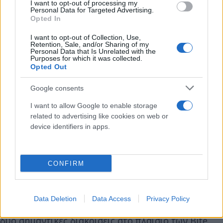
με την Eurobank.
I want to opt-out of processing my
Personal Data for Targeted Advertising.
Opted In
Για την υλοποίηση του «Mobility», που δρα
I want to opt-out of Collection, Use,
συμπληρωματικά με την αναβάθμιση όλων των
Retention, Sale, and/or Sharing of my
Personal Data that Is Unrelated with the
καταστημάτων της Τράπεζας, αλλά και με την
Purposes for which it was collected.
Opted Out
ανάπτυξη όλων των ψηφιακών δικτύων,
υιοθετήθηκαν οι βέλτιστες πρακτικές, με
Google consents
αναβαθμισμένα πρωτόκολλα ασφαλείας που
I want to allow Google to enable storage
διέπουν, συνολικά, τον Ψηφιακό Μετασχηματισμό
related to advertising like cookies on web or
του Ομίλου Eurobank. Σημειώνεται ότι, στο
device identifiers in apps.
πλαίσιο του «Mobility» όλες οι συναλλαγές
εκτελούνται ηλεκτρονικά, με αποτέλεσμα να
μειώνεται δραστικά το περιβαλλοντολογικό
CONFIRM
αποτύπωμα.
Data Deletion
Data Access
Privacy Policy
Για το «Mobility» η Eurobank απέσπασε πρόσφατα
δύο σημαντικές διακρίσεις στο πλαίσιο των Bite