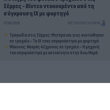
Σέρρες - Βίντεο ντοκουμέντο από τη
σύγκρουση ΙΧ με φορτηγό
07.08.2026
ΧΡΙΣΤΌΔΟΥΛΟΣ ΣΚΟΎΝΤΑΣ
Τραγωδία στις Σέρρες: Μητέρα και γιος σκοτώθηκαν
σε τροχαίο - Το ΙΧ τους συγκρούστηκε με φορτηγό
Μύκονος: Νεκρός 42χρονος σε τροχαίο - Η μηχανή
του συγκρούστηκε με αυτοκίνητο στην Άνω Μερά