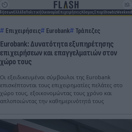
ιδήσεων
Ελλάδα
Πολιτική
Οικονομία
Επιχειρήσεις
Κόσμος
Σπορ
Showbiz
Weekend
Επιχειρήσεις
Eurobank
Τράπεζες
Eurobank: Δυνατότητα εξυπηρέτησης
επιχειρήσεων και επαγγελματιών στον
χώρο τους
Oι εξειδικευμένοι σύμβουλοι της Eurobank
επισκέπτονται τους επιχειρηματίες πελάτες στο
χώρο τους, εξοικονομώντας τους χρόνο και
απλοποιώντας την καθημερινότητά τους