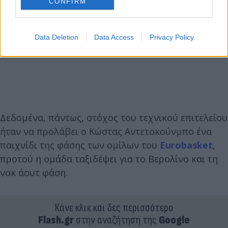
CONFIRM
Data Deletion
Data Access
Privacy Policy
Δεδομένα, πάντως, στόχος του τεχνικού επιτελείου
ήταν να προλάβει ο Κώστας Αντετοκούνμπο ένα
παιχνίδι της φάσης των ομίλων του
Eurobasket
,
προτού η ομάδα ταξιδέψει για το Βερολίνο και τη
νοκ άουτ φάση.
Κάνε κλικ και δες περισσότερο
Flash.gr
στην αναζήτηση της
Google