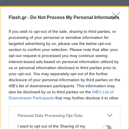
Flash.gr -
Do Not Process My Personal Information
If you wish to opt-out of the sale, sharing to third parties, or
processing of your personal or sensitive information for
targeted advertising by us, please use the below opt-out
section to confirm your selection. Please note that after your
Αντίθετα, εκτός θα παραμείνει για τέταρτο
opt-out request is processed you may continue seeing
interest-based ads based on personal information utilized by
συνεχόμενο παιχνίδι ο αδερφός του, Κώστας
us or personal information disclosed to third parties prior to
Αντετοκούνμπο, ο οποίος δεν έχει ξεπεράσει
your opt-out. You may separately opt-out of the further
πλήρως ακόμα το πρόβλημα τραυματισμού που
disclosure of your personal information by third parties on the
τον ταλαιπωρεί. Ο 25χρονος σέντερ της
IAB’s list of downstream participants. This information may
also be disclosed by us to third parties on the
IAB’s List of
«γαλανόλευκης» θα κάνει ατομικό πρόγραμμα στο
Downstream Participants
that may further disclose it to other
ρεπό της Εθνικής την Τετάρτη (7/9) προκειμένου
third parties.
δοκιμάσει ξανά το πόδι του και εφόσον είναι καλά,
Please note that this website/app uses one or more Google
Personal Data Processing Opt Outs
τότε θα αγωνιστεί απέναντι στην Εσθονία, στο
services and may gather and store information including but
τελευταίο ματς της φάσης των Ομίλων (8/9).
not limited to your visit or usage behaviour. You may click to
I want to opt-out of the Sharing of my