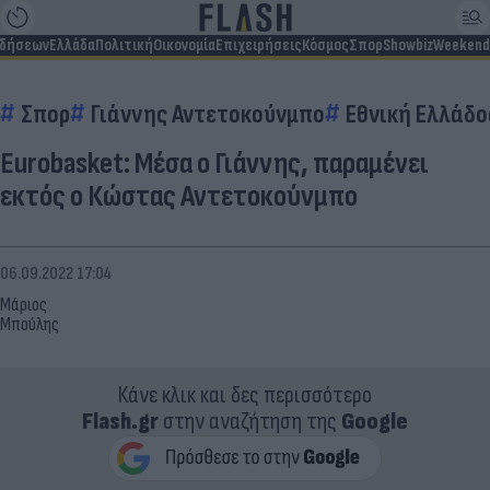
ιδήσεων
Ελλάδα
Πολιτική
Οικονομία
Επιχειρήσεις
Κόσμος
Σπορ
Showbiz
Weekend
Σπορ
Γιάννης Αντετοκούνμπο
Εθνική Ελλάδο
Eurobasket: Μέσα ο Γιάννης, παραμένει
εκτός ο Κώστας Αντετοκούνμπο
06.09.2022 17:04
Μάριος
Μπούλης
Κάνε κλικ και δες περισσότερο
Flash.gr
στην αναζήτηση της
Google