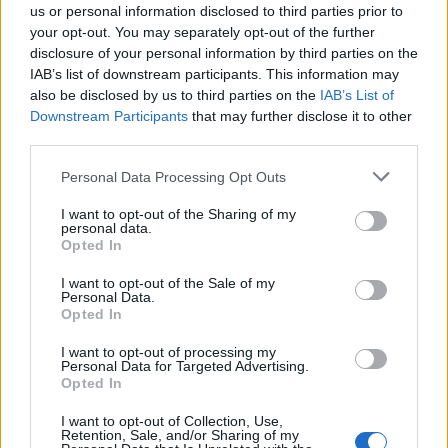
Την επιτυχία της σειρά δεν την διαχειρίστηκε
us or personal information disclosed to third parties prior to
εύκολα όπως παραδέχεται: «Μου ήρθε απότομα η
your opt-out. You may separately opt-out of the further
αναγνωρισιμότητα. Έλεγα ''αυτοί όλοι τι έχουν
disclosure of your personal information by third parties on the
IAB’s list of downstream participants. This information may
πάθε μαζί μου;''. Ξαφνικά έβλεπα ανθρώπους και
also be disclosed by us to third parties on the
IAB’s List of
σχολεία να έρχονται καταπάνω μου και έλεγα ''τι
Downstream Participants
that may further disclose it to other
έχει γίνει;''. Είχα πάθει σοκ!».
third parties.
Please note that this website/app uses one or more Google
Personal Data Processing Opt Outs
services and may gather and store information including but
not limited to your visit or usage behaviour. You may click to
I want to opt-out of the Sharing of my
personal data.
grant or deny consent to Google and its third-party tags to
Opted In
use your data for below specified purposes in below Google
consent section.
I want to opt-out of the Sale of my
Personal Data.
Opted In
I want to opt-out of processing my
Personal Data for Targeted Advertising.
Opted In
I want to opt-out of Collection, Use,
Retention, Sale, and/or Sharing of my