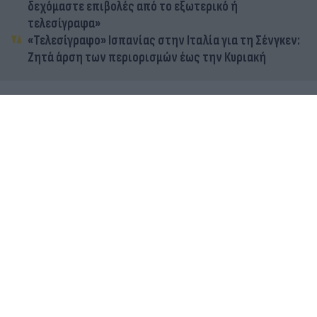
δεχόμαστε επιβολές από το εξωτερικό ή
τελεσίγραφα»
«Τελεσίγραφο» Ισπανίας στην Ιταλία για τη Σένγκεν:
Ζητά άρση των περιορισμών έως την Κυριακή