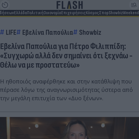
ιδήσεων
Ελλάδα
Πολιτική
Οικονομία
Επιχειρήσεις
Κόσμος
Σπορ
Showbiz
Weekend
LIFE
Εβελίνα Παπούλια
Showbiz
Εβελίνα Παπούλια για Πέτρο Φιλιππίδη:
«Συγχωρώ αλλά δεν σημαίνει ότι ξεχνάω -
Θέλω να με προστατεύω»
Η ηθοποιός αναφέρθηκε και στην κατάθλιψη που
πέρασε λόγω της αναγνωρισιμότητας ύστερα από
την μεγάλη επιτυχία των «Δυο ξένων».