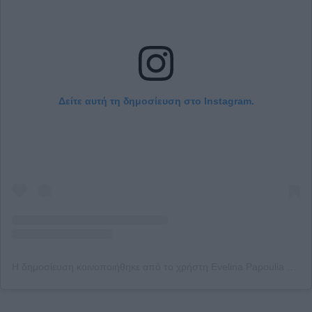
Δείτε αυτή τη δημοσίευση στο Instagram.
Η δημοσίευση κοινοποιήθηκε από το χρήστη Evelina Papoulia 1111 🙏 (@evelina_papoulia_official)