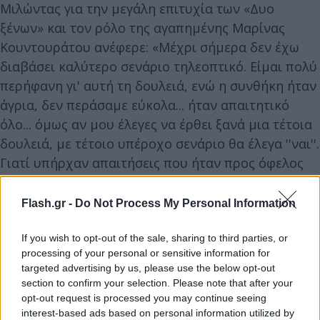
Μιλώντας για την μεγάλη επιτυχία των «Δυο
ξένων» και τον ρόλο της αγαπημένης Μαρίνας
Κουντουράτου ανέφερε: «Μέχρι σήμερα δεν έχω
διαβάσει καλύτερο σενάριο τηλεοπτικό. Είμαι πολύ
περήφανη γι' αυτή τη δουλειά, ενώ η συνθήκη ήταν
άγρια, δεν περάσαμε εύκολα... ήταν απαιτητικό
όλο... όμως αν μου έλεγες να έρθει ξανά μια τέτοια
δουλειά, με τέτοιο υπέροχο σενάριο θα έλεγα ''ναι''.
Γιατί υπήρχαν απαιτήσεις που ήταν προς όφελος
της δουλειάς, ενώ οι απαιτήσεις που υπάρχουν
τώρα είναι για να κάνουν τις δουλειές λιγότερο
Flash.gr -
Do Not Process My Personal Information
καλές. Μας θεωρούσαν τρελούς ή μπορεί να
θεωρούσαν τον Αλέξανδρο (Ρήγα) ακραίο, όμως
If you wish to opt-out of the sale, sharing to third parties, or
processing of your personal or sensitive information for
αυτά που ζητούσε δεν ήταν για κακό αλλά για καλό
targeted advertising by us, please use the below opt-out
της σειράς».
section to confirm your selection. Please note that after your
opt-out request is processed you may continue seeing
interest-based ads based on personal information utilized by