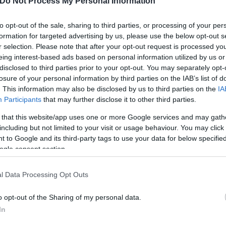
Do Not Process My Personal Information
ι του Πειραιά για τα νησιά των Κυκλάδων, Κρήτη, Ρ
φύγουν πάνω από 22.757 επιβάτες.
to opt-out of the sale, sharing to third parties, or processing of your per
formation for targeted advertising by us, please use the below opt-out s
r selection. Please note that after your opt-out request is processed y
eing interest-based ads based on personal information utilized by us or
disclosed to third parties prior to your opt-out. You may separately opt-
losure of your personal information by third parties on the IAB’s list of
. This information may also be disclosed by us to third parties on the
IA
Participants
that may further disclose it to other third parties.
 that this website/app uses one or more Google services and may gath
including but not limited to your visit or usage behaviour. You may click 
 to Google and its third-party tags to use your data for below specifi
ogle consent section.
l Data Processing Opt Outs
o opt-out of the Sharing of my personal data.
είναι αυτά της Τήνου και της Πάρου, όπου η πληρό
In