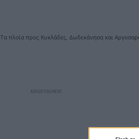
Τα πλοία προς Κυκλάδες, Δωδεκάνησα και Αργοσαρω