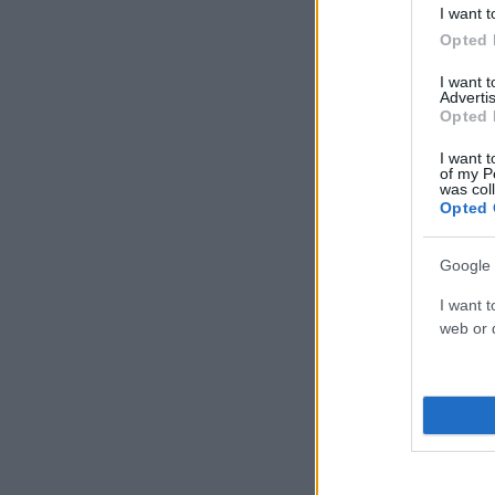
I want t
Opted 
I want 
Advertis
Opted 
I want t
of my P
was col
Opted 
Google 
I want t
web or d