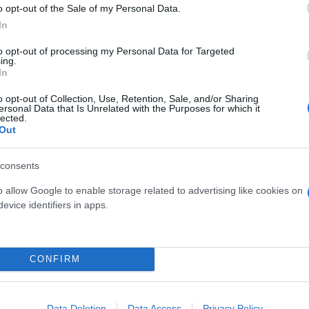
o opt-out of the Sale of my Personal Data.
In
to opt-out of processing my Personal Data for Targeted
ing.
In
o opt-out of Collection, Use, Retention, Sale, and/or Sharing
ersonal Data that Is Unrelated with the Purposes for which it
lected.
Out
consents
o allow Google to enable storage related to advertising like cookies on
evice identifiers in apps.
CONFIRM
Data Deletion
Data Access
Privacy Policy