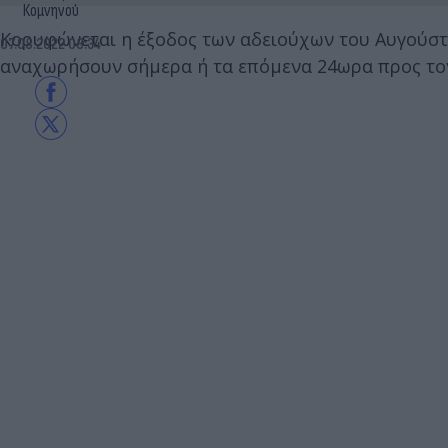
Κομνηνού
Κορυφώνεται η έξοδος των αδειούχων του Αυγούστο
07.08.2022 08:34
αναχωρήσουν σήμερα ή τα επόμενα 24ωρα προς το