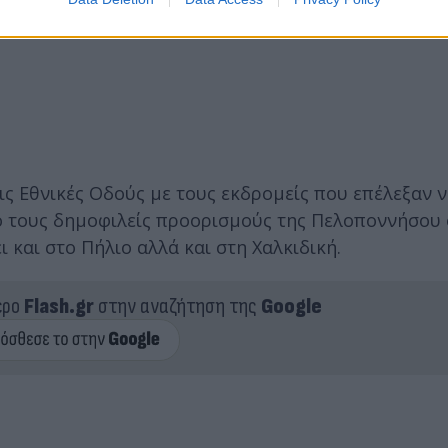
τις Εθνικές Οδούς με τους εκδρομείς που επέλεξαν 
πό τους δημοφιλείς προορισμούς της Πελοποννήσου
και στο Πήλιο αλλά και στη Χαλκιδική.
ερο
Flash.gr
στην αναζήτηση της
Google