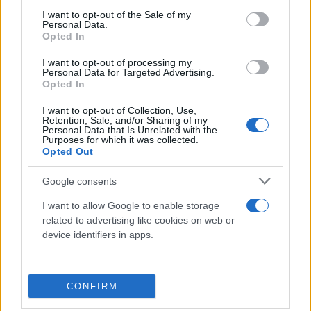
στρατό της και με εμπειρία στο πεδίο μάχης,
consent section.
I want to opt-out of the Sale of my
αλλάζει: «Ενώ η Ευρώπη αναπτύσσει μια νέα δομή
Personal Data.
Opted In
ασφάλειας υποθέτοντας ότι οι ΗΠΑ δεν είναι πλέον
μέρος της, οι ρόλοι ορισμένων δυνάμεων στην
I want to opt-out of processing my
Personal Data for Targeted Advertising.
Ευρώπη, συμπεριλαμβανομένης της Τουρκίας,
Opted In
αλλάζουν επίσης. Υπάρχουν νέα σενάρια που
I want to opt-out of Collection, Use,
αναδύονται εδώ και ένας από τους τομείς δοκιμής
Retention, Sale, and/or Sharing of my
Personal Data that Is Unrelated with the
είναι ουσιαστικά το ζήτημα του πώς θα
Purposes for which it was collected.
πραγματοποιηθεί μια πιθανή ειρήνη στην
Opted Out
Ουκρανία. [...] Ο τουρκικός στρατός είναι ένας
Google consents
ισχυρός στρατός με δοκιμασμένα στο πεδίο της
I want to allow Google to enable storage
μάχης στοιχεία μάχης, οχήματα μάχης και
related to advertising like cookies on web or
εξοπλισμού. Πόσους μεγάλους στρατούς τέτοιους
device identifiers in apps.
μπορείτε να βρείτε στην Ευρώπη; Μερικούς. Αυτοί
πρέπει να ενωθούν και να κάνουν κάτι, πρέπει να
βρίσκονται σε έντονη στρατηγική διαβούλευση».
CONFIRM