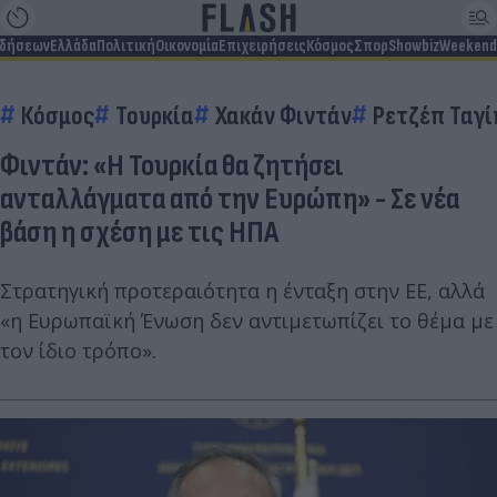
ιδήσεων
Ελλάδα
Πολιτική
Οικονομία
Επιχειρήσεις
Κόσμος
Σπορ
Showbiz
Weekend
Κόσμος
Τουρκία
Χακάν Φιντάν
Ρετζέπ Ταγί
Φιντάν: «Η Τουρκία θα ζητήσει
ανταλλάγματα από την Ευρώπη» - Σε νέα
βάση η σχέση με τις ΗΠΑ
Στρατηγική προτεραιότητα η ένταξη στην ΕΕ, αλλά
«η Ευρωπαϊκή Ένωση δεν αντιμετωπίζει το θέμα με
τον ίδιο τρόπο».