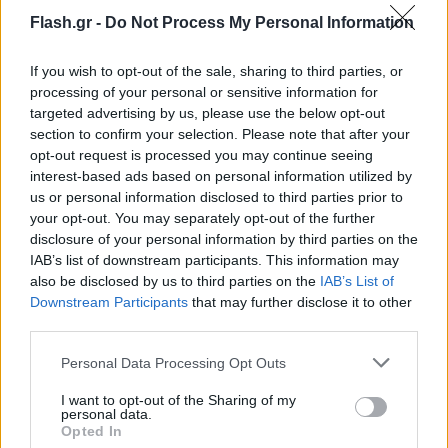
από τον Β' Παγκόσμιο Πόλεμο, εξαρτώνται από τις
Flash.gr -
Do Not Process My Personal Information
Ηνωμένες Πολιτείες για την ασφάλειά τους.
Υπάρχει ένας χώρος δημοκρατίας και ευημερίας
If you wish to opt-out of the sale, sharing to third parties, or
που έχει δημιουργηθεί κάτω από την ομπρέλα
processing of your personal or sensitive information for
targeted advertising by us, please use the below opt-out
ασφαλείας που έχουν δημιουργήσει οι ΗΠΑ. Όλοι
section to confirm your selection. Please note that after your
γνωρίζουν ήδη ότι αν αφαιρέσετε την
opt-out request is processed you may continue seeing
προστατευτική ομπρέλα των ΗΠΑ, αυτό το
interest-based ads based on personal information utilized by
us or personal information disclosed to third parties prior to
περιβάλλον ευημερίας και δημοκρατίας δεν θα
your opt-out. You may separately opt-out of the further
υπάρχει πλέον» παρατήρησε για να σχολιάσει ότι
disclosure of your personal information by third parties on the
«οι Ευρωπαίοι κατέληξαν πράγματι στο ορθολογικό
IAB’s list of downstream participants. This information may
συμπέρασμα και είπαν ότι δεν μπορούμε πλέον να
also be disclosed by us to third parties on the
IAB’s List of
Downstream Participants
that may further disclose it to other
εξαρτόμαστε 100% από τις ΗΠΑ για την ασφάλειά
third parties.
μας».
Please note that this website/app uses one or more Google
Personal Data Processing Opt Outs
services and may gather and store information including but
Στο σημείο αυτό ο Χακάν Φιντάν υποστήριξε ότι ο
not limited to your visit or usage behaviour. You may click to
I want to opt-out of the Sharing of my
personal data.
ρόλος της Τουρκίας στην Ευρώπη, με τον μεγάλο
grant or deny consent to Google and its third-party tags to
Opted In
use your data for below specified purposes in below Google