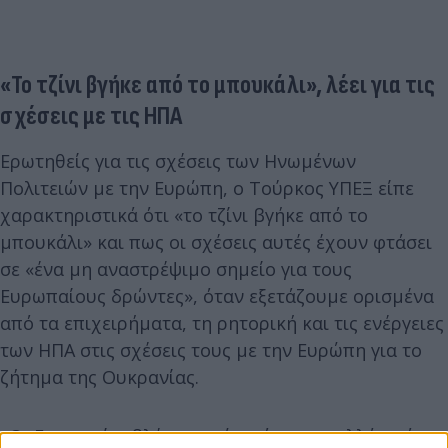
«Το τζίνι βγήκε από το μπουκάλι», λέει για τις
σχέσεις με τις ΗΠΑ
Ερωτηθείς για τις σχέσεις των Ηνωμένων
Πολιτειών με την Ευρώπη, ο Τούρκος ΥΠΕΞ είπε
χαρακτηριστικά ότι «το τζίνι βγήκε από το
μπουκάλι» και πως οι σχέσεις αυτές έχουν φτάσει
σε «ένα μη αναστρέψιμο σημείο για τους
Ευρωπαίους δρώντες», όταν εξετάζουμε ορισμένα
από τα επιχειρήματα, τη ρητορική και τις ενέργειες
των ΗΠΑ στις σχέσεις τους με την Ευρώπη για το
ζήτημα της Ουκρανίας.
«Οι Ευρωπαίοι βλέπουν τώρα ότι για πολλά χρόνια,