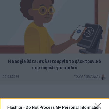
Η Google θέτει σε λειτουργία το ηλεκτρονικό
πορτοφόλι για παιδιά
10.08.2026
ΠΑΎΛΟΣ ΠΑΠΑΠΑΎΛΟΥ
Flash.gr -
Do Not Process My Personal Information