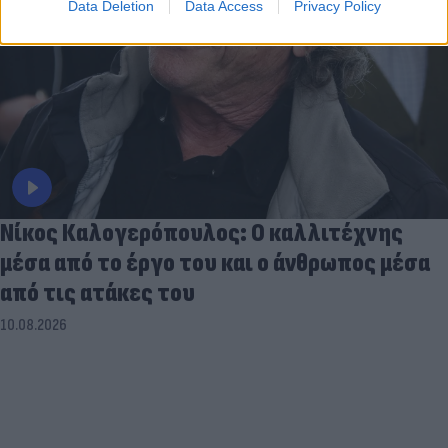
Data Deletion
Data Access
Privacy Policy
Νίκος Καλογερόπουλος: Ο καλλιτέχνης
μέσα από το έργο του και ο άνθρωπος μέσα
από τις ατάκες του
10.08.2026