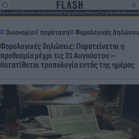
ιδήσεων
Ελλάδα
Πολιτική
Οικονομία
Επιχειρήσεις
Κόσμος
Σπορ
Showbiz
Weekend
Οικονομία
παράταση
Φορολογικές Δηλώσει
Φορολογικές δηλώσεις: Παρατείνεται η
προθεσμία μέχρι τις 31 Αυγούστου –
Κατατίθεται τροπολογία εντός της ημέρας