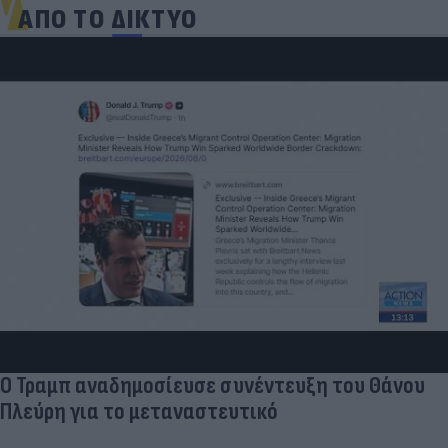
ΑΠΟ ΤΟ ΔΙΚΤΥΟ
Πύρινος συναγερμός στον Κουβαρά Αττικής -
Εκκενώνονται οικισμοί | ACTION 24