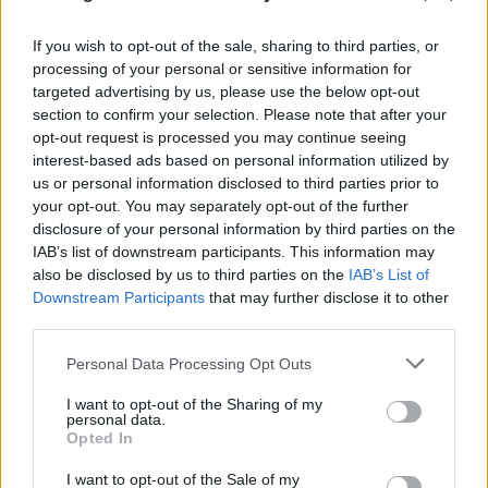
If you wish to opt-out of the sale, sharing to third parties, or
processing of your personal or sensitive information for
targeted advertising by us, please use the below opt-out
section to confirm your selection. Please note that after your
opt-out request is processed you may continue seeing
interest-based ads based on personal information utilized by
us or personal information disclosed to third parties prior to
your opt-out. You may separately opt-out of the further
disclosure of your personal information by third parties on the
IAB’s list of downstream participants. This information may
also be disclosed by us to third parties on the
IAB’s List of
Downstream Participants
that may further disclose it to other
third parties.
Please note that this website/app uses one or more Google
Personal Data Processing Opt Outs
services and may gather and store information including but
not limited to your visit or usage behaviour. You may click to
I want to opt-out of the Sharing of my
personal data.
grant or deny consent to Google and its third-party tags to
Opted In
use your data for below specified purposes in below Google
consent section.
I want to opt-out of the Sale of my