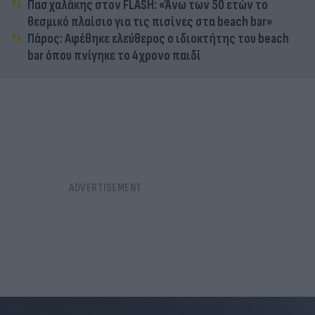
Πασχαλάκης στον FLASH: «Άνω των 50 ετών το
θεσμικό πλαίσιο για τις πισίνες στα beach bar»
Πάρος: Αφέθηκε ελεύθερος ο ιδιοκτήτης του beach
bar όπου πνίγηκε το 4χρονο παιδί