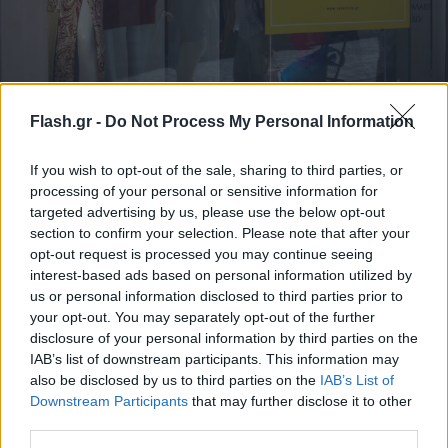
Θερινές εκπτώσεις: Πότε ξεκινούν και τι ισχύει
Flash.gr -
Do Not Process My Personal Information
για τα καταστήματα
Από 13 Ιουλίου ξεκινούν οι θερινές εκπτώσεις με προαιρετικό
If you wish to opt-out of the sale, sharing to third parties, or
άνοιγμα καταστημάτων στις 19/7 και συγκεκριμένους κανόνες
processing of your personal or sensitive information for
τιμολόγησης.
targeted advertising by us, please use the below opt-out
section to confirm your selection. Please note that after your
Συντακτική
opt-out request is processed you may continue seeing
01.07.2026 11:47
Ομάδα
interest-based ads based on personal information utilized by
Flash.gr
us or personal information disclosed to third parties prior to
your opt-out. You may separately opt-out of the further
disclosure of your personal information by third parties on the
IAB’s list of downstream participants. This information may
also be disclosed by us to third parties on the
IAB’s List of
Downstream Participants
that may further disclose it to other
third parties.