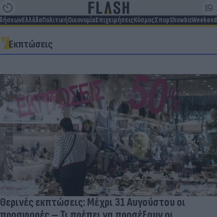
ιδήσεων
Ελλάδα
Πολιτική
Οικονομία
Επιχειρήσεις
Κόσμος
Σπορ
Showbiz
Weekend
Εκπτώσεις
Θερινές εκπτώσεις: Μέχρι 31 Αυγούστου οι
προσφορές – Τι πρέπει να προσέξουν οι