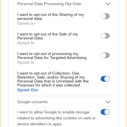
Please note that this website/app uses one or more Google
Personal Data Processing Opt Outs
services and may gather and store information including but
not limited to your visit or usage behaviour. You may click to
I want to opt-out of the Sharing of my
personal data.
grant or deny consent to Google and its third-party tags to
Opted In
use your data for below specified purposes in below Google
Θερινές εκπτώσεις 2026: Πότε ξεκινούν και τι
consent section.
I want to opt-out of the Sale of my
πρέπει να προσέξουν οι καταναλωτές
Personal Data.
Opted In
Τα εμπορικά καταστήματα μπορούν να λειτουργήσουν
προαιρετικά την πρώτη Κυριακή των εκπτώσεων.
I want to opt-out of processing my
Personal Data for Targeted Advertising.
Γιώργος
Opted In
08.06.2026 09:22
Γεωργακόπουλος
I want to opt-out of Collection, Use,
Retention, Sale, and/or Sharing of my
Personal Data that Is Unrelated with the
Purposes for which it was collected.
Opted Out
Google consents
I want to allow Google to enable storage
related to advertising like cookies on web or
device identifiers in apps.