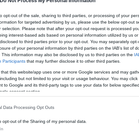
Do Not Process My Personal Information
to opt-out of the sale, sharing to third parties, or processing of your per
formation for targeted advertising by us, please use the below opt-out s
r selection. Please note that after your opt-out request is processed y
eing interest-based ads based on personal information utilized by us or
disclosed to third parties prior to your opt-out. You may separately opt-
losure of your personal information by third parties on the IAB’s list of
. This information may also be disclosed by us to third parties on the
IA
Participants
that may further disclose it to other third parties.
 that this website/app uses one or more Google services and may gath
including but not limited to your visit or usage behaviour. You may click 
 to Google and its third-party tags to use your data for below specifi
ogle consent section.
l Data Processing Opt Outs
Ε Ικαρίας)
o opt-out of the Sharing of my personal data.
ilprotection.gov.gr) του Υπουργείου Κλιματικής Κρ
In
ς υπηρεσιακά εμπλεκόμενες κρατικές υπηρεσίες, κα