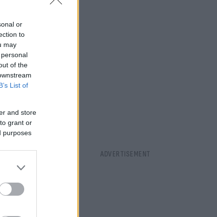
sonal or
ection to
ou may
 personal
out of the
 downstream
B’s List of
er and store
to grant or
ed purposes
ίσης &
θώς και τις