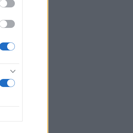
ιτικής
κτικοί και
 κάψιμο
θήρες όπως
αναμμένων
καύση των
ροσβεστική
ν, οι
 ηλεκτρονική