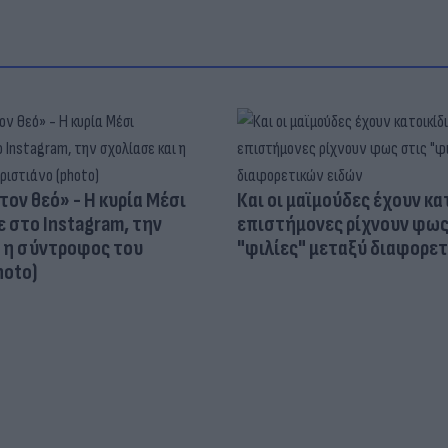
τον θεό» - Η κυρία Μέσι
Και οι μαϊμούδες έχουν κατ
 στο Instagram, την
επιστήμονες ρίχνουν φως
ι η σύντροφος του
"φιλίες" μεταξύ διαφορε
hoto)