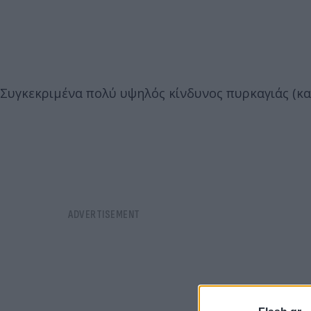
Συγκεκριμένα πολύ υψηλός κίνδυνος πυρκαγιάς (κατ