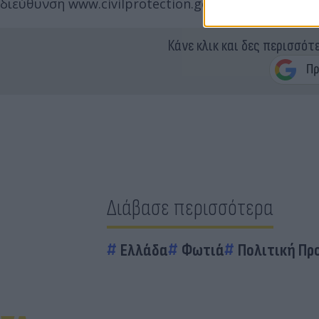
διεύθυνση www.civilprotection.gov.gr.
Κάνε κλικ και δες περισσότ
Διάβασε περισσότερα
Ελλάδα
Φωτιά
Πολιτική Πρ