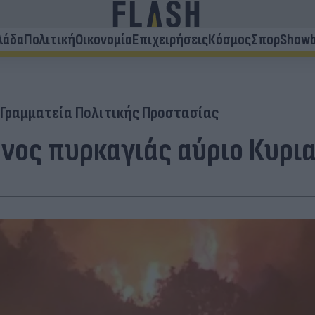
λάδα
Πολιτική
Οικονομία
Επιχειρήσεις
Κόσμος
Σπορ
Showb
 Γραμματεία Πολιτικής Προστασίας
νος πυρκαγιάς αύριο Κυρια