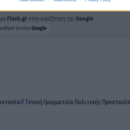
ερο
Flash.gr
στην αναζήτηση της
Google
οστασία
Γενική Γραμματεία Πολιτικής Προστασί