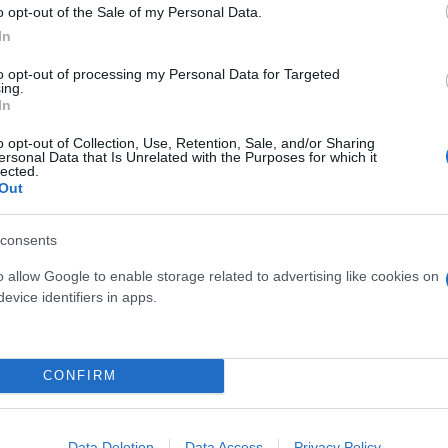
o opt-out of the Sale of my Personal Data.
ν, ώστε να βρίσκονται σε αυξημένη ετοιμότητα πολ
In
 τυχόν επεισόδια πυρκαγιών.
to opt-out of processing my Personal Data for Targeted
ing.
In
ας συνιστά στους πολίτες να είναι ιδιαίτερα προσε
ύν να προκαλέσουν πυρκαγιά από αμέλεια, όπως το
o opt-out of Collection, Use, Retention, Sale, and/or Sharing
ersonal Data that Is Unrelated with the Purposes for which it
ισμού, η χρήση μηχανημάτων που προκαλούν σπιν
lected.
Out
ίθριων ψησταριών, το κάπνισμα μελισσών, η ρίψη 
διάρκεια της αντιπυρικής περιόδου απαγορεύεται η 
consents
o allow Google to enable storage related to advertising like cookies on
evice identifiers in apps.
τες παρακαλούνται να ειδοποιήσουν αμέσως την Πυ
CONFIRM
οστασίας από τους κινδύνους των δασικών πυρκαγιώ
ης Γενικής Γραμματείας Πολιτικής Προστασίας στην
Data Deletion
Data Access
Privacy Policy